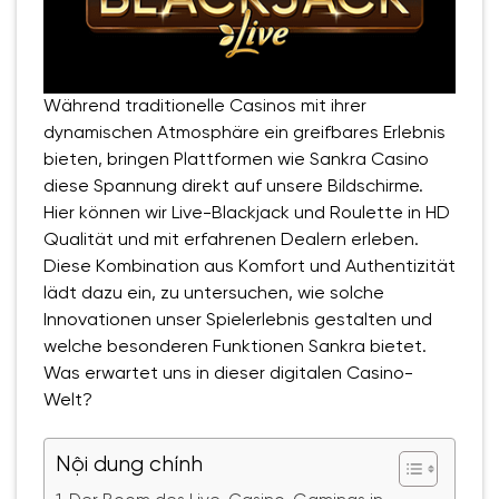
Während traditionelle Casinos mit ihrer
dynamischen Atmosphäre ein greifbares Erlebnis
bieten, bringen Plattformen wie Sankra Casino
diese Spannung direkt auf unsere Bildschirme.
Hier können wir Live-Blackjack und Roulette in HD
Qualität und mit erfahrenen Dealern erleben.
Diese Kombination aus Komfort und Authentizität
lädt dazu ein, zu untersuchen, wie solche
Innovationen unser Spielerlebnis gestalten und
welche besonderen Funktionen Sankra bietet.
Was erwartet uns in dieser digitalen Casino-
Welt?
Nội dung chính