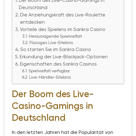
Der Boom des Live-Casino-Gamings in
Deutschland
Die Anziehungskraft des Live-Roulette
entdecken
Vorteile des Spielens im Sankra Casino
Herausragende Spielvielfalt
Flüssiges Live-Erlebnis
So starten Sie im Sankra Casino
Erkundung der Live-Blackjack-Optionen
Eigenschaften des Sankra Casinos
Spielvielfalt verfügbar
Live-Händler-Erlebnis
Der Boom des Live-
Casino-Gamings in
Deutschland
In den letzten Jahren hat die Popularität von