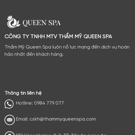
CÔNG TY TNHH MTV THẨM MỸ QUEEN SPA
Thẩm Mỹ Queen Spa luôn nỗ lực mang đến dịch vụ hoàn
hảo nhất đến khách hàng.
Thông tin liên hệ
Hotline: 0984 779 077
Email: cskh@thammyqueenspa.com