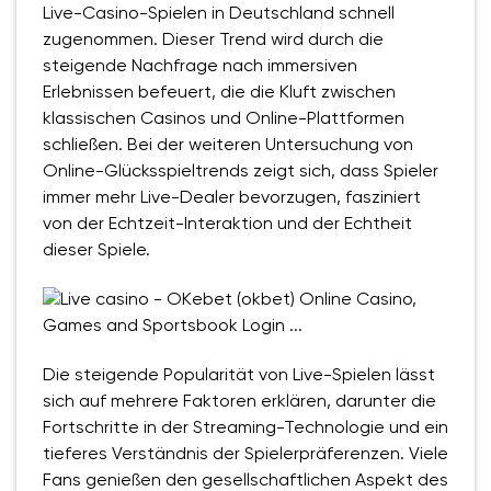
Live-Casino-Spielen in Deutschland schnell
zugenommen. Dieser Trend wird durch die
steigende Nachfrage nach immersiven
Erlebnissen befeuert, die die Kluft zwischen
klassischen Casinos und Online-Plattformen
schließen. Bei der weiteren Untersuchung von
Online-Glücksspieltrends zeigt sich, dass Spieler
immer mehr Live-Dealer bevorzugen, fasziniert
von der Echtzeit-Interaktion und der Echtheit
dieser Spiele.
Die steigende Popularität von Live-Spielen lässt
sich auf mehrere Faktoren erklären, darunter die
Fortschritte in der Streaming-Technologie und ein
tieferes Verständnis der Spielerpräferenzen. Viele
Fans genießen den gesellschaftlichen Aspekt des