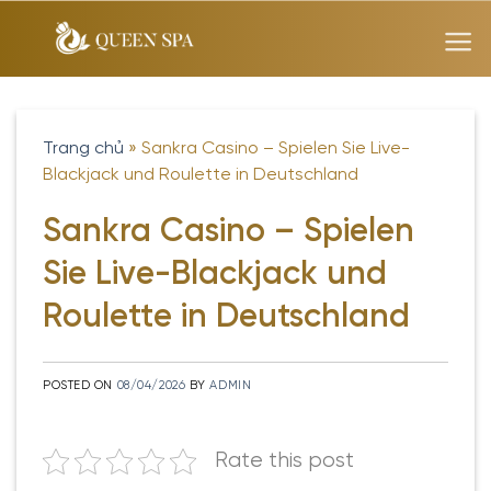
Skip
to
content
Trang chủ
»
Sankra Casino – Spielen Sie Live-
Blackjack und Roulette in Deutschland
Sankra Casino – Spielen
Sie Live-Blackjack und
Roulette in Deutschland
POSTED ON
08/04/2026
BY
ADMIN
Rate this post