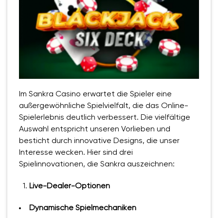
Im Sankra Casino erwartet die Spieler eine
außergewöhnliche Spielvielfalt, die das Online-
Spielerlebnis deutlich verbessert. Die vielfältige
Auswahl entspricht unseren Vorlieben und
besticht durch innovative Designs, die unser
Interesse wecken. Hier sind drei
Spielinnovationen, die Sankra auszeichnen:
Live-Dealer-Optionen
Dynamische Spielmechaniken