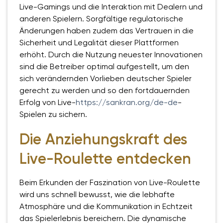
Live-Gamings und die Interaktion mit Dealern und
anderen Spielern. Sorgfältige regulatorische
Änderungen haben zudem das Vertrauen in die
Sicherheit und Legalität dieser Plattformen
erhöht. Durch die Nutzung neuester Innovationen
sind die Betreiber optimal aufgestellt, um den
sich verändernden Vorlieben deutscher Spieler
gerecht zu werden und so den fortdauernden
Erfolg von Live-
https://sankran.org/de-de
-
Spielen zu sichern.
Die Anziehungskraft des
Live-Roulette entdecken
Beim Erkunden der Faszination von Live-Roulette
wird uns schnell bewusst, wie die lebhafte
Atmosphäre und die Kommunikation in Echtzeit
das Spielerlebnis bereichern. Die dynamische