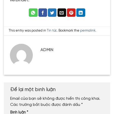
verbindet.
This entry was posted in
Tin tức
. Bookmark the
permalink
.
ADMIN
Để lại một bình luận
Email của bạn sẽ không được hiển thị công khai.
Các trường bắt buộc được đánh dấu
*
Bình luận
*