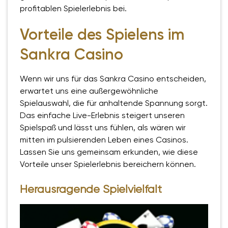
profitablen Spielerlebnis bei.
Vorteile des Spielens im
Sankra Casino
Wenn wir uns für das Sankra Casino entscheiden,
erwartet uns eine außergewöhnliche
Spielauswahl, die für anhaltende Spannung sorgt.
Das einfache Live-Erlebnis steigert unseren
Spielspaß und lässt uns fühlen, als wären wir
mitten im pulsierenden Leben eines Casinos.
Lassen Sie uns gemeinsam erkunden, wie diese
Vorteile unser Spielerlebnis bereichern können.
Herausragende Spielvielfalt