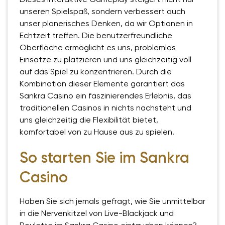
unseren Spielspaß, sondern verbessert auch
unser planerisches Denken, da wir Optionen in
Echtzeit treffen. Die benutzerfreundliche
Oberfläche ermöglicht es uns, problemlos
Einsätze zu platzieren und uns gleichzeitig voll
auf das Spiel zu konzentrieren. Durch die
Kombination dieser Elemente garantiert das
Sankra Casino ein faszinierendes Erlebnis, das
traditionellen Casinos in nichts nachsteht und
uns gleichzeitig die Flexibilität bietet,
komfortabel von zu Hause aus zu spielen.
So starten Sie im Sankra
Casino
Haben Sie sich jemals gefragt, wie Sie unmittelbar
in die Nervenkitzel von Live-Blackjack und