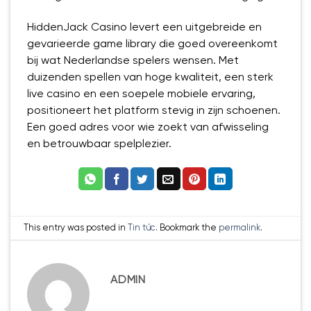
HiddenJack Casino levert een uitgebreide en
gevarieerde game library die goed overeenkomt
bij wat Nederlandse spelers wensen. Met
duizenden spellen van hoge kwaliteit, een sterk
live casino en een soepele mobiele ervaring,
positioneert het platform stevig in zijn schoenen.
Een goed adres voor wie zoekt van afwisseling
en betrouwbaar spelplezier.
This entry was posted in
Tin tức
. Bookmark the
permalink
.
ADMIN