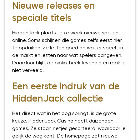
Nieuwe releases en
speciale titels
HiddenJack plaatst elke week nieuwe spellen
online. Soms schijnen die games zelfs eerst hier
te opduiken. Ze letten goed op wat er speelt in
de markt en letten naar wat spelers aangeven.
Daardoor blijft de bibliotheek levendig en raak je
niet verveeld.
Een eerste indruk van de
HiddenJack collectie
Het direct wat in het oog springt, is de grote
keuze. HiddenJack Casino heeft duizenden
games. Ze staan netjes gesorteerd, waardoor je
gelijk de weg kent. De homepage zet nieuwe