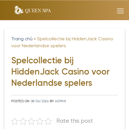
Skip
to
content
Trang chủ
»
Spelcollectie bij HiddenJack Casino
voor Nederlandse spelers
Spelcollectie bij
HiddenJack Casino voor
Nederlandse spelers
POSTED ON
08/06/2026
BY
ADMIN
Rate this post