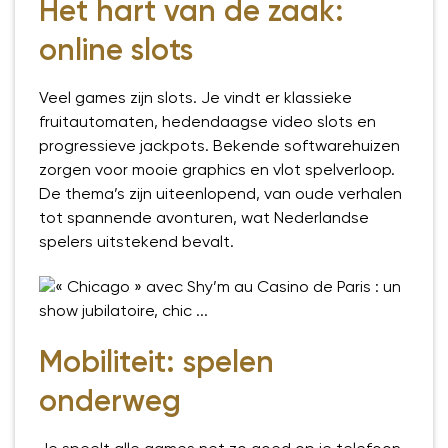
Het hart van de zaak:
online slots
Veel games zijn slots. Je vindt er klassieke
fruitautomaten, hedendaagse video slots en
progressieve jackpots. Bekende softwarehuizen
zorgen voor mooie graphics en vlot spelverloop.
De thema’s zijn uiteenlopend, van oude verhalen
tot spannende avonturen, wat Nederlandse
spelers uitstekend bevalt.
Mobiliteit: spelen
onderweg