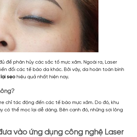
đủ để phân hủy các sắc tố mực xăm. Ngoài ra, Laser
ến đổi các tế bào da khác. Bởi vậy, da hoàn toàn bình
lại sẹo
hiệu quả nhất hiện nay.
hông?
ure chỉ tác động đến các tế bào mực xăm. Do đó, khu
 có thể mọc lại dễ dàng. Bên cạnh đó, những sợi lông
đưa vào ứng dụng công nghệ Laser