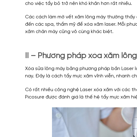
cho việc tẩy bỏ trở nên khó khăn hơn rất nhiều.
Các cách làm mờ vết xăm lông mày thường thấy 
đến các spa, thẩm mỹ để xóa xăm laser. Mỗi phư
xăm chân mày cũng vô cùng khác biệt.
II – Phương pháp xóa xăm lôn
Xóa sửa lông mày bằng phương pháp bắn Laser là
nay. Đây là cách tẩy mực xăm vĩnh viễn, nhanh 
Có rất nhiều công nghệ Laser xóa xăm với các thế
Picosure được đánh giá là thế hệ tẩy mực xăm hi