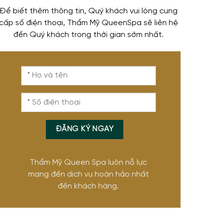
Để biết thêm thông tin, Quý khách vui lòng cung
cấp số điện thoại, Thẩm Mỹ QueenSpa sẽ liên hệ
đến Quý khách trong thời gian sớm nhất.
Thẩm Mỹ Queen Spa luôn nỗ lực
mang đến dịch vụ hoàn hảo nhất
đến khách hàng.