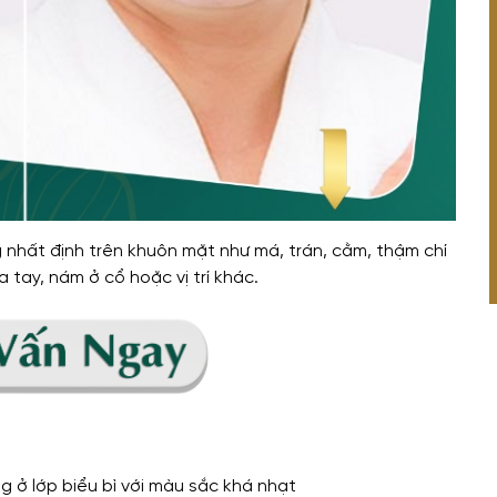
nhất định trên khuôn mặt như má, trán, cằm, thậm chí
a tay, nám ở cổ hoặc vị trí khác.
 ở lớp biểu bì với màu sắc khá nhạt