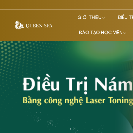
Skip
to
content
GIỚI THIỆU
ĐIỀU T
ĐÀO TẠO HỌC VIÊN