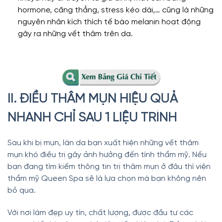
hormone, căng thẳng, stress kéo dài,… cũng là những
nguyên nhân kích thích tế bào melanin hoạt động
gây ra những vết thâm trên da.
II. ĐIỀU THÂM MỤN HIỆU QUẢ
NHANH CHỈ SAU 1 LIỆU TRÌNH
Sau khi bị mụn, làn da bạn xuất hiện những vết thâm
mụn khó điều trị gây ảnh hưởng đến tính thẩm mỹ. Nếu
bạn đang tìm kiếm thông tin trị thâm mụn ở đâu thì viện
thẩm mỹ Queen Spa sẽ là lựa chọn mà bạn không nên
bỏ qua.
Với nơi làm đẹp uy tín, chất lượng, được đầu tư các