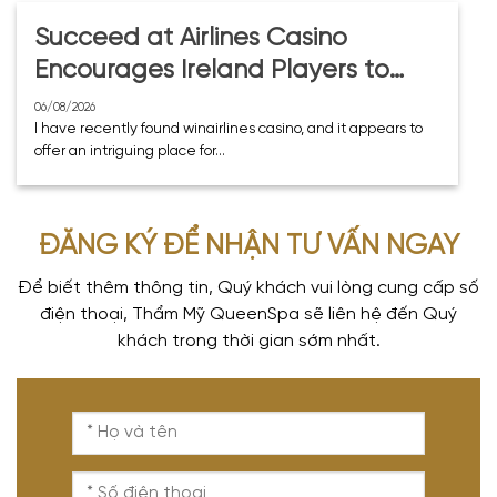
Succeed at Airlines Casino
Encourages Ireland Players to
Participate in Gaming and Enjoy
06/08/2026
I have recently found winairlines casino, and it appears to
Successes
offer an intriguing place for...
ĐĂNG KÝ ĐỂ NHẬN TƯ VẤN NGAY
Để biết thêm thông tin, Quý khách vui lòng cung cấp số
điện thoại, Thẩm Mỹ QueenSpa sẽ liên hệ đến Quý
khách trong thời gian sớm nhất.