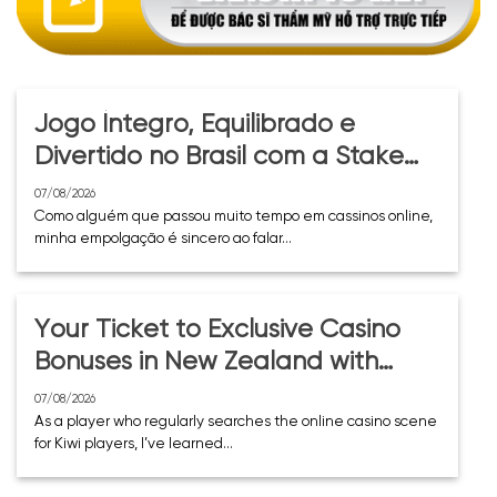
Jogo Íntegro, Equilibrado e
Divertido no Brasil com a Stake
Casino
07/08/2026
Como alguém que passou muito tempo em cassinos online,
minha empolgação é sincero ao falar...
Your Ticket to Exclusive Casino
Bonuses in New Zealand with
GGBet Casino
07/08/2026
As a player who regularly searches the online casino scene
for Kiwi players, I’ve learned...