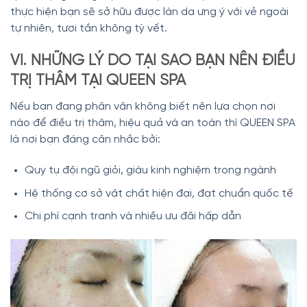
thực hiện bạn sẽ sở hữu được làn da ưng ý với vẻ ngoài
tự nhiên, tươi tắn không tỳ vết.
VI. NHỮNG LÝ DO TẠI SAO BẠN NÊN ĐIỀU
TRỊ THÂM TẠI QUEEN SPA
Nếu bạn đang phân vân không biết nên lựa chọn nơi
nào để điều trị thâm, hiệu quả và an toàn thì QUEEN SPA
là nơi bạn đáng cân nhắc bởi:
Quy tụ đội ngũ giỏi, giàu kinh nghiệm trong ngành
Hệ thống cơ sở vật chất hiện đại, đạt chuẩn quốc tế
Chi phí cạnh tranh và nhiều ưu đãi hấp dẫn