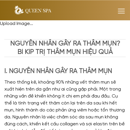
Skip
to
content
Upload Image...
NGUYÊN NHÂN GÂY RA THÂM MỤN?
BÍ KÍP TRỊ THÂM MỤN HIỆU QUẢ
I. NGUYÊN NHÂN GÂY RA THÂM MỤN
Theo thống kê, khoảng 90% những vết thâm mụn sẽ
xuất hiện trên da gần như ai cũng gặp phải. Một trong
những vấn đề khiến không ít chị em phải đau đầu. Cụ
thể là tình trạng vết thâm còn lại trên da sau khi hết
mụn, hình thành do các phản ứng viêm hoặc tổn thương
da. Nguyên nhân là việc chăm sóc da sau mụn không
đúng cách, khiến kết cấu collagen và sợi elastin trên bề