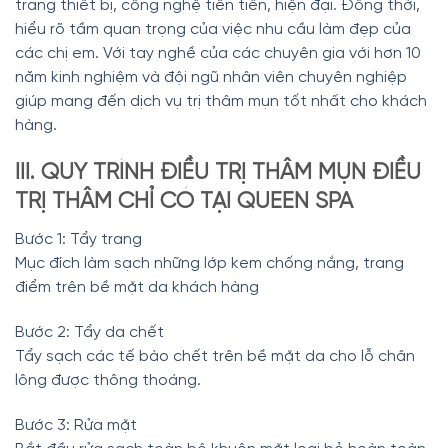
trang thiết bị, công nghệ tiên tiến, hiện đại. Đồng thời,
hiểu rõ tầm quan trọng của việc nhu cầu làm đẹp của
các chị em. Với tay nghề của các chuyên gia với hơn 10
năm kinh nghiệm và đội ngũ nhân viên chuyên nghiệp
giúp mang đến dịch vụ trị thâm mụn tốt nhất cho khách
hàng.
III. QUY TRÌNH ĐIỀU TRỊ THÂM MỤN ĐIỀU
TRỊ THÂM CHỈ CÓ TẠI QUEEN SPA
Bước 1: Tẩy trang
Mục đích làm sạch những lớp kem chống nắng, trang
điểm trên bề mặt da khách hàng
Bước 2: Tẩy da chết
Tẩy sạch các tế bào chết trên bề mặt da cho lỗ chân
lông được thông thoáng.
Bước 3: Rửa mặt