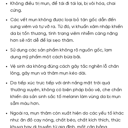
Không điều trị mụn, để tái đi tái lại, bị vôi hóa, chai
cứng.
Các vết mụn không được loại bỏ tận gốc dẫn đến
sưng viêm và tự vỡ ra. Từ đó, vi khuẩn xâm nhập khiến
da bị tổn thương, tình trạng viêm nhiễm càng nặng
hơn sẽ rất dễ để lại sẹo thâm.
Sử dụng các sản phẩm không rõ nguồn gốc, lạm
dụng mỹ phẩm một cách bừa bãi.
Vệ sinh da không đúng cách gây tắc nghẽn lỗ chân
lông, gây mụn và thâm mụn kéo dài.
Da tiếp xúc trực tiếp với ánh nắng mặt trời quá
thường xuyên, không có biện pháp bảo vệ, che chắn
khiến da sản sinh sắc tố melanin làm vùng da bị mụn
sẫm màu hơn.
Ngoài ra, mụn thâm còn xuất hiện do các yếu tố khác
như: ăn đồ cay nóng, chất béo, chất kích thích, thức
khuya hay di truyền từ gia đình, mất cân bằng