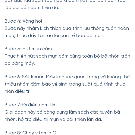
Bắt đầu rửa sạch toàn bộ khuôn mặt loại bỏ hoàn toàn
lớp bụi bẩn bám trên da.
Bước 4: Xông hơi
Bước này nhằm kích thích quá trình lưu thông tuần hoàn
máu, thúc đẩy tái tạo lại các tế bào da mới.
Bước 5: Hút mụn cám
Thực hiện hút sạch mụn cám cùng toàn bộ bã nhờn trên
da bằng máy.
Bước 6: Sát khuẩn Đây là bước quan trọng và không thể
thiếu nhằm đảm bảo vệ sinh trong suốt quá trình thực
hiện điều trị.
Bước 7: Đi điện cam tím
Giai đoạn này có công dụng làm sạch các tuyến bã
nhờn, hỗ trợ điều trị mụn và cải thiện làn da.
Bước 8: Chạy vitamin C