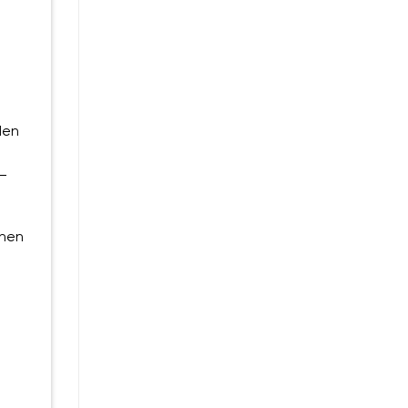
den
 –
chen