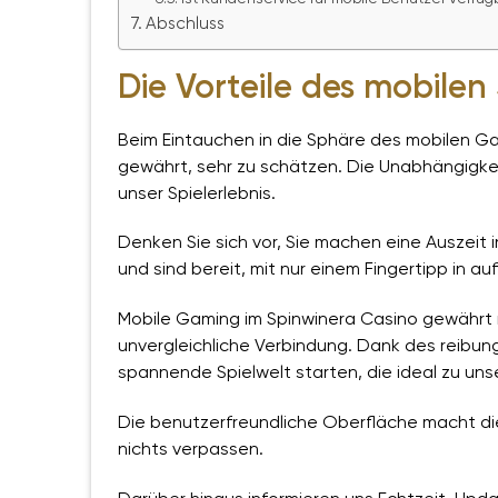
Abschluss
Die Vorteile des mobilen
Beim Eintauchen in die Sphäre des mobilen Ga
gewährt, sehr zu schätzen. Die Unabhängigkei
unser Spielerlebnis.
Denken Sie sich vor, Sie machen eine Auszei
und sind bereit, mit nur einem Fingertipp in a
Mobile Gaming im Spinwinera Casino gewährt 
unvergleichliche Verbindung. Dank des reibun
spannende Spielwelt starten, die ideal zu uns
Die benutzerfreundliche Oberfläche macht die
nichts verpassen.