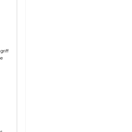
riff
ge
ts