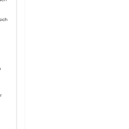
sich
n
r