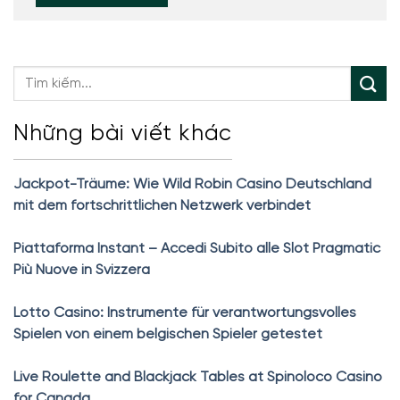
Những bài viết khác
Jackpot-Träume: Wie Wild Robin Casino Deutschland
mit dem fortschrittlichen Netzwerk verbindet
Piattaforma Instant – Accedi Subito alle Slot Pragmatic
Più Nuove in Svizzera
Lotto Casino: Instrumente für verantwortungsvolles
Spielen von einem belgischen Spieler getestet
Live Roulette and Blackjack Tables at Spinoloco Casino
for Canada