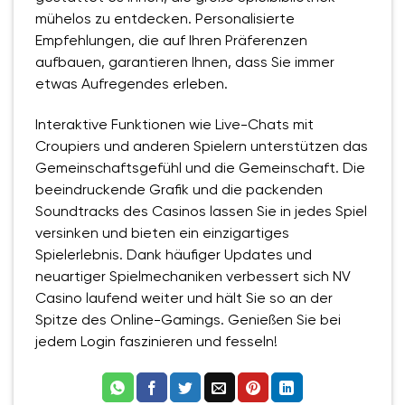
mühelos zu entdecken. Personalisierte
Empfehlungen, die auf Ihren Präferenzen
aufbauen, garantieren Ihnen, dass Sie immer
etwas Aufregendes erleben.
Interaktive Funktionen wie Live-Chats mit
Croupiers und anderen Spielern unterstützen das
Gemeinschaftsgefühl und die Gemeinschaft. Die
beeindruckende Grafik und die packenden
Soundtracks des Casinos lassen Sie in jedes Spiel
versinken und bieten ein einzigartiges
Spielerlebnis. Dank häufiger Updates und
neuartiger Spielmechaniken verbessert sich NV
Casino laufend weiter und hält Sie so an der
Spitze des Online-Gamings. Genießen Sie bei
jedem Login faszinieren und fesseln!