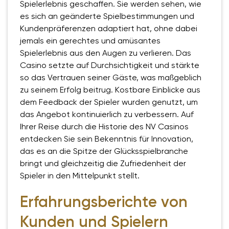
Spielerlebnis geschaffen. Sie werden sehen, wie
es sich an geänderte Spielbestimmungen und
Kundenpräferenzen adaptiert hat, ohne dabei
jemals ein gerechtes und amüsantes
Spielerlebnis aus den Augen zu verlieren. Das
Casino setzte auf Durchsichtigkeit und stärkte
so das Vertrauen seiner Gäste, was maßgeblich
zu seinem Erfolg beitrug. Kostbare Einblicke aus
dem Feedback der Spieler wurden genutzt, um
das Angebot kontinuierlich zu verbessern. Auf
Ihrer Reise durch die Historie des NV Casinos
entdecken Sie sein Bekenntnis für Innovation,
das es an die Spitze der Glücksspielbranche
bringt und gleichzeitig die Zufriedenheit der
Spieler in den Mittelpunkt stellt.
Erfahrungsberichte von
Kunden und Spielern