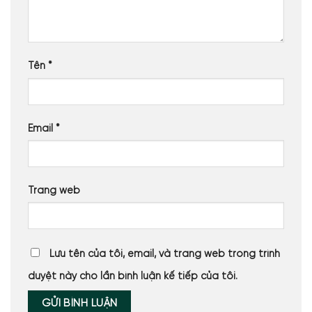
Tên
*
Email
*
Trang web
Lưu tên của tôi, email, và trang web trong trình
duyệt này cho lần bình luận kế tiếp của tôi.