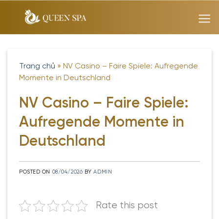
Skip
to
content
Trang chủ
»
NV Casino – Faire Spiele: Aufregende
Momente in Deutschland
NV Casino – Faire Spiele:
Aufregende Momente in
Deutschland
POSTED ON
08/04/2026
BY
ADMIN
Rate this post