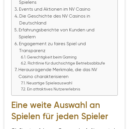
Spielens
Events und Aktionen im NV Casino
Die Geschichte des NV Casinos in
Deutschland
Erfahrungsberichte von Kunden und
Spielern
Engagement zu faires Spiel und
Transparenz
Gerechtigkeit beim Gaming
Richtlinie für durchsichtige Betriebsabläufe
Herausragende Merkmale, die das NV
Casino charakterisieren
Neuartige Spieleauswahl
Ein attraktives Nutzererlebnis
Eine weite Auswahl an
Spielen für jeden Spieler