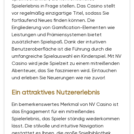
Spielerlebnis in Frage stellen. Das Casino stellt
vor regelmäßig einzigartige Titel, sodass Sie
fortlaufend Neues finden können. Die
Eingliederung von Gamification-Elementen wie
Leistungen und Prämiensystemen bietet
zusätzlichen Spielspaß. Dank der intuitiven
Benutzeroberfläche ist die Führung durch die
umfangreiche Spielauswahl ein Kinderspiel. Mit NV
Casino wird jede Spielzeit zu einem mitreißenden
Abenteuer, das Sie faszinieren wird. Eintauchen
und erleben Sie Neuerungen wie nie zuvor!
Ein attraktives Nutzererlebnis
Ein bemerkenswertes Merkmal von NV Casino ist
das Engagement für ein mitreißendes
Spielerlebnis, das Spieler ständig wiederkommen
lässt. Die stilvolle und intuitive Navigation
gestattet es Ihnen, die große Spielbibliothek