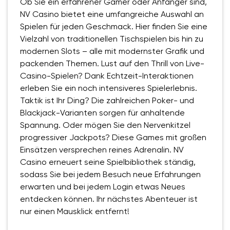
Ob Sie ein erfahrener Gamer oder Anfänger sind,
NV Casino bietet eine umfangreiche Auswahl an
Spielen für jeden Geschmack. Hier finden Sie eine
Vielzahl von traditionellen Tischspielen bis hin zu
modernen Slots – alle mit modernster Grafik und
packenden Themen. Lust auf den Thrill von Live-
Casino-Spielen? Dank Echtzeit-Interaktionen
erleben Sie ein noch intensiveres Spielerlebnis.
Taktik ist Ihr Ding? Die zahlreichen Poker- und
Blackjack-Varianten sorgen für anhaltende
Spannung. Oder mögen Sie den Nervenkitzel
progressiver Jackpots? Diese Games mit großen
Einsätzen versprechen reines Adrenalin. NV
Casino erneuert seine Spielbibliothek ständig,
sodass Sie bei jedem Besuch neue Erfahrungen
erwarten und bei jedem Login etwas Neues
entdecken können. Ihr nächstes Abenteuer ist
nur einen Mausklick entfernt!