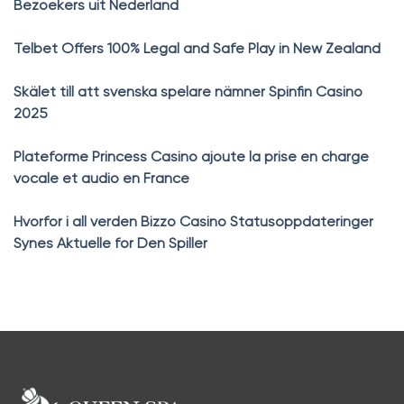
Bezoekers uit Nederland
Telbet Offers 100% Legal and Safe Play in New Zealand
Skälet till att svenska spelare nämner Spinfin Casino
2025
Plateforme Princess Casino ajoute la prise en charge
vocale et audio en France
Hvorfor i all verden Bizzo Casino Statusoppdateringer
Synes Aktuelle for Den Spiller