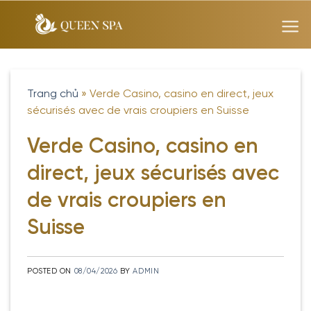
Skip
to
content
Trang chủ
»
Verde Casino, casino en direct, jeux
sécurisés avec de vrais croupiers en Suisse
Verde Casino, casino en
direct, jeux sécurisés avec
de vrais croupiers en
Suisse
POSTED ON
08/04/2026
BY
ADMIN