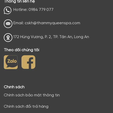
Thông tin liên hệ
Hotline: 0984 779 077
Email: cskh@thammyqueenspa.com
172 Hùng Vương, P. 2, TP. Tân An, Long An
Theo dõi chúng tôi
Chính sách
Chính sách bảo mật thông tin
Chính sách đổi trả hàng