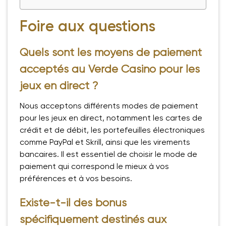
Foire aux questions
Quels sont les moyens de paiement
acceptés au Verde Casino pour les
jeux en direct ?
Nous acceptons différents modes de paiement
pour les jeux en direct, notamment les cartes de
crédit et de débit, les portefeuilles électroniques
comme PayPal et Skrill, ainsi que les virements
bancaires. Il est essentiel de choisir le mode de
paiement qui correspond le mieux à vos
préférences et à vos besoins.
Existe-t-il des bonus
spécifiquement destinés aux