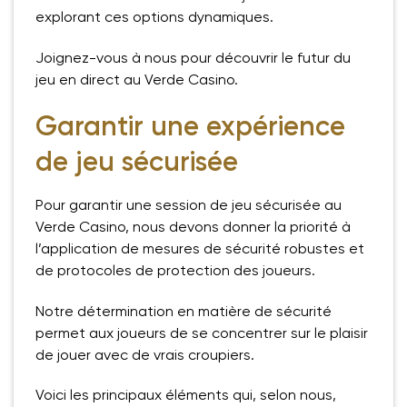
explorant ces options dynamiques.
Joignez-vous à nous pour découvrir le futur du
jeu en direct au Verde Casino.
Garantir une expérience
de jeu sécurisée
Pour garantir une session de jeu sécurisée au
Verde Casino, nous devons donner la priorité à
l’application de mesures de sécurité robustes et
de protocoles de protection des joueurs.
Notre détermination en matière de sécurité
permet aux joueurs de se concentrer sur le plaisir
de jouer avec de vrais croupiers.
Voici les principaux éléments qui, selon nous,