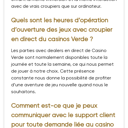
avec de vrais croupiers que sur ordinateur.
Quels sont les heures d’opération
d’ouverture des jeux avec croupier
en direct du casinos Verde ?
Les parties avec dealers en direct de Casino
Verde sont normalement disponibles toute la
journée et toute la semaine, ce qui nous permet
de jouer à notre choix. Cette présence
constante nous donne la possibilité de profiter
d’une aventure de jeu nouvelle quand nous le
souhaitons.
Comment est-ce que je peux
communiquer avec le support client
pour toute demande liée au casino