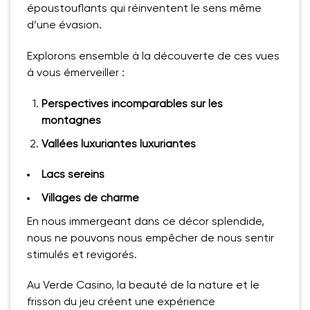
époustouflants qui réinventent le sens même
d’une évasion.
Explorons ensemble à la découverte de ces vues
à vous émerveiller :
Perspectives incomparables sur les
montagnes
Vallées luxuriantes luxuriantes
Lacs sereins
Villages de charme
En nous immergeant dans ce décor splendide,
nous ne pouvons nous empêcher de nous sentir
stimulés et revigorés.
Au Verde Casino, la beauté de la nature et le
frisson du jeu créent une expérience