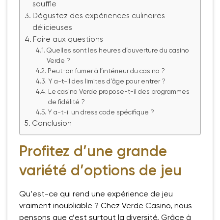
souffle
Dégustez des expériences culinaires
délicieuses
Foire aux questions
Quelles sont les heures d’ouverture du casino
Verde ?
Peut-on fumer à l’intérieur du casino ?
Y a-t-il des limites d’âge pour entrer ?
Le casino Verde propose-t-il des programmes
de fidélité ?
Y a-t-il un dress code spécifique ?
Conclusion
Profitez d’une grande
variété d’options de jeu
Qu’est-ce qui rend une expérience de jeu
vraiment inoubliable ? Chez Verde Casino, nous
pensons que c’est surtout la diversité. Grâce à