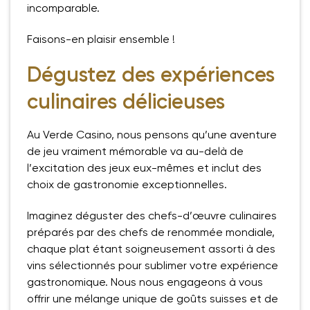
incomparable.
Faisons-en plaisir ensemble !
Dégustez des expériences
culinaires délicieuses
Au Verde Casino, nous pensons qu’une aventure
de jeu vraiment mémorable va au-delà de
l’excitation des jeux eux-mêmes et inclut des
choix de gastronomie exceptionnelles.
Imaginez déguster des chefs-d’œuvre culinaires
préparés par des chefs de renommée mondiale,
chaque plat étant soigneusement assorti à des
vins sélectionnés pour sublimer votre expérience
gastronomique. Nous nous engageons à vous
offrir une mélange unique de goûts suisses et de