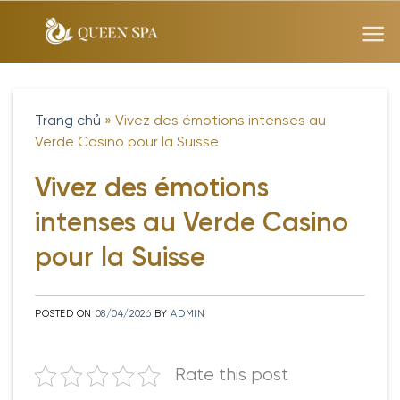
Skip
to
content
Trang chủ
»
Vivez des émotions intenses au
Verde Casino pour la Suisse
Vivez des émotions
intenses au Verde Casino
pour la Suisse
POSTED ON
08/04/2026
BY
ADMIN
Rate this post