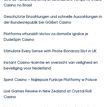
Casino no Brasil
Geschützte Einzahlungen und schnelle Auszahlungen in
der Bundesrepublik bei GGBet Casino
Platforma vrhunskih slotov za domače igralce je
DudeSpin Casino
Stimulate Every Sense with Pirate Bonanza Slot in UK
Instant Casino-licentie en overzicht van veiligheid en
beveiliging voor Nederland
Spinit Casino – Najlepsze Funkcje Platformy w Polsce
Live Games Review in New Zealand at Crystal Roll
Casino