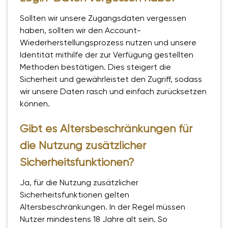
Sollten wir unsere Zugangsdaten vergessen
haben, sollten wir den Account-
Wiederherstellungsprozess nutzen und unsere
Identität mithilfe der zur Verfügung gestellten
Methoden bestätigen. Dies steigert die
Sicherheit und gewährleistet den Zugriff, sodass
wir unsere Daten rasch und einfach zurücksetzen
können.
Gibt es Altersbeschränkungen für
die Nutzung zusätzlicher
Sicherheitsfunktionen?
Ja, für die Nutzung zusätzlicher
Sicherheitsfunktionen gelten
Altersbeschränkungen. In der Regel müssen
Nutzer mindestens 18 Jahre alt sein. So