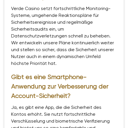
Verde Casino setzt fortschrittliche Monitoring-
Systeme, umgehende Reaktionspläne für
Sicherheitsereignisse und regelmäßige
Sicherheitsaudits ein, um
Datenschutzverletzungen schnell zu beheben.
Wir entwickeln unsere Pläne kontinuierlich weiter
und stellen so sicher, dass die Sicherheit unserer
Nutzer auch in einem dynamischen Umfeld
höchste Priorität hat.
Gibt es eine Smartphone-
Anwendung zur Verbesserung der
Account-Sicherheit?
Ja, es gibt eine App, die die Sicherheit des
Kontos erhöht. Sie nutzt fortschrittliche
Verschlüsselung und biometrische Verifizierung