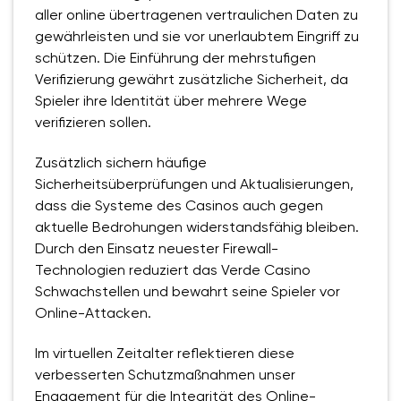
aller online übertragenen vertraulichen Daten zu
gewährleisten und sie vor unerlaubtem Eingriff zu
schützen. Die Einführung der mehrstufigen
Verifizierung gewährt zusätzliche Sicherheit, da
Spieler ihre Identität über mehrere Wege
verifizieren sollen.
Zusätzlich sichern häufige
Sicherheitsüberprüfungen und Aktualisierungen,
dass die Systeme des Casinos auch gegen
aktuelle Bedrohungen widerstandsfähig bleiben.
Durch den Einsatz neuester Firewall-
Technologien reduziert das Verde Casino
Schwachstellen und bewahrt seine Spieler vor
Online-Attacken.
Im virtuellen Zeitalter reflektieren diese
verbesserten Schutzmaßnahmen unser
Engagement für die Integrität des Online-