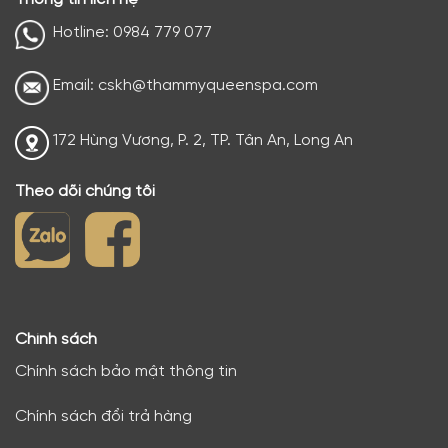
Hotline: 0984 779 077
Email: cskh@thammyqueenspa.com
172 Hùng Vương, P. 2, TP. Tân An, Long An
Theo dõi chúng tôi
Chính sách
Chính sách bảo mật thông tin
Chính sách đổi trả hàng