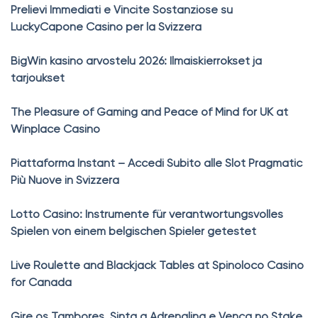
Prelievi Immediati e Vincite Sostanziose su
LuckyCapone Casino per la Svizzera
BigWin kasino arvostelu 2026: Ilmaiskierrokset ja
tarjoukset
The Pleasure of Gaming and Peace of Mind for UK at
Winplace Casino
Piattaforma Instant – Accedi Subito alle Slot Pragmatic
Più Nuove in Svizzera
Lotto Casino: Instrumente für verantwortungsvolles
Spielen von einem belgischen Spieler getestet
Live Roulette and Blackjack Tables at Spinoloco Casino
for Canada
Gire os Tambores, Sinta a Adrenalina e Vença no Stake