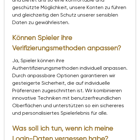
und bietet uns so eine komfortable und
geschützte Möglichkeit, unsere Konten zu führen
und gleichzeitig den Schutz unserer sensiblen
Daten zu gewährleisten.
Können Spieler ihre
Verifizierungsmethoden anpassen?
Ja, Spieler können ihre
Authentifizierungsmethoden individuell anpassen.
Durch anpassbare Optionen garantieren wir
gesteigerte Sicherheit, die auf individuelle
Präferenzen zugeschnitten ist. Wir kombinieren
innovative Techniken mit benutzerfreundlichen
Oberflächen und unterstützen so ein sichereres
und personalisiertes Spielerlebnis für alle.
Was soll ich tun, wenn ich meine
Login-Daten vergessen habe?