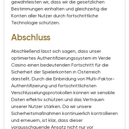
gewährleisten wir, dass wir die gesetzlichen
Bestimmungen einhalten und gleichzeitig die
Konten aller Nutzer durch fortschrittliche
Technologie schützen.
Abschluss
Abschließend lässt sich sagen, dass unser
optimiertes Authentifizierungssystem im Verde
Casino einen bedeutenden Fortschritt für die
Sicherheit der Spielerkonten in Österreich
darstellt. Durch die Einbindung von Multi-Faktor-
Authentifizierung und fortschrittlichsten
Verschlüsselungsprotokollen können wir sensible
Daten effektiv schützen und das Vertrauen
unserer Nutzer stärken. Da wir unsere
Sicherheitsmaßnahmen kontinuierlich kontrollieren
und erneuern, ist klar, dass dieser
vorausschauende Ansatz nicht nur vor