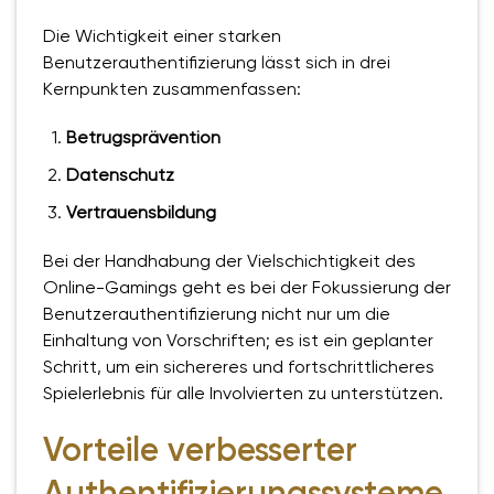
Die Wichtigkeit einer starken
Benutzerauthentifizierung lässt sich in drei
Kernpunkten zusammenfassen:
Betrugsprävention
Datenschutz
Vertrauensbildung
Bei der Handhabung der Vielschichtigkeit des
Online-Gamings geht es bei der Fokussierung der
Benutzerauthentifizierung nicht nur um die
Einhaltung von Vorschriften; es ist ein geplanter
Schritt, um ein sichereres und fortschrittlicheres
Spielerlebnis für alle Involvierten zu unterstützen.
Vorteile verbesserter