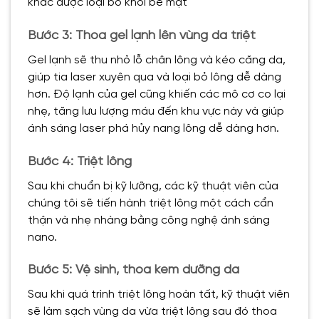
khác được loại bỏ khỏi bề mặt
Bước 3: Thoa gel lạnh lên vùng da triệt
Gel lạnh sẽ thu nhỏ lỗ chân lông và kéo căng da,
giúp tia laser xuyên qua và loại bỏ lông dễ dàng
hơn. Độ lạnh của gel cũng khiến các mô cơ co lại
nhẹ, tăng lưu lượng máu đến khu vực này và giúp
ánh sáng laser phá hủy nang lông dễ dàng hơn.
Bước 4: Triệt lông
Sau khi chuẩn bị kỹ lưỡng, các kỹ thuật viên của
chúng tôi sẽ tiến hành triệt lông một cách cẩn
thận và nhẹ nhàng bằng công nghệ ánh sáng
nano.
Bước 5: Vệ sinh, thoa kem dưỡng da
Sau khi quá trình triệt lông hoàn tất, kỹ thuật viên
sẽ làm sạch vùng da vừa triệt lông sau đó thoa