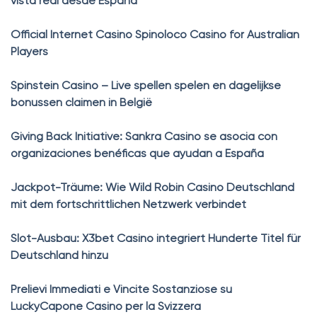
vista real desde España
Official Internet Casino Spinoloco Casino for Australian
Players
Spinstein Casino – Live spellen spelen en dagelijkse
bonussen claimen in België
Giving Back Initiative: Sankra Casino se asocia con
organizaciones benéficas que ayudan a España
Jackpot-Träume: Wie Wild Robin Casino Deutschland
mit dem fortschrittlichen Netzwerk verbindet
Slot-Ausbau: X3bet Casino integriert Hunderte Titel für
Deutschland hinzu
Prelievi Immediati e Vincite Sostanziose su
LuckyCapone Casino per la Svizzera