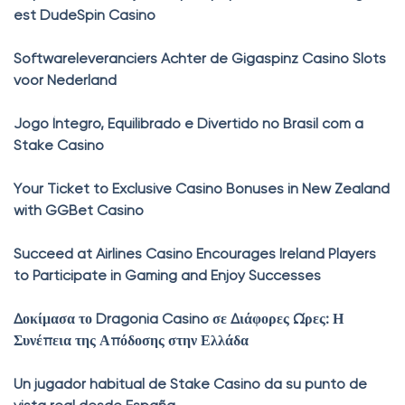
est DudeSpin Casino
Softwareleveranciers Achter de Gigaspinz Casino Slots
voor Nederland
Jogo Íntegro, Equilibrado e Divertido no Brasil com a
Stake Casino
Your Ticket to Exclusive Casino Bonuses in New Zealand
with GGBet Casino
Succeed at Airlines Casino Encourages Ireland Players
to Participate in Gaming and Enjoy Successes
Δοκίμασα το Dragonia Casino σε Διάφορες Ώρες: Η
Συνέπεια της Απόδοσης στην Ελλάδα
Un jugador habitual de Stake Casino da su punto de