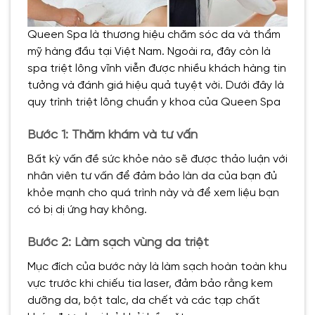
Queen Spa là thương hiệu chăm sóc da và thẩm
mỹ hàng đầu tại Việt Nam. Ngoài ra, đây còn là
spa triệt lông vĩnh viễn được nhiều khách hàng tin
tưởng và đánh giá hiệu quả tuyệt vời. Dưới đây là
quy trình triệt lông chuẩn y khoa của Queen Spa
Bước 1: Thăm khám và tư vấn
Bất kỳ vấn đề sức khỏe nào sẽ được thảo luận với
nhân viên tư vấn để đảm bảo làn da của bạn đủ
khỏe mạnh cho quá trình này và để xem liệu bạn
có bị dị ứng hay không.
Bước 2: Làm sạch vùng da triệt
Mục đích của bước này là làm sạch hoàn toàn khu
vực trước khi chiếu tia laser, đảm bảo rằng kem
dưỡng da, bột talc, da chết và các tạp chất