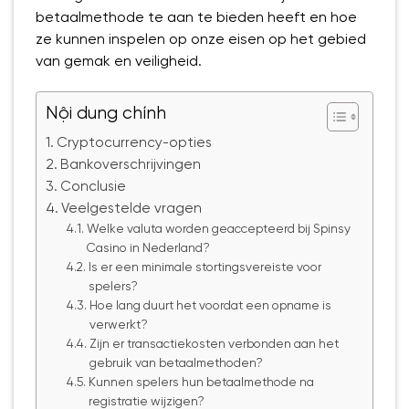
betaalmethode te aan te bieden heeft en hoe
ze kunnen inspelen op onze eisen op het gebied
van gemak en veiligheid.
Nội dung chính
Cryptocurrency-opties
Bankoverschrijvingen
Conclusie
Veelgestelde vragen
Welke valuta worden geaccepteerd bij Spinsy
Casino in Nederland?
Is er een minimale stortingsvereiste voor
spelers?
Hoe lang duurt het voordat een opname is
verwerkt?
Zijn er transactiekosten verbonden aan het
gebruik van betaalmethoden?
Kunnen spelers hun betaalmethode na
registratie wijzigen?