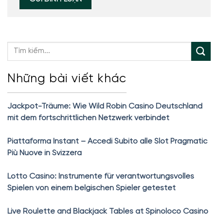
Những bài viết khác
Jackpot-Träume: Wie Wild Robin Casino Deutschland
mit dem fortschrittlichen Netzwerk verbindet
Piattaforma Instant – Accedi Subito alle Slot Pragmatic
Più Nuove in Svizzera
Lotto Casino: Instrumente für verantwortungsvolles
Spielen von einem belgischen Spieler getestet
Live Roulette and Blackjack Tables at Spinoloco Casino