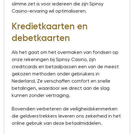
slimme zet is voor iedereen die zijn Spinsy
Casino-ervaring wil optimaliseren.
Kredietkaarten en
debetkaarten
Als het gaat om het overmaken van fondsen op
onze rekeningen bij Spinsy Casino, zijn
creditcards en betaalpassen een van de meest
gekozen methoden onder gebruikers in
Nederland. Ze verschaffen comfort en snelle
betalingen, waardoor we direct aan de slag
kunnen zonder vertraging.
Bovendien verbeteren de veiligheidskenmerken
die geldverstrekkers leveren ons zekerheid in het
online gebruik van deze betaalmiddelen.