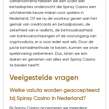
Samenvattend hebben we een scala aan
betaalopties onderzocht die Spinsy Casino een
uitstekende keuze maken voor spelers in
Nederland. Of we nu de voorkeur geven aan het
gemak van creditcards en betaalpassen, de
zekerheid van e-wallets, de betrouwbaarheid
van bankoverschrijvingen of de vooruitgang van
cryptovaluta, er is voor ieder wat wils. Door de
juiste betaalmethode te kiezen, kunnen we onze
spelervaring verbeteren. Dus, laten we erin
duiken en genieten van alles wat Spinsy Casino
te bieden heeft!
Veelgestelde vragen
Welke valuta worden geaccepteerd
bij Spinsy Casino in Nederland?
Bij Spinsy Casino accepteren we meerdere