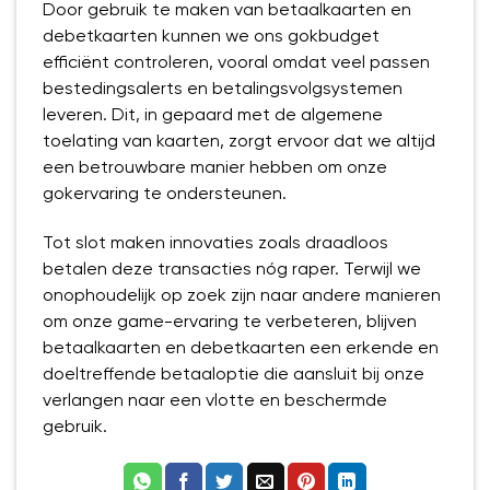
Door gebruik te maken van betaalkaarten en
debetkaarten kunnen we ons gokbudget
efficiënt controleren, vooral omdat veel passen
bestedingsalerts en betalingsvolgsystemen
leveren. Dit, in gepaard met de algemene
toelating van kaarten, zorgt ervoor dat we altijd
een betrouwbare manier hebben om onze
gokervaring te ondersteunen.
Tot slot maken innovaties zoals draadloos
betalen deze transacties nóg raper. Terwijl we
onophoudelijk op zoek zijn naar andere manieren
om onze game-ervaring te verbeteren, blijven
betaalkaarten en debetkaarten een erkende en
doeltreffende betaaloptie die aansluit bij onze
verlangen naar een vlotte en beschermde
gebruik.