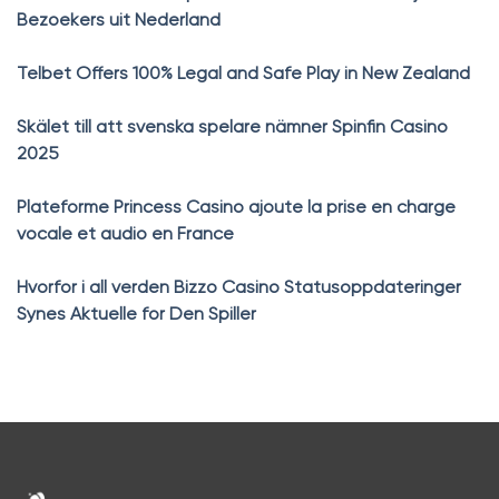
Bezoekers uit Nederland
Telbet Offers 100% Legal and Safe Play in New Zealand
Skälet till att svenska spelare nämner Spinfin Casino
2025
Plateforme Princess Casino ajoute la prise en charge
vocale et audio en France
Hvorfor i all verden Bizzo Casino Statusoppdateringer
Synes Aktuelle for Den Spiller