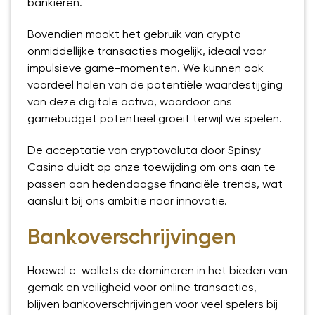
bankieren.
Bovendien maakt het gebruik van crypto
onmiddellijke transacties mogelijk, ideaal voor
impulsieve game-momenten. We kunnen ook
voordeel halen van de potentiële waardestijging
van deze digitale activa, waardoor ons
gamebudget potentieel groeit terwijl we spelen.
De acceptatie van cryptovaluta door Spinsy
Casino duidt op onze toewijding om ons aan te
passen aan hedendaagse financiële trends, wat
aansluit bij ons ambitie naar innovatie.
Bankoverschrijvingen
Hoewel e-wallets de domineren in het bieden van
gemak en veiligheid voor online transacties,
blijven bankoverschrijvingen voor veel spelers bij