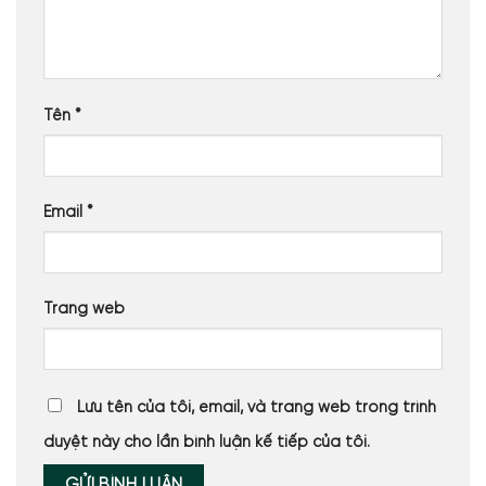
Tên
*
Email
*
Trang web
Lưu tên của tôi, email, và trang web trong trình
duyệt này cho lần bình luận kế tiếp của tôi.