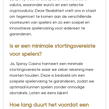
valuta, waaronder euro’s en een selectie
cryptovaluta. Deze flexibiliteit stelt ons in staat
om tegemoet te komen aan de verschillende
voorkeuren van spelers en zo een soepel en
innovatieve spelervaring voor iedereen te
garanderen.
Is er een minimale stortingsvereiste
voor spelers?
Ja, Spinsy Casino hanteert een minimale
stortingsvereiste waar we zeker rekening mee
moeten houden. Deze is bedoeld om een
soepele spelervaring te garanderen, zodat we
optimaal kunnen spelen zonder onnodige
obstakels. Laten we eens kijken!
Hoe lang duurt het voordat een