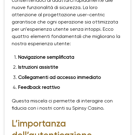
consentendoci di adattarci rapidamente alle
nuove funzionalità di sicurezza. La loro
attenzione al progettazione user-centric
garantisce che ogni operazione sia ottimizzata
per un’esperienza utente senza intoppi. Ecco
quattro elementi fondamentali che migliorano la
nostra esperienza utente:
Navigazione semplificata
Istruzioni assistite
Collegamenti ad accesso immediato
Feedback reattivo
Questa miscela ci permette di interagire con
fiducia con i nostri conti su Spinsy Casino.
L’importanza