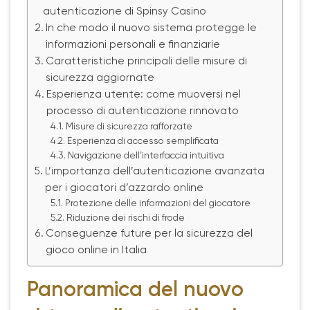
autenticazione di Spinsy Casino
In che modo il nuovo sistema protegge le
informazioni personali e finanziarie
Caratteristiche principali delle misure di
sicurezza aggiornate
Esperienza utente: come muoversi nel
processo di autenticazione rinnovato
Misure di sicurezza rafforzate
Esperienza di accesso semplificata
Navigazione dell’interfaccia intuitiva
L’importanza dell’autenticazione avanzata
per i giocatori d’azzardo online
Protezione delle informazioni del giocatore
Riduzione dei rischi di frode
Conseguenze future per la sicurezza del
gioco online in Italia
Panoramica del nuovo