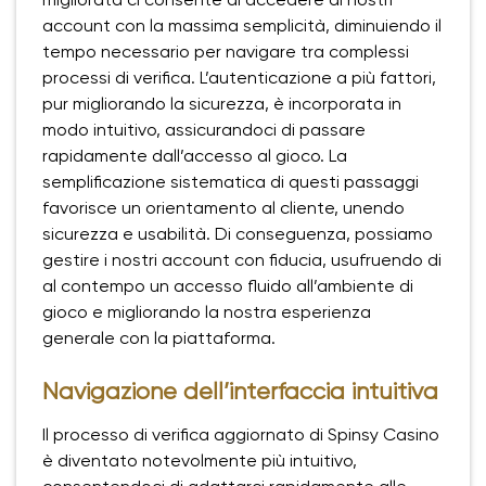
migliorata ci consente di accedere ai nostri
account con la massima semplicità, diminuiendo il
tempo necessario per navigare tra complessi
processi di verifica. L’autenticazione a più fattori,
pur migliorando la sicurezza, è incorporata in
modo intuitivo, assicurandoci di passare
rapidamente dall’accesso al gioco. La
semplificazione sistematica di questi passaggi
favorisce un orientamento al cliente, unendo
sicurezza e usabilità. Di conseguenza, possiamo
gestire i nostri account con fiducia, usufruendo di
al contempo un accesso fluido all’ambiente di
gioco e migliorando la nostra esperienza
generale con la piattaforma.
Navigazione dell’interfaccia intuitiva
Il processo di verifica aggiornato di Spinsy Casino
è diventato notevolmente più intuitivo,