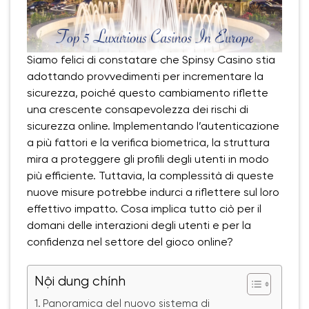
Siamo felici di constatare che Spinsy Casino stia
adottando provvedimenti per incrementare la
sicurezza, poiché questo cambiamento riflette
una crescente consapevolezza dei rischi di
sicurezza online. Implementando l’autenticazione
a più fattori e la verifica biometrica, la struttura
mira a proteggere gli profili degli utenti in modo
più efficiente. Tuttavia, la complessità di queste
nuove misure potrebbe indurci a riflettere sul loro
effettivo impatto. Cosa implica tutto ciò per il
domani delle interazioni degli utenti e per la
confidenza nel settore del gioco online?
Nội dung chính
Panoramica del nuovo sistema di