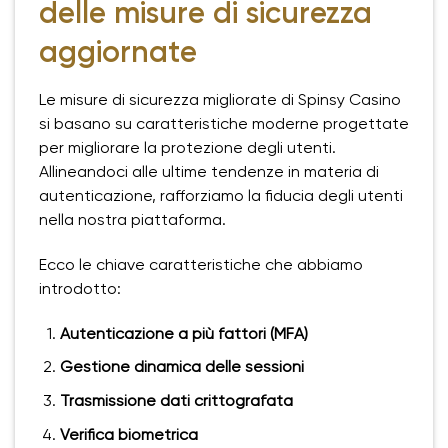
delle misure di sicurezza
aggiornate
Le misure di sicurezza migliorate di Spinsy Casino
si basano su caratteristiche moderne progettate
per migliorare la protezione degli utenti.
Allineandoci alle ultime tendenze in materia di
autenticazione, rafforziamo la fiducia degli utenti
nella nostra piattaforma.
Ecco le chiave caratteristiche che abbiamo
introdotto:
Autenticazione a più fattori (MFA)
Gestione dinamica delle sessioni
Trasmissione dati crittografata
Verifica biometrica