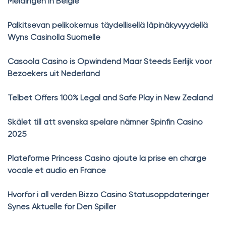
Meldingen in België
Palkitsevan pelikokemus täydellisellä läpinäkyvyydellä
Wyns Casinolla Suomelle
Casoola Casino is Opwindend Maar Steeds Eerlijk voor
Bezoekers uit Nederland
Telbet Offers 100% Legal and Safe Play in New Zealand
Skälet till att svenska spelare nämner Spinfin Casino
2025
Plateforme Princess Casino ajoute la prise en charge
vocale et audio en France
Hvorfor i all verden Bizzo Casino Statusoppdateringer
Synes Aktuelle for Den Spiller