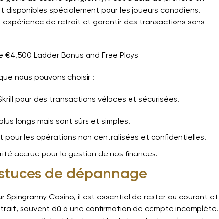
 disponibles spécialement pour les joueurs canadiens.
expérience de retrait et garantir des transactions sans
ue nous pouvons choisir :
rill pour des transactions véloces et sécurisées.
plus longs mais sont sûrs et simples.
pour les opérations non centralisées et confidentielles.
ité accrue pour la gestion de nos finances.
astuces de dépannage
ur Spingranny Casino, il est essentiel de rester au courant et
retrait, souvent dû à une confirmation de compte incomplète.