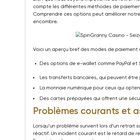
compte les différentes méthodes de paiement
Comprendre ces options peut améliorer notre 
encombre.
Voici un aperçu bref des modes de paiement q
Des options de e-wallet comme PayPal et Sk
Les transferts bancaires, qui peuvent être 
La monnaie numérique pour ceux qui optent 
Des cartes prépayées qui offrent une sécur
Problèmes courants et 
Lorsqu’un problème survient lors d’un retrait s
réactif. Un incident courant est le retard de 