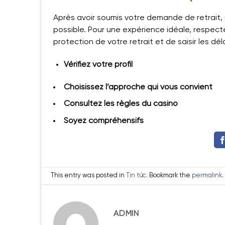
Après avoir soumis votre demande de retrait,
possible. Pour une expérience idéale, respect
protection de votre retrait et de saisir les dé
Vérifiez votre profil
Choisissez l’approche qui vous convient
Consultez les règles du casino
Soyez compréhensifs
This entry was posted in
Tin tức
. Bookmark the
permalink
.
ADMIN