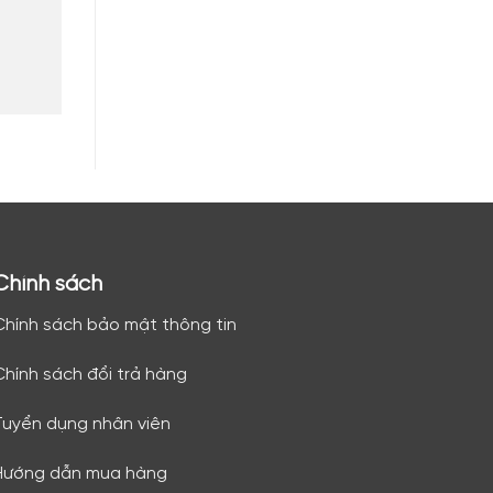
Chính sách
Chính sách bảo mật thông tin
Chính sách đổi trả hàng
Tuyển dụng nhân viên
Hướng dẫn mua hàng