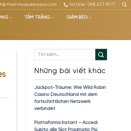
kh@thammyqueenspa.com
Hotline: 098 477 9077
LÔNG
TẮM TRẮNG
GIẢM BÉO
Những bài viết khác
es
Jackpot-Träume: Wie Wild Robin
Casino Deutschland mit dem
fortschrittlichen Netzwerk
verbindet
Piattaforma Instant – Accedi
Subito alle Slot Pragmatic Più