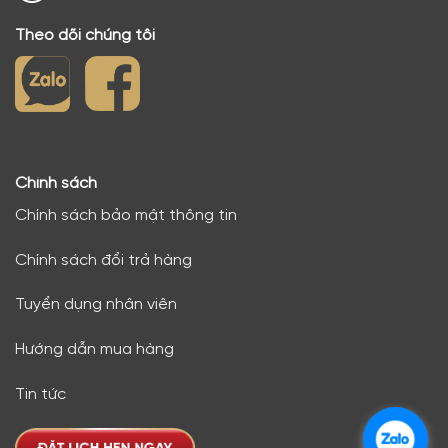
Theo dõi chúng tôi
Chính sách
Chính sách bảo mật thông tin
Chính sách đổi trả hàng
Tuyển dụng nhân viên
Hướng dẫn mua hàng
Tin tức
.