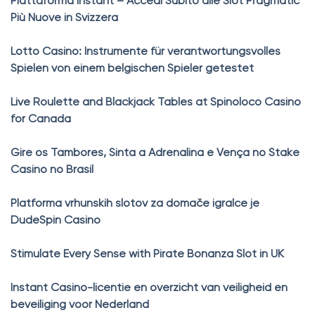
Piattaforma Instant – Accedi Subito alle Slot Pragmatic
Più Nuove in Svizzera
Lotto Casino: Instrumente für verantwortungsvolles
Spielen von einem belgischen Spieler getestet
Live Roulette and Blackjack Tables at Spinoloco Casino
for Canada
Gire os Tambores, Sinta a Adrenalina e Vença no Stake
Casino no Brasil
Platforma vrhunskih slotov za domače igralce je
DudeSpin Casino
Stimulate Every Sense with Pirate Bonanza Slot in UK
Instant Casino-licentie en overzicht van veiligheid en
beveiliging voor Nederland