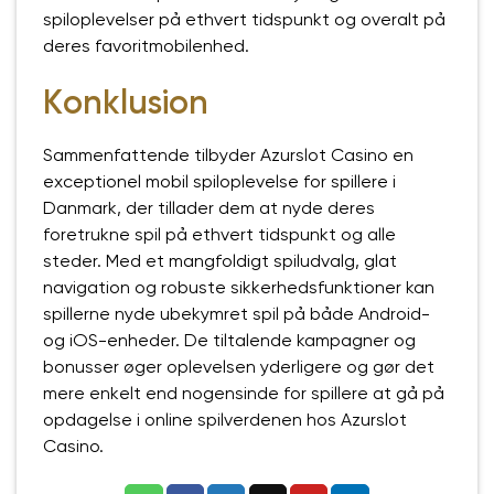
spiloplevelser på ethvert tidspunkt og overalt på
deres favoritmobilenhed.
Konklusion
Sammenfattende tilbyder Azurslot Casino en
exceptionel mobil spiloplevelse for spillere i
Danmark, der tillader dem at nyde deres
foretrukne spil på ethvert tidspunkt og alle
steder. Med et mangfoldigt spiludvalg, glat
navigation og robuste sikkerhedsfunktioner kan
spillerne nyde ubekymret spil på både Android-
og iOS-enheder. De tiltalende kampagner og
bonusser øger oplevelsen yderligere og gør det
mere enkelt end nogensinde for spillere at gå på
opdagelse i online spilverdenen hos Azurslot
Casino.