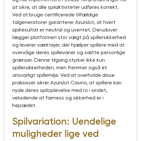
at sikre, at alle spilaktiviteter udføres korrekt.
Ved at bruge certificerede tilfældige
talgeneratorer garanterer Azurslot, at hvert
spilresultat er neutral og uventet. Derudover
lægger platformen stor vægt på spillersikkerhed
og leverer værktøjer, der hjælper spillere med at
overvåge deres spillevaner og sætte personlige
grænser. Denne tilgang styrker ikke kun
spillersikkerheden, men fremmer også et
ansvarligt spillemiljø. Ved at overholde disse
praksisser sikrer Azurslot Casino, at spillere kan
nyde deres spiloplevelse med ro i sindet,
velvidende at fairness og sikkerhed er i
højsædet.
Spilvariation: Uendelige
muligheder lige ved