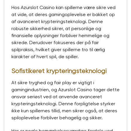
Hos Azurslot Casino kan spillerne være sikre ved
at vide, at deres gamingoplevelse er bakket op
af avanceret krypteringsteknologi. Denne
robuste sikkerhed sikrer, at personlige og
finansielle oplysninger forbliver hemmelige og
sikrede. Derudover fokuseres der på fair
spilpraksis, hvilket giver spillerne tro til ærlig
karakter af hvert spil, de spiller.
Sofistikeret krypteringsteknologi
At sikre tryghed og fair play er vigtigt i
gamingindustrien, og Azurslot Casino tager dette
ansvar seriøst ved at anvende avanceret
krypteringsteknologi. Denne forpligtelse styrker
ikke kun spillernes tillid, men sikrer også, at deres
spiloplevelse forbliver behagelig og sikker.