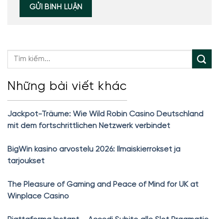
Những bài viết khác
Jackpot-Träume: Wie Wild Robin Casino Deutschland
mit dem fortschrittlichen Netzwerk verbindet
BigWin kasino arvostelu 2026: Ilmaiskierrokset ja
tarjoukset
The Pleasure of Gaming and Peace of Mind for UK at
Winplace Casino