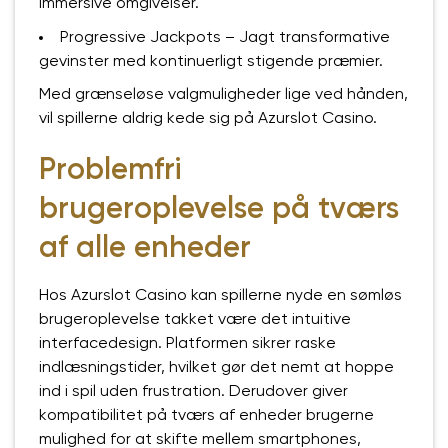
immersive omgivelser.
Progressive Jackpots – Jagt transformative
gevinster med kontinuerligt stigende præmier.
Med grænseløse valgmuligheder lige ved hånden,
vil spillerne aldrig kede sig på Azurslot Casino.
Problemfri
brugeroplevelse på tværs
af alle enheder
Hos Azurslot Casino kan spillerne nyde en sømløs
brugeroplevelse takket være det intuitive
interfacedesign. Platformen sikrer raske
indlæsningstider, hvilket gør det nemt at hoppe
ind i spil uden frustration. Derudover giver
kompatibilitet på tværs af enheder brugerne
mulighed for at skifte mellem smartphones,