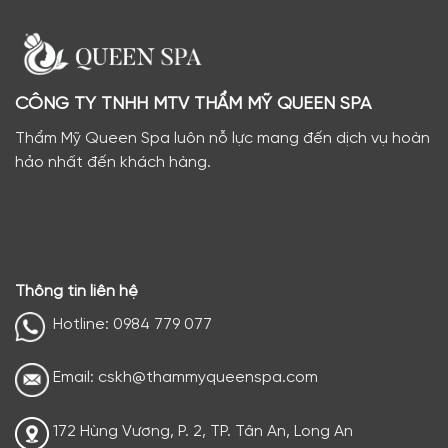
CÔNG TY TNHH MTV THẨM MỸ QUEEN SPA
Thẩm Mỹ Queen Spa luôn nỗ lực mang đến dịch vụ hoàn
hảo nhất đến khách hàng.
Thông tin liên hệ
Hotline: 0984 779 077
Email: cskh@thammyqueenspa.com
172 Hùng Vương, P. 2, TP. Tân An, Long An