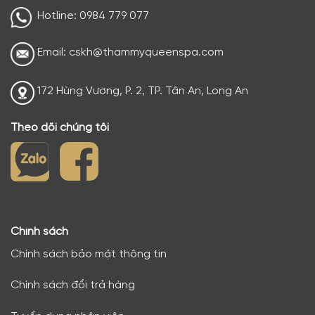
Hotline: 0984 779 077
Email: cskh@thammyqueenspa.com
172 Hùng Vương, P. 2, TP. Tân An, Long An
Theo dõi chúng tôi
Chính sách
Chính sách bảo mật thông tin
Chính sách đổi trả hàng