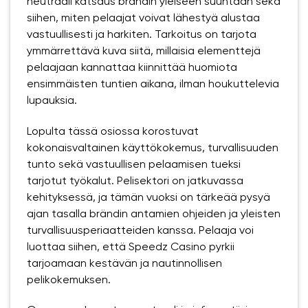
neutraali katsaus brändin yleiseen suuntaan sekä
siihen, miten pelaajat voivat lähestyä alustaa
vastuullisesti ja harkiten. Tarkoitus on tarjota
ymmärrettävä kuva siitä, millaisia elementtejä
pelaajaan kannattaa kiinnittää huomiota
ensimmäisten tuntien aikana, ilman houkuttelevia
lupauksia.
Lopulta tässä osiossa korostuvat
kokonaisvaltainen käyttökokemus, turvallisuuden
tunto sekä vastuullisen pelaamisen tueksi
tarjotut työkalut. Pelisektori on jatkuvassa
kehityksessä, ja tämän vuoksi on tärkeää pysyä
ajan tasalla brändin antamien ohjeiden ja yleisten
turvallisuusperiaatteiden kanssa. Pelaaja voi
luottaa siihen, että Speedz Casino pyrkii
tarjoamaan kestävän ja nautinnollisen
pelikokemuksen.