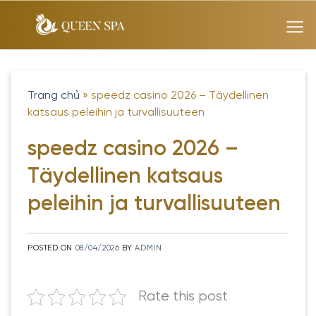
Skip
to
content
Trang chủ
»
speedz casino 2026 – Täydellinen
katsaus peleihin ja turvallisuuteen
speedz casino 2026 –
Täydellinen katsaus
peleihin ja turvallisuuteen
POSTED ON
08/04/2026
BY
ADMIN
Rate this post