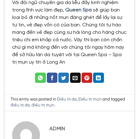
Với đội ngũ chuyên gia da liễu đầy kinh nghiệm
trong lĩnh vực làm đẹp,
Queen Spa
sẽ giúp bạn
loại bỏ đi những nốt mụn đáng ghét để lấy lại sự
tự tin, vẻ đẹp vốn có của bạn. Chúng tôi tự hào
mang đến vẻ đẹp cùng sự hài lòng cho hàng chục
triệu chị em khắp cả nước. Vậy thì bạn còn chần
chừ gì mà không đến với chúng tôi ngay hôm nay
để sở hữu làn da tuyệt vời tại Queen Spa – Spa
trị mụn uy tín ở Long An
This entry was posted in
Điều trị da
,
Điều trị mụn
and tagged
điều trị da
,
điều trị mụn
.
ADMIN