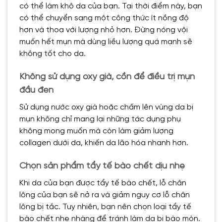
có thể làm khô da của bạn. Tại thời điểm này, bạn
có thể chuyển sang một công thức ít nồng độ
hơn và thoa với lượng nhỏ hơn. Đừng nóng vội
muốn hết mụn mà dùng liều lượng quá mạnh sẽ
không tốt cho da.
Không sử dụng oxy già, cồn để điều trị mụn
đầu đen
Sử dụng nước oxy già hoặc chấm lên vùng da bị
mụn không chỉ mang lại những tác dụng phụ
không mong muốn mà còn làm giảm lượng
collagen dưới da, khiến da lão hóa nhanh hơn.
Chọn sản phẩm tẩy tế bào chết dịu nhẹ
Khi da của bạn được tẩy tế bào chết, lỗ chân
lông của bạn sẽ nở ra và giảm nguy cơ lỗ chân
lông bị tắc. Tuy nhiên, bạn nên chọn loại tẩy tế
bào chết nhẹ nhàng để tránh làm da bị bào mòn.