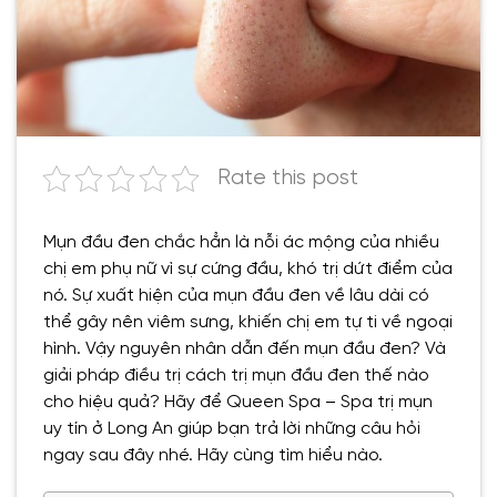
Rate this post
Mụn đầu đen chắc hẳn là nỗi ác mộng của nhiều
chị em phụ nữ vì sự cứng đầu, khó trị dứt điểm của
nó. Sự xuất hiện của mụn đầu đen về lâu dài có
thể gây nên viêm sưng, khiến chị em tự ti về ngoại
hình. Vậy nguyên nhân dẫn đến mụn đầu đen? Và
giải pháp điều trị cách trị mụn đầu đen thế nào
cho hiệu quả? Hãy để Queen Spa – Spa trị mụn
uy tín ở Long An giúp bạn trả lời những câu hỏi
ngay sau đây nhé. Hãy cùng tìm hiểu nào.