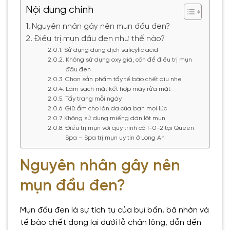
Nội dung chính
Nguyên nhân gây nên mụn đầu đen?
Điều trị mụn đầu đen như thế nào?
Sử dụng dung dịch salicylic acid
Không sử dụng oxy già, cồn để điều trị mụn
đầu đen
Chọn sản phẩm tẩy tế bào chết dịu nhẹ
Làm sạch mặt kết hợp máy rửa mặt
Tẩy trang mỗi ngày
Giữ ẩm cho làn da của bạn mọi lúc
Không sử dụng miếng dán lột mụn
Điều trị mụn với quy trình có 1-0-2 tại Queen
Spa – Spa trị mụn uy tín ở Long An
Nguyên nhân gây nên
mụn đầu đen?
Mụn đầu đen là sự tích tụ của bụi bẩn, bã nhờn và
tế bào chết đọng lại dưới lỗ chân lông, dẫn đến