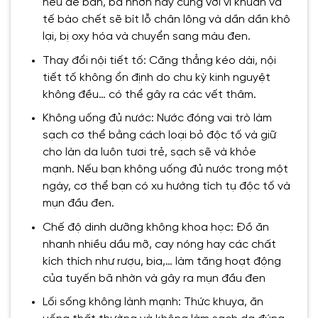
nếu để bẩn, bã nhờn này cùng với vi khuẩn và
tế bào chết sẽ bít lỗ chân lông và dần dần khô
lại, bị oxy hóa và chuyển sang màu đen.
Thay đổi nội tiết tố: Căng thẳng kéo dài, nội
tiết tố không ổn định do chu kỳ kinh nguyệt
không đều… có thể gây ra các vết thâm.
Không uống đủ nước: Nước đóng vai trò làm
sạch cơ thể bằng cách loại bỏ độc tố và giữ
cho làn da luôn tươi trẻ, sạch sẽ và khỏe
mạnh. Nếu bạn không uống đủ nước trong một
ngày, cơ thể bạn có xu hướng tích tụ độc tố và
mụn đầu đen.
Chế độ dinh dưỡng không khoa học: Đồ ăn
nhanh nhiều dầu mỡ, cay nóng hay các chất
kích thích như rượu, bia,… làm tăng hoạt động
của tuyến bã nhờn và gây ra mụn đầu đen
Lối sống không lành mạnh: Thức khuya, ăn