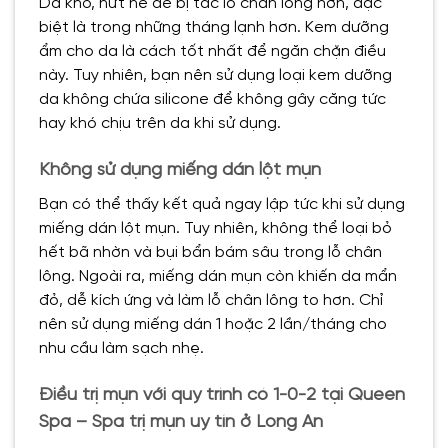
Da khô, nứt nẻ dễ bị tắc lỗ chân lông hơn, đặc
biệt là trong những tháng lạnh hơn. Kem dưỡng
ẩm cho da là cách tốt nhất để ngăn chặn điều
này. Tuy nhiên, bạn nên sử dụng loại kem dưỡng
da không chứa silicone để không gây căng tức
hay khó chịu trên da khi sử dụng.
Không sử dụng miếng dán lột mụn
Bạn có thể thấy kết quả ngay lập tức khi sử dụng
miếng dán lột mụn. Tuy nhiên, không thể loại bỏ
hết bã nhờn và bụi bẩn bám sâu trong lỗ chân
lông. Ngoài ra, miếng dán mụn còn khiến da mẩn
đỏ, dễ kích ứng và làm lỗ chân lông to hơn. Chỉ
nên sử dụng miếng dán 1 hoặc 2 lần/tháng cho
nhu cầu làm sạch nhẹ.
Điều trị mụn với quy trình có 1-0-2 tại Queen
Spa – Spa trị mụn uy tín ở Long An