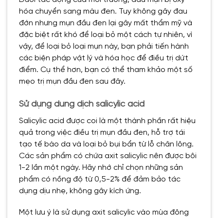
hóa chuyển sang màu đen. Tuy không gây đau
đớn nhưng mụn đầu đen lại gây mất thẩm mỹ và
đặc biệt rất khó để loại bỏ một cách tự nhiên, vì
vậy, để loại bỏ loại mụn này, bạn phải tiến hành
các biện pháp vật lý và hóa học để điều trị dứt
điểm. Cụ thể hơn, bạn có thể tham khảo một số
mẹo trị mụn đầu đen sau đây.
Sử dụng dung dịch salicylic acid
Salicylic acid được coi là một thành phần rất hiệu
quả trong việc điều trị mụn đầu đen, hỗ trợ tái
tạo tế bào da và loại bỏ bụi bẩn từ lỗ chân lông.
Các sản phẩm có chứa axit salicylic nên được bôi
1-2 lần một ngày. Hãy nhớ chỉ chọn những sản
phẩm có nồng độ từ 0,5-2% để đảm bảo tác
dụng dịu nhẹ, không gây kích ứng.
Một lưu ý là sử dụng axit salicylic vào mùa đông