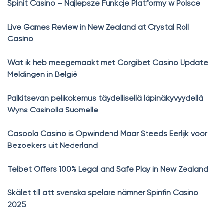
Spinit Casino – Najlepsze Funkcje Platformy w Polsce
Live Games Review in New Zealand at Crystal Roll
Casino
Wat ik heb meegemaakt met Corgibet Casino Update
Meldingen in België
Palkitsevan pelikokemus täydellisellä läpinäkyvyydellä
Wyns Casinolla Suomelle
Casoola Casino is Opwindend Maar Steeds Eerlijk voor
Bezoekers uit Nederland
Telbet Offers 100% Legal and Safe Play in New Zealand
Skälet till att svenska spelare nämner Spinfin Casino
2025