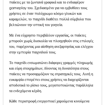
παίκτες με τα ζωντανά γραφικά και το ενδιαφέρον
gameplay του. Σχεδιασμένο για να εμβυθίσει τους
χρήστες σε έναν πολύχρωμο κόσμο γλυκών και
καραμελών, το παιχνίδι διαθέτει πολλά σύμβολα που
βελτιώνουν την οπτική του γοητεία.
Με ένα εύχρηστο περιβάλλον εργασίας, οι παίκτες
μπορούν χωρίς δυσκολία να πλοηγηθούν στις επιλογές
του, παρέχοντας μια αίσθηση ανεξαρτησίας και ελέγχου
στην εμπειρία παιχνιδιού τους.
Το παιχνίδι ενσωματώνει διάφορες γραμμές πληρωμής
και εύρη στοιχημάτων, δίνοντας τη δυνατότητα στους
παίκτες να προσαρμόζουν τις στρατηγικές τους. Αυτή η
ευκαμψία επιτρέπει στους χρήστες να διαχειρίζονται
αποδοτικά το ρίσκο τους, μεγιστοποιώντας παράλληλα
τα ενδεχόμενα κέρδη.
Κάθε περιστροφή ενεργοποιεί χαρούμενα κινούμενα