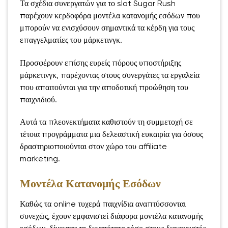
Τα σχέδια συνεργατών για το slot Sugar Rush
παρέχουν κερδοφόρα μοντέλα κατανομής εσόδων που
μπορούν να ενισχύσουν σημαντικά τα κέρδη για τους
επαγγελματίες του μάρκετινγκ.
Προσφέρουν επίσης ευρείς πόρους υποστήριξης
μάρκετινγκ, παρέχοντας στους συνεργάτες τα εργαλεία
που απαιτούνται για την αποδοτική προώθηση του
παιχνιδιού.
Αυτά τα πλεονεκτήματα καθιστούν τη συμμετοχή σε
τέτοια προγράμματα μια δελεαστική ευκαιρία για όσους
δραστηριοποιούνται στον χώρο του affiliate
marketing.
Μοντέλα Κατανομής Εσόδων
Καθώς τα online τυχερά παιχνίδια αναπτύσσονται
συνεχώς, έχουν εμφανιστεί διάφορα μοντέλα κατανομής