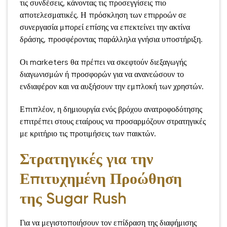
τις συνδέσεις, κάνοντας τις προσεγγίσεις πιο
αποτελεσματικές. Η πρόσκληση των επιρροών σε
συνεργασία μπορεί επίσης να επεκτείνει την ακτίνα
δράσης, προσφέροντας παράλληλα γνήσια υποστήριξη.
Οι marketers θα πρέπει να σκεφτούν διεξαγωγής
διαγωνισμών ή προσφορών για να ανανεώσουν το
ενδιαφέρον και να αυξήσουν την εμπλοκή των χρηστών.
Επιπλέον, η δημιουργία ενός βρόχου ανατροφοδότησης
επιτρέπει στους εταίρους να προσαρμόζουν στρατηγικές
με κριτήριο τις προτιμήσεις των παικτών.
Στρατηγικές για την
Επιτυχημένη Προώθηση
της Sugar Rush
Για να μεγιστοποιήσουν τον επίδραση της διαφήμισης