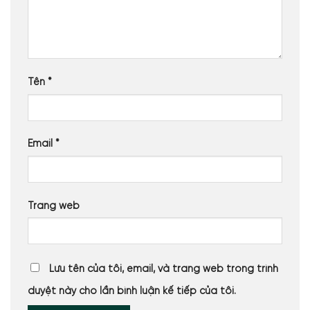
Tên
*
Email
*
Trang web
Lưu tên của tôi, email, và trang web trong trình
duyệt này cho lần bình luận kế tiếp của tôi.