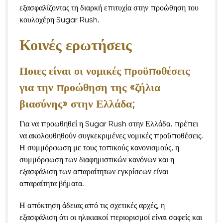
εξασφαλίζοντας τη διαρκή επιτυχία στην προώθηση του
κουλοχέρη Sugar Rush.
Κοινές ερωτήσεις
Ποιες είναι οι νομικές προϋποθέσεις
για την προώθηση της «ζήλια
βιασύνης» στην Ελλάδα;
Για να προωθηθεί η Sugar Rush στην Ελλάδα, πρέπει
να ακολουθηθούν συγκεκριμένες νομικές προϋποθέσεις.
Η συμμόρφωση με τους τοπικούς κανονισμούς, η
συμμόρφωση των διαφημιστικών κανόνων και η
εξασφάλιση των απαραίτητων εγκρίσεων είναι
απαραίτητα βήματα.
Η απόκτηση άδειας από τις σχετικές αρχές, η
εξασφάλιση ότι οι ηλικιακοί περιορισμοί είναι σαφείς και