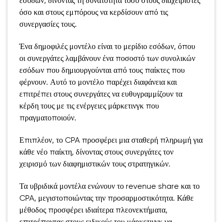
εσόδων, δίνοντας τη δυνατότητα τόσο στους διαχειριστές
όσο και στους εμπόρους να κερδίσουν από τις
συνεργασίες τους.
Ένα δημοφιλές μοντέλο είναι το μερίδιο εσόδων, όπου
οι συνεργάτες λαμβάνουν ένα ποσοστό των συνολικών
εσόδων που δημιουργούνται από τους παίκτες που
φέρνουν. Αυτό το μοντέλο παρέχει διαφάνεια και
επιτρέπει στους συνεργάτες να ευθυγραμμίζουν τα
κέρδη τους με τις ενέργειες μάρκετινγκ που
πραγματοποιούν.
Επιπλέον, το CPA προσφέρει μια σταθερή πληρωμή για
κάθε νέο παίκτη, δίνοντας στους συνεργάτες τον
χειρισμό των διαφημιστικών τους στρατηγικών.
Τα υβριδικά μοντέλα ενώνουν το revenue share και το
CPA, μεγιστοποιώντας την προσαρμοστικότητα. Κάθε
μέθοδος προσφέρει ιδιαίτερα πλεονεκτήματα,