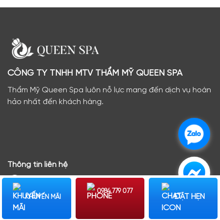
CÔNG TY TNHH MTV THẨM MỸ QUEEN SPA
Thẩm Mỹ Queen Spa luôn nỗ lực mang đến dịch vụ hoàn
hảo nhất đến khách hàng.
.
Thông tin liên hệ
.
Hotline: 0984 779 077
0984 779 077
ĐẶT HẸN
KHUYẾN MÃI
Email: cskh@thammyqueenspa.com