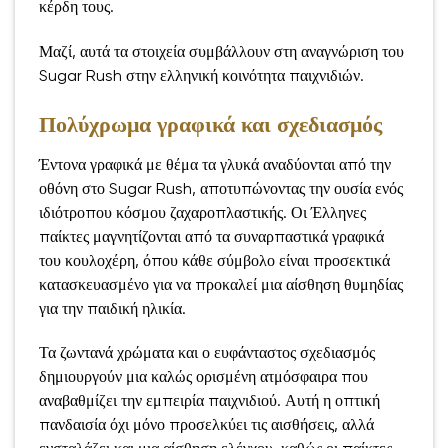
κέρδη τους.
Μαζί, αυτά τα στοιχεία συμβάλλουν στη αναγνώριση του
Sugar Rush στην ελληνική κοινότητα παιχνιδιών.
Πολύχρωμα γραφικά και σχεδιασμός
Έντονα γραφικά με θέμα τα γλυκά αναδύονται από την
οθόνη στο Sugar Rush, αποτυπώνοντας την ουσία ενός
ιδιότροπου κόσμου ζαχαροπλαστικής. Οι Έλληνες
παίκτες μαγνητίζονται από τα συναρπαστικά γραφικά
του κουλοχέρη, όπου κάθε σύμβολο είναι προσεκτικά
κατασκευασμένο για να προκαλεί μια αίσθηση θυμηδίας
για την παιδική ηλικία.
Τα ζωντανά χρώματα και ο ευφάνταστος σχεδιασμός
δημιουργούν μια καλώς ορισμένη ατμόσφαιρα που
αναβαθμίζει την εμπειρία παιχνιδιού. Αυτή η οπτική
πανδαισία όχι μόνο προσελκύει τις αισθήσεις, αλλά