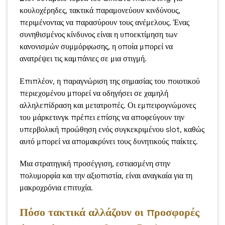
κουλοχέρηδες, τακτικά παραμονεύουν κινδύνους,
περιμένοντας να παρασύρουν τους ανέμελους. Ένας
συνηθισμένος κίνδυνος είναι η υποεκτίμηση των
κανονισμών συμμόρφωσης, η οποία μπορεί να
ανατρέψει τις καμπάνιες σε μια στιγμή.
Επιπλέον, η παραγνώριση της σημασίας του ποιοτικού
περιεχομένου μπορεί να οδηγήσει σε χαμηλή
αλληλεπίδραση και μετατροπές. Οι εμπειρογνώμονες
του μάρκετινγκ πρέπει επίσης να αποφεύγουν την
υπερβολική προώθηση ενός συγκεκριμένου slot, καθώς
αυτό μπορεί να απομακρύνει τους δυνητικούς παίκτες.
Μια στρατηγική προσέγγιση, εστιασμένη στην
πολυμορφία και την αξιοπιστία, είναι αναγκαία για τη
μακροχρόνια επιτυχία.
Πόσο τακτικά αλλάζουν οι προσφορές