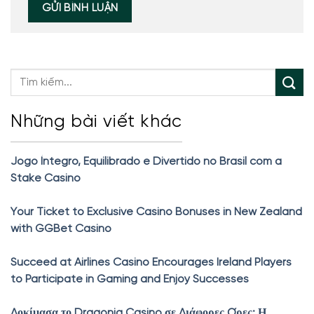
Những bài viết khác
Jogo Íntegro, Equilibrado e Divertido no Brasil com a
Stake Casino
Your Ticket to Exclusive Casino Bonuses in New Zealand
with GGBet Casino
Succeed at Airlines Casino Encourages Ireland Players
to Participate in Gaming and Enjoy Successes
Δοκίμασα το Dragonia Casino σε Διάφορες Ώρες: Η