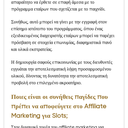
απαραίτητο να έρθετε σε επαφή άμεσα με το
πρόγραμμα εταίρων που σχετίζεται με το παιχνίδι.
Συνήθως, αυτό μπορεί να γίνει με την εγγραφή στον
επίσημο ιστότοπο του προγράμματος, όπου ένας
εξειδικευμένος διαχειριστής εταίρων μπορεί να παρέχει
πρόσβαση σε στοιχεία επωνυμίας, διαφημιστικά πανό
και υλικά εκστρατείας.
Η δημιουργία σαφούς επικοινωνίας με τους διευθυντές
εγγυάται την αποτελεσματική λήψη προσαρμοσμένου
υλικού, δίνοντας τη δυνατότητα την αποτελεσματική
προβολή στο επιλεγμένο ακροατήριο.
Ποιες είναι οι συνήθεις παγίδες που
πρέπει να αποφεύγετε στο Affiliate
Marketing για Slots;
Στον δυναμικό τομέα του affiliate marketing για