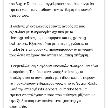
του Sugar Rush, οι επαγγελματίες του μάρκετινγκ θα
πρέπει να επικεντρωθούν στην αντίληψη του κοινού-
στόχου τους.
Η διεξαγωγή ενδελεχούς έρευνας αγοράς θα τους
εξοπλίσει με πληροφορίες σχετικά με τα
demographics, τις προτιμήσεις και τις gaming
behaviors. Εξοπλισμένοι με αυτές τις γνώσεις, οι
marketers μπορούν να προσαρμόσουν τα μηνύματά
τους ώστε να έχουν πιο αποτελεσματική απήχηση.
Η εκμετάλλευση διαφόρων ψηφιακών πλατφορμών είναι
απαραίτητη. Τα μέσα κοινωνικής δικτύωσης, τα
ιστολόγια και οι συνεργασίες με influencers μπορούν
να προκαλέσουν ενδιαφέρον γύρω από το Sugar Rush.
Κατά την επιλογή influencers, οι marketers θα
πρέπει να επιλέγουν αυτούς που ευθυγραμμίζονται με
την εξειδίκευση των casino and gaming για
αξιοπιστία.