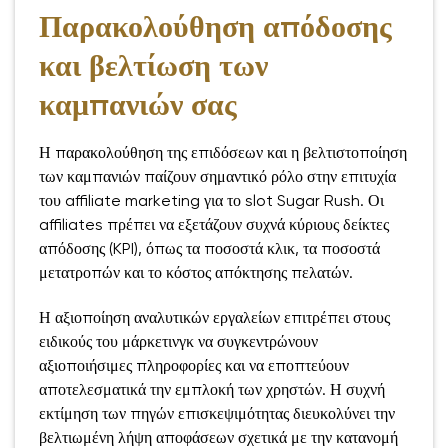
Παρακολούθηση απόδοσης
και βελτίωση των
καμπανιών σας
Η παρακολούθηση της επιδόσεων και η βελτιστοποίηση
των καμπανιών παίζουν σημαντικό ρόλο στην επιτυχία
του affiliate marketing για το slot Sugar Rush. Οι
affiliates πρέπει να εξετάζουν συχνά κύριους δείκτες
απόδοσης (KPI), όπως τα ποσοστά κλικ, τα ποσοστά
μετατροπών και το κόστος απόκτησης πελατών.
Η αξιοποίηση αναλυτικών εργαλείων επιτρέπει στους
ειδικούς του μάρκετινγκ να συγκεντρώνουν
αξιοποιήσιμες πληροφορίες και να εποπτεύουν
αποτελεσματικά την εμπλοκή των χρηστών. Η συχνή
εκτίμηση των πηγών επισκεψιμότητας διευκολύνει την
βελτιωμένη λήψη αποφάσεων σχετικά με την κατανομή