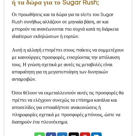
ή τα δώρα για το Sugar Rush;
Οι προωθήσεις και τα δώρα για τα slots του Sugar
Rush συνήθως αλλάζουν σε μηνιαία βάση, αν και
μπορούν να ανανέωνονται πιο συχνά κατά τη διάρκεια
ιδιαίτερων εκδηλώσεων ή εορτών.
Αυτή η αλλαγή επιτρέπει στους παίκτες να συμμετέχουν
με καινούργιες προσφορές, ενισχύοντας την απόλαυση
τους. Η γνώση σχετικά με αυτές τις μεταβολές είναι
απαραίτητη για τη μεγιστοποίηση των δυνητικών
ανταμοιβών.
Όσοι θέλουν να εκμεταλλευτούν αυτές τις προσφορές θα
πρέπει να ελέγχουν συνεχώς τα επίσημα κανάλια και
ιστοσελίδες για οποιαδήποτε ανακοινώσεις ή
πληροφορίες σχετικά με προσφορές μπόνους, ώστε να
διατηρούν ένα πλεονέκτημα.