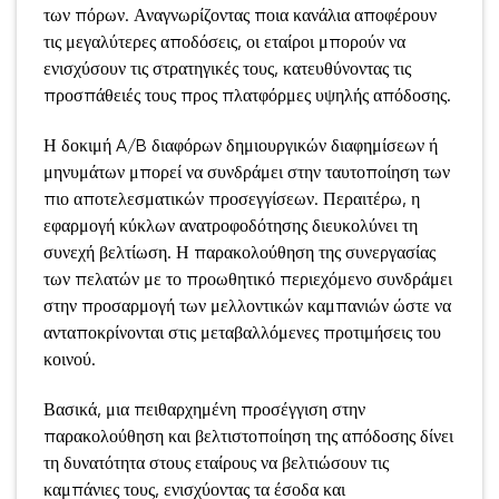
των πόρων. Αναγνωρίζοντας ποια κανάλια αποφέρουν
τις μεγαλύτερες αποδόσεις, οι εταίροι μπορούν να
ενισχύσουν τις στρατηγικές τους, κατευθύνοντας τις
προσπάθειές τους προς πλατφόρμες υψηλής απόδοσης.
Η δοκιμή A/B διαφόρων δημιουργικών διαφημίσεων ή
μηνυμάτων μπορεί να συνδράμει στην ταυτοποίηση των
πιο αποτελεσματικών προσεγγίσεων. Περαιτέρω, η
εφαρμογή κύκλων ανατροφοδότησης διευκολύνει τη
συνεχή βελτίωση. Η παρακολούθηση της συνεργασίας
των πελατών με το προωθητικό περιεχόμενο συνδράμει
στην προσαρμογή των μελλοντικών καμπανιών ώστε να
ανταποκρίνονται στις μεταβαλλόμενες προτιμήσεις του
κοινού.
Βασικά, μια πειθαρχημένη προσέγγιση στην
παρακολούθηση και βελτιστοποίηση της απόδοσης δίνει
τη δυνατότητα στους εταίρους να βελτιώσουν τις
καμπάνιες τους, ενισχύοντας τα έσοδα και