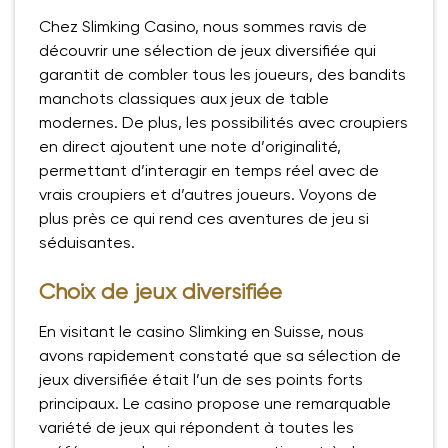
Chez Slimking Casino, nous sommes ravis de
découvrir une sélection de jeux diversifiée qui
garantit de combler tous les joueurs, des bandits
manchots classiques aux jeux de table
modernes. De plus, les possibilités avec croupiers
en direct ajoutent une note d’originalité,
permettant d’interagir en temps réel avec de
vrais croupiers et d’autres joueurs. Voyons de
plus près ce qui rend ces aventures de jeu si
séduisantes.
Choix de jeux diversifiée
En visitant le casino Slimking en Suisse, nous
avons rapidement constaté que sa sélection de
jeux diversifiée était l’un de ses points forts
principaux. Le casino propose une remarquable
variété de jeux qui répondent à toutes les