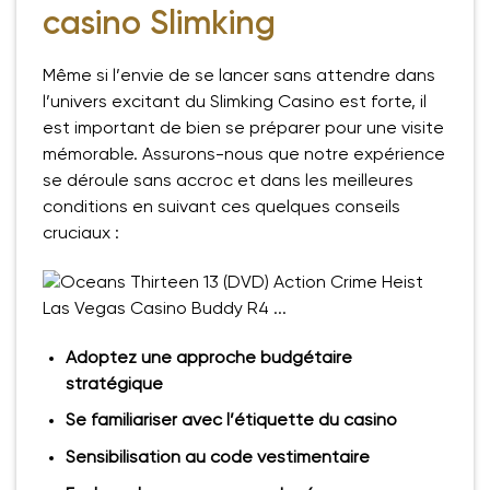
casino Slimking
Même si l’envie de se lancer sans attendre dans
l’univers excitant du Slimking Casino est forte, il
est important de bien se préparer pour une visite
mémorable. Assurons-nous que notre expérience
se déroule sans accroc et dans les meilleures
conditions en suivant ces quelques conseils
cruciaux :
Adoptez une approche budgétaire
stratégique
Se familiariser avec l’étiquette du casino
Sensibilisation au code vestimentaire