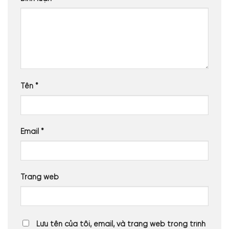
Tên
*
Email
*
Trang web
Lưu tên của tôi, email, và trang web trong trình