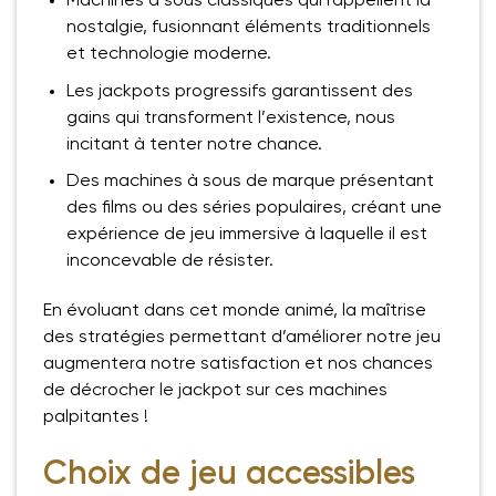
Machines à sous classiques qui rappellent la
nostalgie, fusionnant éléments traditionnels
et technologie moderne.
Les jackpots progressifs garantissent des
gains qui transforment l’existence, nous
incitant à tenter notre chance.
Des machines à sous de marque présentant
des films ou des séries populaires, créant une
expérience de jeu immersive à laquelle il est
inconcevable de résister.
En évoluant dans cet monde animé, la maîtrise
des stratégies permettant d’améliorer notre jeu
augmentera notre satisfaction et nos chances
de décrocher le jackpot sur ces machines
palpitantes !
Choix de jeu accessibles