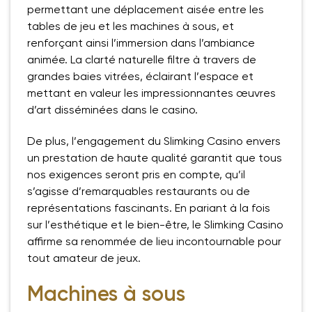
permettant une déplacement aisée entre les
tables de jeu et les machines à sous, et
renforçant ainsi l’immersion dans l’ambiance
animée. La clarté naturelle filtre à travers de
grandes baies vitrées, éclairant l’espace et
mettant en valeur les impressionnantes œuvres
d’art disséminées dans le casino.
De plus, l’engagement du Slimking Casino envers
un prestation de haute qualité garantit que tous
nos exigences seront pris en compte, qu’il
s’agisse d’remarquables restaurants ou de
représentations fascinants. En pariant à la fois
sur l’esthétique et le bien-être, le Slimking Casino
affirme sa renommée de lieu incontournable pour
tout amateur de jeux.
Machines à sous