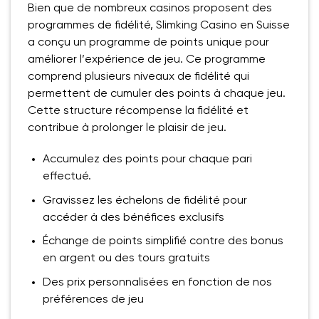
Bien que de nombreux casinos proposent des
programmes de fidélité, Slimking Casino en Suisse
a conçu un programme de points unique pour
améliorer l’expérience de jeu. Ce programme
comprend plusieurs niveaux de fidélité qui
permettent de cumuler des points à chaque jeu.
Cette structure récompense la fidélité et
contribue à prolonger le plaisir de jeu.
Accumulez des points pour chaque pari
effectué.
Gravissez les échelons de fidélité pour
accéder à des bénéfices exclusifs
Échange de points simplifié contre des bonus
en argent ou des tours gratuits
Des prix personnalisées en fonction de nos
préférences de jeu