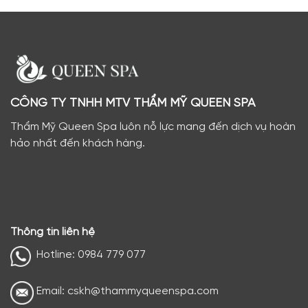
CÔNG TY TNHH MTV THẨM MỸ QUEEN SPA
Thẩm Mỹ Queen Spa luôn nỗ lực mang đến dịch vụ hoàn
hảo nhất đến khách hàng.
Thông tin liên hệ
Hotline: 0984 779 077
Email: cskh@thammyqueenspa.com