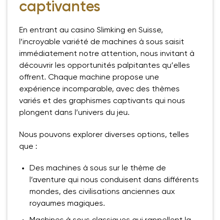
captivantes
En entrant au casino Slimking en Suisse,
l’incroyable variété de machines à sous saisit
immédiatement notre attention, nous invitant à
découvrir les opportunités palpitantes qu’elles
offrent. Chaque machine propose une
expérience incomparable, avec des thèmes
variés et des graphismes captivants qui nous
plongent dans l’univers du jeu.
Nous pouvons explorer diverses options, telles
que :
Des machines à sous sur le thème de
l’aventure qui nous conduisent dans différents
mondes, des civilisations anciennes aux
royaumes magiques.