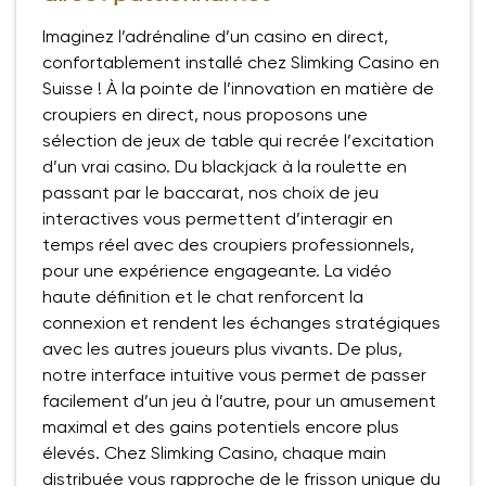
Imaginez l’adrénaline d’un casino en direct,
confortablement installé chez Slimking Casino en
Suisse ! À la pointe de l’innovation en matière de
croupiers en direct, nous proposons une
sélection de jeux de table qui recrée l’excitation
d’un vrai casino. Du blackjack à la roulette en
passant par le baccarat, nos choix de jeu
interactives vous permettent d’interagir en
temps réel avec des croupiers professionnels,
pour une expérience engageante. La vidéo
haute définition et le chat renforcent la
connexion et rendent les échanges stratégiques
avec les autres joueurs plus vivants. De plus,
notre interface intuitive vous permet de passer
facilement d’un jeu à l’autre, pour un amusement
maximal et des gains potentiels encore plus
élevés. Chez Slimking Casino, chaque main
distribuée vous rapproche de le frisson unique du