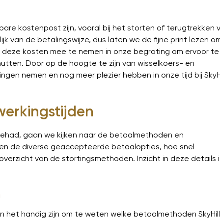
re kostenpost zijn, vooral bij het storten of terugtrekken 
jk van de betalingswijze, dus laten we de fijne print lezen o
om deze kosten mee te nemen in onze begroting om ervoor te
tten. Door op de hoogte te zijn van wisselkoers- en
ngen nemen en nog meer plezier hebben in onze tijd bij SkyHi
erkingstijden
ehad, gaan we kijken naar de betaalmethoden en
ijken de diverse geaccepteerde betaalopties, hoe snel
erzicht van de stortingsmethoden. Inzicht in deze details i
an het handig zijn om te weten welke betaalmethoden SkyHil