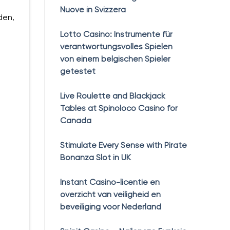
Nuove in Svizzera
den,
Lotto Casino: Instrumente für
verantwortungsvolles Spielen
von einem belgischen Spieler
getestet
Live Roulette and Blackjack
Tables at Spinoloco Casino for
Canada
Stimulate Every Sense with Pirate
Bonanza Slot in UK
Instant Casino-licentie en
overzicht van veiligheid en
beveiliging voor Nederland