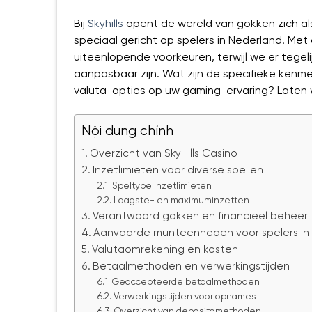
Bij
Skyhills
opent de wereld van gokken zich a
speciaal gericht op spelers in Nederland. Met
uiteenlopende voorkeuren, terwijl we er tege
aanpasbaar zijn. Wat zijn de specifieke kenm
valuta-opties op uw gaming-ervaring? Laten w
Nội dung chính
Overzicht van SkyHills Casino
Inzetlimieten voor diverse spellen
Speltype Inzetlimieten
Laagste- en maximuminzetten
Verantwoord gokken en financieel beheer
Aanvaarde munteenheden voor spelers in
Valutaomrekening en kosten
Betaalmethoden en verwerkingstijden
Geaccepteerde betaalmethoden
Verwerkingstijden voor opnames
Overzicht van depositomethoden