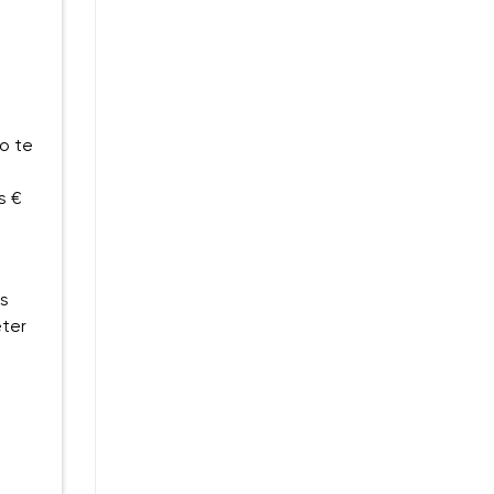
no te
s €
s
eter