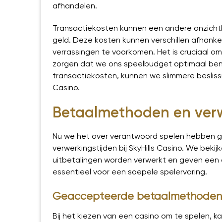
afhandelen.
Transactiekosten kunnen een andere onzichtba
geld. Deze kosten kunnen verschillen afhankeli
verrassingen te voorkomen. Het is cruciaal 
zorgen dat we ons speelbudget optimaal benu
transactiekosten, kunnen we slimmere beslissi
Casino.
Betaalmethoden en verw
Nu we het over verantwoord spelen hebben g
verwerkingstijden bij SkyHills Casino. We bek
uitbetalingen worden verwerkt en geven een ov
essentieel voor een soepele spelervaring.
Geaccepteerde betaalmethoden
Bij het kiezen van een casino om te spelen, k