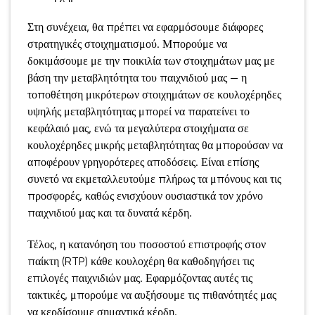
Στη συνέχεια, θα πρέπει να εφαρμόσουμε διάφορες
στρατηγικές στοιχηματισμού. Μπορούμε να
δοκιμάσουμε με την ποικιλία των στοιχημάτων μας με
βάση την μεταβλητότητα του παιχνιδιού μας — η
τοποθέτηση μικρότερων στοιχημάτων σε κουλοχέρηδες
υψηλής μεταβλητότητας μπορεί να παρατείνει το
κεφάλαιό μας, ενώ τα μεγαλύτερα στοιχήματα σε
κουλοχέρηδες μικρής μεταβλητότητας θα μπορούσαν να
αποφέρουν γρηγορότερες αποδόσεις. Είναι επίσης
συνετό να εκμεταλλευτούμε πλήρως τα μπόνους και τις
προσφορές, καθώς ενισχύουν ουσιαστικά τον χρόνο
παιχνιδιού μας και τα δυνατά κέρδη.
Τέλος, η κατανόηση του ποσοστού επιστροφής στον
παίκτη (RTP) κάθε κουλοχέρη θα καθοδηγήσει τις
επιλογές παιχνιδιών μας. Εφαρμόζοντας αυτές τις
τακτικές, μπορούμε να αυξήσουμε τις πιθανότητές μας
να κερδίσουμε σημαντικά κέρδη.