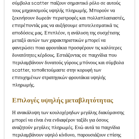
σύμβολα scatter παίζουν σημαντικό ρόλο σε αυτούς
τους μηχανισμούς υψηλής πληρωμής. Μπορούν να
ξεκινήσουν δωρεάν περιστροφές και πολλαπλασιαστές,
επιτρέποντάς μας να αυξήσουμε αποτελεσματικά τις
αποδόσεις μας. Επιπλέον, η ανάλυση της συσχέτισης
μεταξύ αυτών των χαρακτηριστικών μπορεί να
φανερώσει ποια φρουτάκια προσφέρουν τις καλύτερες
δυνατότητες κέρδους. Εστιάζοντας σε παιχνίδια που
περιλαμβάνουν δυνατούς γύρους μπόνους και σύμβολα
scatter, τοποθετούμαστε στην κορυφή των
επιτυχημένων στρατηγικών φρουτάκια υψηλής
πληρωμής.
Επιλογές υψηλής μεταβλητότητας
Η ανακάλυψη των κουλοχέρηδων μεγάλης διακύμανσης
μπορεί να είναι ένα ενδιαφέρον ταξίδι για όσους
αναζητούν μεγάλες πληρωμές. Ενώ αυτά τα παιχνίδια
περιλαμβάνουν υψηλό κίνδυνο, παρουσιάζουν επίσης