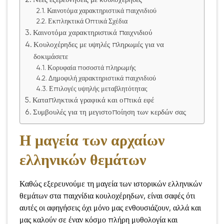
Καινοτόμα χαρακτηριστικά παιχνιδιού
Εκπληκτικά Οπτικά Σχέδια
Καινοτόμα χαρακτηριστικά παιχνιδιού
Κουλοχέρηδες με υψηλές πληρωμές για να
δοκιμάσετε
Κορυφαία ποσοστά πληρωμής
Δημοφιλή χαρακτηριστικά παιχνιδιού
Επιλογές υψηλής μεταβλητότητας
Καταπληκτικά γραφικά και οπτικά εφέ
Συμβουλές για τη μεγιστοποίηση των κερδών σας
Η μαγεία των αρχαίων
ελληνικών θεμάτων
Καθώς εξερευνούμε τη μαγεία των ιστορικών ελληνικών
θεμάτων στα παιχνίδια κουλοχέρηδων, είναι σαφές ότι
αυτές οι αφηγήσεις όχι μόνο μας ενθουσιάζουν, αλλά και
μας καλούν σε έναν κόσμο πλήρη μυθολογία και