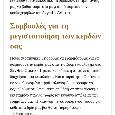
ενθαρρύνει ένα ελκυστικό περιβάλλον, επιτρέποντάς
μας να βυθιστούμε στο μαγευτικό σύμπαν των
κουλοχέρηδων του SkyHills Casino.
Συμβουλές για τη
μεγιστοποίηση των κερδών
σας
Ποιες στρατηγικές μπορούμε να εφαρμόσουμε για να
αυξήσουμε τα κέρδη μας όταν παίζουμε κουλοχέρηδες
SkyHills Casino; Πρώτα και κύρια, η αποτελεσματική
διαχείριση του κεφαλαίου είναι απαραίτητη. Ορίζοντας
έναν καθορισμένο προϋπολογισμό, μπορούμε να
εγγυηθούμε ότι θα είμαστε σε θέση να απολαύσουμε
εκτεταμένο παιχνίδι χωρίς τον κίνδυνο απώλειας των
χρημάτων μας. Η κατανομή ενός ορισμένου ποσού για
κάθε συνεδρία μας βοηθά να παραμένουμε
πειθαρχημένοι.