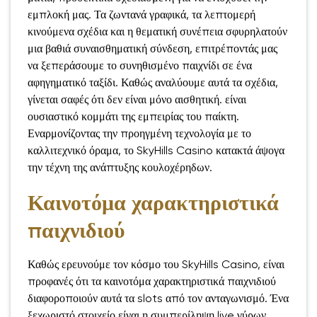
εμπλοκή μας. Τα ζωντανά γραφικά, τα λεπτομερή
κινούμενα σχέδια και η θεματική συνέπεια σφυρηλατούν
μια βαθιά συναισθηματική σύνδεση, επιτρέποντάς μας
να ξεπεράσουμε το συνηθισμένο παιχνίδι σε ένα
αφηγηματικό ταξίδι. Καθώς αναλύουμε αυτά τα σχέδια,
γίνεται σαφές ότι δεν είναι μόνο αισθητική. είναι
ουσιαστικό κομμάτι της εμπειρίας του παίκτη.
Εναρμονίζοντας την προηγμένη τεχνολογία με το
καλλιτεχνικό όραμα, το SkyHills Casino κατακτά άψογα
την τέχνη της ανάπτυξης κουλοχέρηδων.
Καινοτόμα χαρακτηριστικά
παιχνιδιού
Καθώς ερευνούμε τον κόσμο του SkyHills Casino, είναι
προφανές ότι τα καινοτόμα χαρακτηριστικά παιχνιδιού
διαφοροποιούν αυτά τα slots από τον ανταγωνισμό. Ένα
ξεχωριστό στοιχείο είναι η συμπερίληψη live γύρων