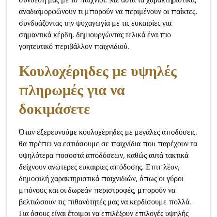
σύνδεσή μας με το παιχνίδι. Με αυτά τα χαρακτηριστικά,
αναδιαμορφώνουν τι μπορούν να περιμένουν οι παίκτες,
συνδυάζοντας την ψυχαγωγία με τις ευκαιρίες για
σημαντικά κέρδη, δημιουργώντας τελικά ένα πιο
γοητευτικό περιβάλλον παιχνιδιού.
Κουλοχέρηδες με υψηλές
πληρωμές για να
δοκιμάσετε
Όταν εξερευνούμε κουλοχέρηδες με μεγάλες αποδόσεις,
θα πρέπει να εστιάσουμε σε παιχνίδια που παρέχουν τα
υψηλότερα ποσοστά αποδόσεων, καθώς αυτά τακτικά
δείχνουν ανώτερες ευκαιρίες απόδοσης. Επιπλέον,
δημοφιλή χαρακτηριστικά παιχνιδιών, όπως οι γύροι
μπόνους και οι δωρεάν περιστροφές, μπορούν να
βελτιώσουν τις πιθανότητές μας να κερδίσουμε πολλά.
Για όσους είναι έτοιμοι να επιλέξουν επιλογές υψηλής