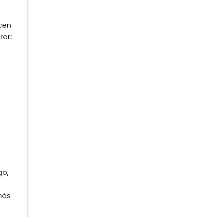
cen
rar:
go,
más