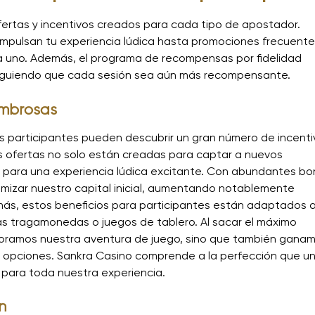
ofertas y incentivos creados para cada tipo de apostador.
mpulsan tu experiencia lúdica hasta promociones frecuent
a uno. Además, el programa de recompensas por fidelidad
siguiendo que cada sesión sea aún más recompensante.
ombrosas
os participantes pueden descubrir un gran número de incenti
s ofertas no solo están creadas para captar a nuevos
s para una experiencia lúdica excitante. Con abundantes b
imizar nuestro capital inicial, aumentando notablemente
más, estos beneficios para participantes están adaptados 
s tragamonedas o juegos de tablero. Al sacar el máximo
joramos nuestra aventura de juego, sino que también gana
s opciones. Sankra Casino comprende a la perfección que u
 para toda nuestra experiencia.
n