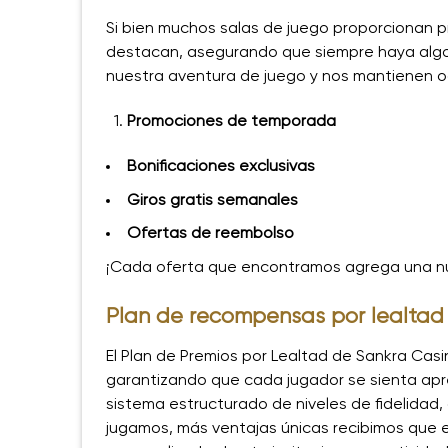
Si bien muchos salas de juego proporcionan 
destacan, asegurando que siempre haya algo 
nuestra aventura de juego y nos mantienen o
Promociones de temporada
Bonificaciones exclusivas
Giros gratis semanales
Ofertas de reembolso
¡Cada oferta que encontramos agrega una nue
Plan de recompensas por lealtad
El Plan de Premios por Lealtad de Sankra Cas
garantizando que cada jugador se sienta apr
sistema estructurado de niveles de fidelida
jugamos, más ventajas únicas recibimos que 