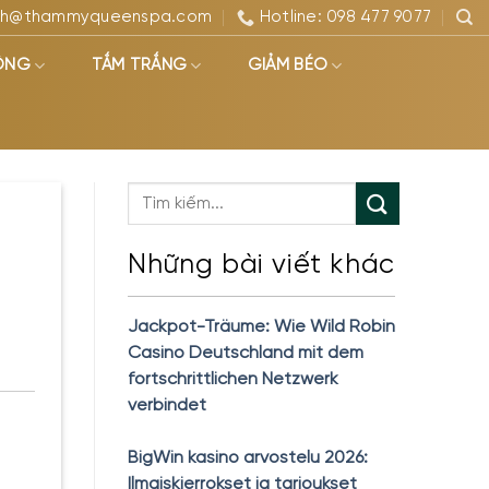
kh@thammyqueenspa.com
Hotline: 098 477 9077
LÔNG
TẮM TRẮNG
GIẢM BÉO
Những bài viết khác
Jackpot-Träume: Wie Wild Robin
Casino Deutschland mit dem
fortschrittlichen Netzwerk
verbindet
BigWin kasino arvostelu 2026:
Ilmaiskierrokset ja tarjoukset