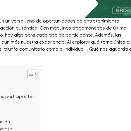
 un universo lleno de oportunidades de entretenimiento
 acción auténtica. Con máquinas tragamonedas de última
to, hay algo para cada tipo de participante. Además, las
 aún más nuestra experiencia. Al explorar qué torna único a
 triunfo comunitario como el individual. ¿Qué nos aguarda 
os participantes.
ación
miento