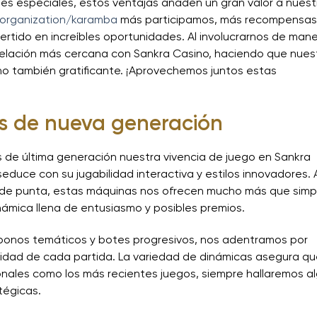
des especiales, estos ventajas añaden un gran valor a nuest
organization/karamba
más participamos, más recompensas
ertido en increíbles oportunidades. Al involucrarnos de man
relación más cercana con Sankra Casino, haciendo que nues
ino también gratificante. ¡Aprovechemos juntos estas
 de nueva generación
de última generación nuestra vivencia de juego en Sankra
duce con su jugabilidad interactiva y estilos innovadores. 
a de punta, estas máquinas nos ofrecen mucho más que simp
inámica llena de entusiasmo y posibles premios.
 bonos temáticos y botes progresivos, nos adentramos por
sidad de cada partida. La variedad de dinámicas asegura qu
onales como los más recientes juegos, siempre hallaremos a
tégicas.