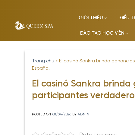
Skip
to
content
GIỚI THIỆU
ĐIỀU T
ĐÀO TẠO HỌC VIÊN
Trang chủ
»
El casinó Sankra brinda ganancias
España.
El casinó Sankra brinda
participantes verdadero
POSTED ON
08/04/2026
BY
ADMIN