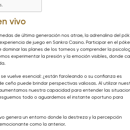
s.
en vivo
nedas de última generación nos atrae, la adrenalina del pók
xperiencia de juego en Sankra Casino. Participar en el póke
de dominar las planes de los torneos y comprender la psicolo
emos experimentar la presión y la emoción visibles, donde c
da.
se vuelve esencial: ¿están faroleando o su confianza es
e ceño puede brindar perspectivas valiosas. Al utilizar nues
, aumentamos nuestra capacidad para entender las situacio
iesguemos todo o aguardemos el instante oportuno para
ivo genera un entorno donde la destreza y la percepción
 emocionante como la anterior.