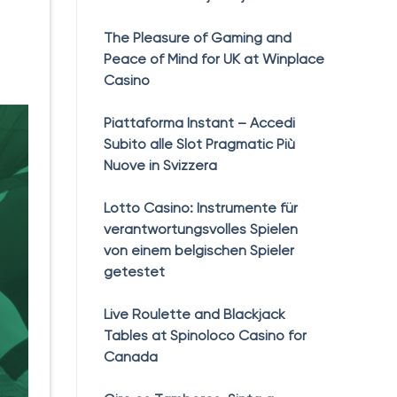
The Pleasure of Gaming and
Peace of Mind for UK at Winplace
Casino
Piattaforma Instant – Accedi
Subito alle Slot Pragmatic Più
Nuove in Svizzera
Lotto Casino: Instrumente für
verantwortungsvolles Spielen
von einem belgischen Spieler
getestet
Live Roulette and Blackjack
Tables at Spinoloco Casino for
Canada