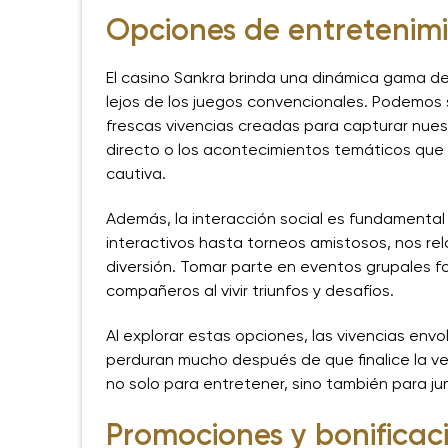
Opciones de entretenimi
El casino Sankra brinda una dinámica gama 
lejos de los juegos convencionales. Podemos
frescas vivencias creadas para capturar nues
directo o los acontecimientos temáticos que 
cautiva.
Además, la interacción social es fundamenta
interactivos hasta torneos amistosos, nos re
diversión. Tomar parte en eventos grupales 
compañeros al vivir triunfos y desafíos.
Al explorar estas opciones, las vivencias en
perduran mucho después de que finalice la v
no solo para entretener, sino también para ju
Promociones y bonificaci