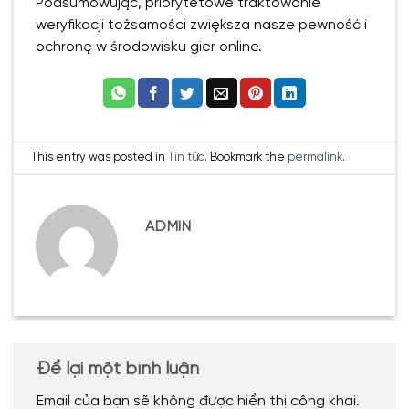
Podsumowując, priorytetowe traktowanie
weryfikacji tożsamości zwiększa nasze pewność i
ochronę w środowisku gier online.
This entry was posted in
Tin tức
. Bookmark the
permalink
.
ADMIN
Để lại một bình luận
Email của bạn sẽ không được hiển thị công khai.