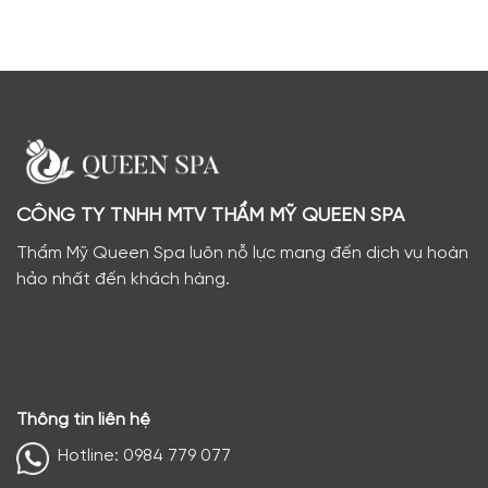
CÔNG TY TNHH MTV THẨM MỸ QUEEN SPA
Thẩm Mỹ Queen Spa luôn nỗ lực mang đến dịch vụ hoàn
hảo nhất đến khách hàng.
Thông tin liên hệ
Hotline: 0984 779 077