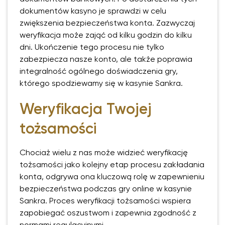
dokumentów kasyno je sprawdzi w celu
zwiększenia bezpieczeństwa konta. Zazwyczaj
weryfikacja może zająć od kilku godzin do kilku
dni. Ukończenie tego procesu nie tylko
zabezpiecza nasze konto, ale także poprawia
integralność ogólnego doświadczenia gry,
którego spodziewamy się w kasynie Sankra.
Weryfikacja Twojej
tożsamości
Chociaż wielu z nas może widzieć weryfikację
tożsamości jako kolejny etap procesu zakładania
konta, odgrywa ona kluczową rolę w zapewnieniu
bezpieczeństwa podczas gry online w kasynie
Sankra. Proces weryfikacji tożsamości wspiera
zapobiegać oszustwom i zapewnia zgodność z