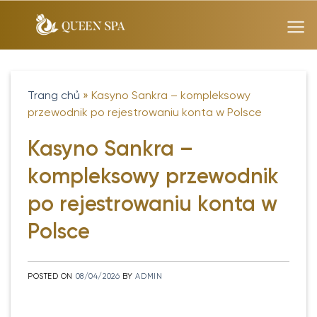
Skip
to
content
Trang chủ
»
Kasyno Sankra – kompleksowy
przewodnik po rejestrowaniu konta w Polsce
Kasyno Sankra –
kompleksowy przewodnik
po rejestrowaniu konta w
Polsce
POSTED ON
08/04/2026
BY
ADMIN