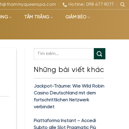
kh@thammyqueenspa.com
Hotline: 098 477 9077
LÔNG
TẮM TRẮNG
GIẢM BÉO
Những bài viết khác
Jackpot-Träume: Wie Wild Robin
Casino Deutschland mit dem
fortschrittlichen Netzwerk
verbindet
Piattaforma Instant – Accedi
Subito alle Slot Pragmatic Più