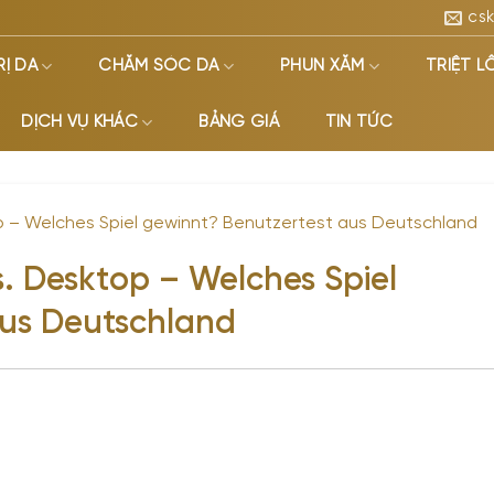
cs
RỊ DA
CHĂM SÓC DA
PHUN XĂM
TRIỆT 
DỊCH VỤ KHÁC
BẢNG GIÁ
TIN TỨC
p – Welches Spiel gewinnt? Benutzertest aus Deutschland
s. Desktop – Welches Spiel
aus Deutschland