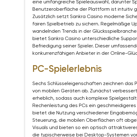
eine umfangreiche Spieleauswahl, darunter Sp
Benutzeroberfläche der Plattform ist intuitiv
Zusätzlich setzt Sankra Casino moderne Sich
fairen Spielbetrieb zu sichern. Regelmäßige U
wandelnden Trends in der Glücksspielbranche
bietet Sankra Casino unterschiedliche Suppor
Befriedigung seiner Spieler. Dieser umfassen
konkurrenzfähigen Anbieter in der Online-Glü
PC-Spielerlebnis
Sechs Schlüsseleigenschaften zeichnen das 
von mobilen Geräten ab. Zunächst verbessert d
erheblich, sodass auch komplexe Spielgestalt
Rechenleistung des PCs ein geschmeidigeres S
bietet die Nutzung verschiedener Eingabemö
Steuerung, die mobilen Oberflächen oft abg
Visuals und bieten so ein optisch attraktiver
die typischerweise bei Desktop-Systemen vorha