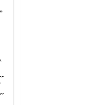
us
h
s.
mit
e
ion