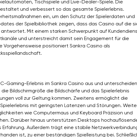
ielautomaten, Tischspiele und Live-Dealer-Spiele. Die
 gestaltet und verbessert so das gesamte Spielerlebnis.
erheitsmaßnahmen ein, um den Schutz der Spielerdaten und
pdates der Spielbibliothek zeigen, dass das Casino auf die s
 antwortet. Mit einem starken Schwerpunkt auf Kundendien
tkanäle und unterstreicht damit sein Engagement für die
de Vorgehensweise positioniert Sankra Casino als
cksspiellandschaft.
PC-Gaming-Erlebnis im Sankra Casino aus und unterscheiden
ie Bildschirmgröße die Bildschärfe und das Spielerlebnis
ungen voll zur Geltung kommen. Zweitens ermöglicht die
pielerlebnis mit geringsten Latenzen und Störungen. Weite
glichkeiten wie Computermaus und Keyboard Präzision und
ehen. Darüber hinaus unterstützen Desktops hochauflösend
es Erfahrung. Außerdem trägt eine stabile Netzwerkverbindun
nden ist, zu einer beständigen Spielleistung bei. Schließlic