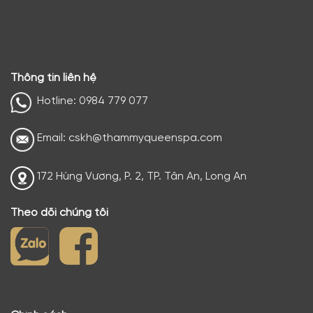
Thông tin liên hệ
Hotline: 0984 779 077
Email: cskh@thammyqueenspa.com
172 Hùng Vương, P. 2, TP. Tân An, Long An
Theo dõi chúng tôi