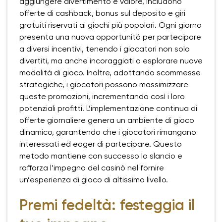
aggiungere divertimento e valore, includono
offerte di cashback, bonus sul deposito e giri
gratuiti riservati ai giochi più popolari. Ogni giorno
presenta una nuova opportunità per partecipare
a diversi incentivi, tenendo i giocatori non solo
divertiti, ma anche incoraggiati a esplorare nuove
modalità di gioco. Inoltre, adottando scommesse
strategiche, i giocatori possono massimizzare
queste promozioni, incrementando così i loro
potenziali profitti. L’implementazione continua di
offerte giornaliere genera un ambiente di gioco
dinamico, garantendo che i giocatori rimangano
interessati ed eager di partecipare. Questo
metodo mantiene con successo lo slancio e
rafforza l’impegno del casinò nel fornire
un’esperienza di gioco di altissimo livello.
Premi fedeltà: festeggia il