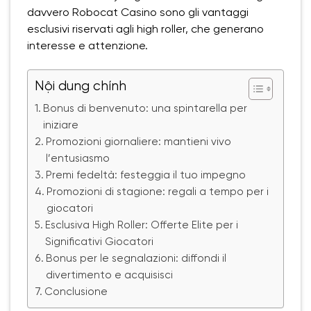
davvero Robocat Casino sono gli vantaggi
esclusivi riservati agli high roller, che generano
interesse e attenzione.
Nội dung chính
Bonus di benvenuto: una spintarella per
iniziare
Promozioni giornaliere: mantieni vivo
l’entusiasmo
Premi fedeltà: festeggia il tuo impegno
Promozioni di stagione: regali a tempo per i
giocatori
Esclusiva High Roller: Offerte Elite per i
Significativi Giocatori
Bonus per le segnalazioni: diffondi il
divertimento e acquisisci
Conclusione