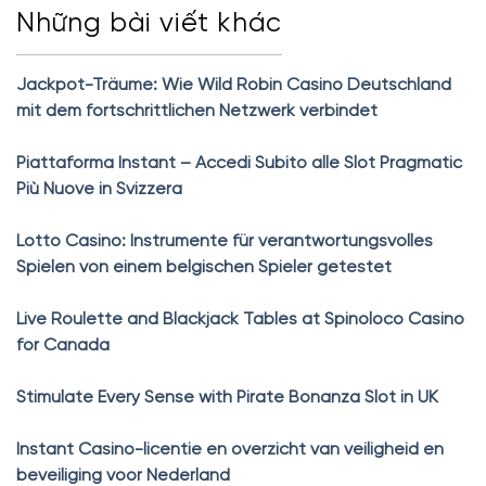
Những bài viết khác
Jackpot-Träume: Wie Wild Robin Casino Deutschland
mit dem fortschrittlichen Netzwerk verbindet
Piattaforma Instant – Accedi Subito alle Slot Pragmatic
Più Nuove in Svizzera
Lotto Casino: Instrumente für verantwortungsvolles
Spielen von einem belgischen Spieler getestet
Live Roulette and Blackjack Tables at Spinoloco Casino
for Canada
Stimulate Every Sense with Pirate Bonanza Slot in UK
Instant Casino-licentie en overzicht van veiligheid en
beveiliging voor Nederland