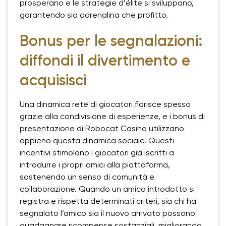
prosperano e le strategie d’élite si sviluppano,
garantendo sia adrenalina che profitto.
Bonus per le segnalazioni:
diffondi il divertimento e
acquisisci
Una dinamica rete di giocatori fiorisce spesso
grazie alla condivisione di esperienze, e i bonus di
presentazione di Robocat Casino utilizzano
appieno questa dinamica sociale. Questi
incentivi stimolano i giocatori già iscritti a
introdurre i propri amici alla piattaforma,
sostenendo un senso di comunità e
collaborazione. Quando un amico introdotto si
registra e rispetta determinati criteri, sia chi ha
segnalato l’amico sia il nuovo arrivato possono
guadagnare ricompense sostanziali, migliorando