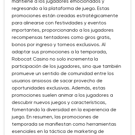
mantiene a los jugadores emocionados y
regresando a la plataforma de juego. Estas
promociones están creadas estratégicamente
para alinearse con festividades y eventos
importantes, proporcionando a los jugadores
recompensas tentadores como giros gratis,
bonos por ingreso y torneos exclusivos. Al
adaptar sus promociones a la temporada,
Robocat Casino no solo incrementa la
participación de los jugadores, sino que también
promueve un sentido de comunidad entre los
usuarios ansiosos de sacar provecho de
oportunidades exclusivas. Además, estas
promociones suelen animar a los jugadores a
descubrir nuevos juegos y características,
fomentando la diversidad en la experiencia de
juego. En resumen, las promociones de
temporada se manifiestan como herramientas
esenciales en la táctica de marketing de