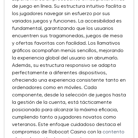
de juego en línea. Su estructura intuitivo facilita a
los jugadores navegar sin esfuerzo por sus
variados juegos y funciones. La accesibilidad es
fundamental, garantizando que los usuarios
encuentren sus tragamonedas, juegos de mesa
y ofertas favoritas con facilidad. Los llamativos
gráficos acompañan menús sencillos, mejorando
la experiencia global del usuario sin abrumarlo.
Además, su estructura responsivo se adapta
perfectamente a diferentes dispositivos,
ofreciendo una experiencia consistente tanto en
ordenadores como en móviles. Cada
componente, desde la selección de juegos hasta
la gestión de la cuenta, está tácticamente
posicionado para alcanzar la máxima eficacia,
cumpliendo tanto a jugadores novatos como
veteranos. Este enfoque cuidadoso destaca el
compromiso de Robocat Casino con la
contento