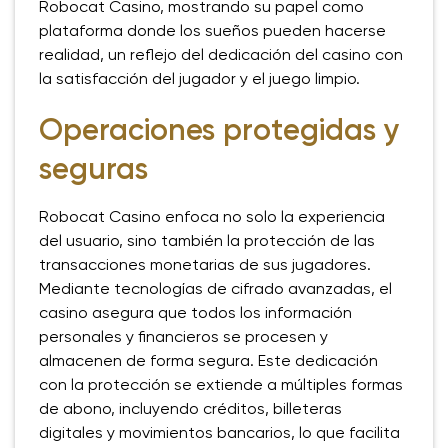
Robocat Casino, mostrando su papel como
plataforma donde los sueños pueden hacerse
realidad, un reflejo del dedicación del casino con
la satisfacción del jugador y el juego limpio.
Operaciones protegidas y
seguras
Robocat Casino enfoca no solo la experiencia
del usuario, sino también la protección de las
transacciones monetarias de sus jugadores.
Mediante tecnologías de cifrado avanzadas, el
casino asegura que todos los información
personales y financieros se procesen y
almacenen de forma segura. Este dedicación
con la protección se extiende a múltiples formas
de abono, incluyendo créditos, billeteras
digitales y movimientos bancarios, lo que facilita