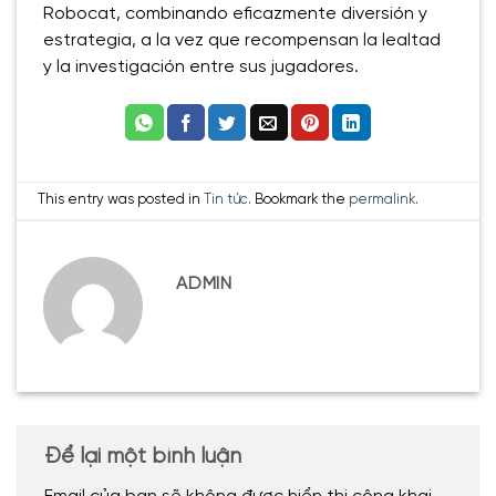
Robocat, combinando eficazmente diversión y
estrategia, a la vez que recompensan la lealtad
y la investigación entre sus jugadores.
This entry was posted in
Tin tức
. Bookmark the
permalink
.
ADMIN
Để lại một bình luận