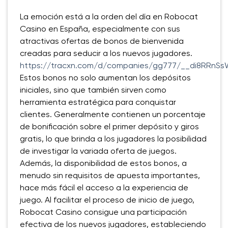
La emoción está a la orden del día en Robocat
Casino en España, especialmente con sus
atractivas ofertas de bonos de bienvenida
creadas para seducir a los nuevos jugadores.
https://tracxn.com/d/companies/gg777/__di8RRnS
Estos bonos no solo aumentan los depósitos
iniciales, sino que también sirven como
herramienta estratégica para conquistar
clientes. Generalmente contienen un porcentaje
de bonificación sobre el primer depósito y giros
gratis, lo que brinda a los jugadores la posibilidad
de investigar la variada oferta de juegos.
Además, la disponibilidad de estos bonos, a
menudo sin requisitos de apuesta importantes,
hace más fácil el acceso a la experiencia de
juego. Al facilitar el proceso de inicio de juego,
Robocat Casino consigue una participación
efectiva de los nuevos jugadores, estableciendo