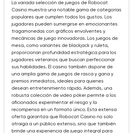
La variada selección de juegos de Robocat
Casino muestra una notable gama de categorías
populares que cumplen todos los gustos. Los
jugadores pueden sumergirse en emocionantes
tragamonedas con gráficos envolventes y
mecánicas de juego innovadoras. Los juegos de
mesa, como variantes de blackjack y ruleta,
proporcionan profundidad estratégica para los
jugadores veteranos que buscan perfeccionar
sus habilidades. El casino también dispone de
una amplia gama de juegos de rasca y gana y
premios inmediatos, ideales para quienes
desean entretenimiento rápido. Además, una
robusta colección de video póker permite a los
aficionados experimentar el riesgo y la
recompensa en un formato único. Esta extensa
oferta garantiza que Robocat Casino no solo
atraiga a un público extenso, sino que también
brinde una experiencia de juego integral para