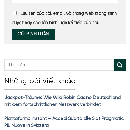
Lưu tên của tôi, email, và trang web trong trình
duyệt này cho lần bình luận kế tiếp của tôi.
Những bài viết khác
Jackpot-Träume: Wie Wild Robin Casino Deutschland
mit dem fortschrittlichen Netzwerk verbindet
Piattaforma Instant – Accedi Subito alle Slot Pragmatic
Più Nuove in Svizzera