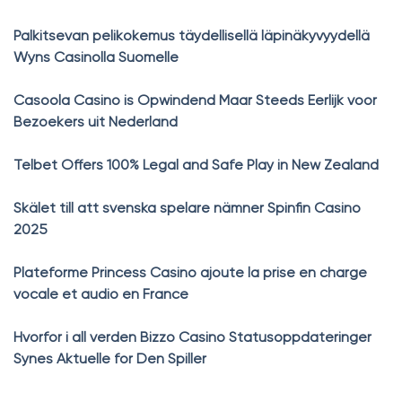
Palkitsevan pelikokemus täydellisellä läpinäkyvyydellä
Wyns Casinolla Suomelle
Casoola Casino is Opwindend Maar Steeds Eerlijk voor
Bezoekers uit Nederland
Telbet Offers 100% Legal and Safe Play in New Zealand
Skälet till att svenska spelare nämner Spinfin Casino
2025
Plateforme Princess Casino ajoute la prise en charge
vocale et audio en France
Hvorfor i all verden Bizzo Casino Statusoppdateringer
Synes Aktuelle for Den Spiller