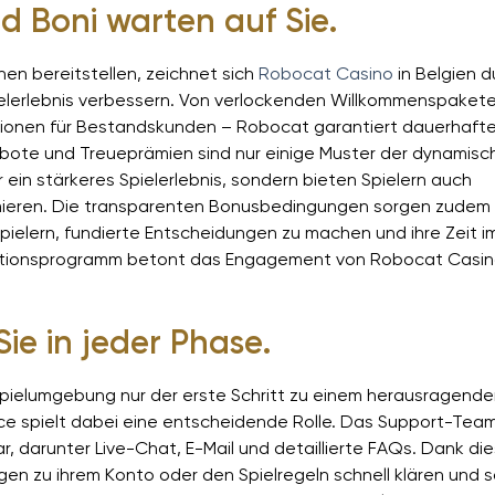
 Boni warten auf Sie.
en bereitstellen, zeichnet sich
Robocat Casino
in Belgien d
pielerlebnis verbessern. Von verlockenden Willkommenspaket
tionen für Bestandskunden – Robocat garantiert dauerhaft
te und Treueprämien sind nur einige Muster der dynamisc
 ein stärkeres Spielerlebnis, sondern bieten Spielern auch
ximieren. Die transparenten Bonusbedingungen sorgen zudem 
pielern, fundierte Entscheidungen zu machen und ihre Zeit i
ktionsprogramm betont das Engagement von Robocat Casi
Sie in jeder Phase.
Spielumgebung nur der erste Schritt zu einem herausragend
vice spielt dabei eine entscheidende Rolle. Das Support-Team
r, darunter Live-Chat, E-Mail und detaillierte FAQs. Dank die
en zu ihrem Konto oder den Spielregeln schnell klären und so