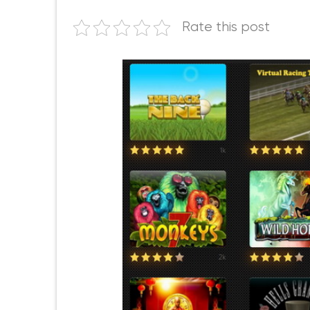
Rate this post