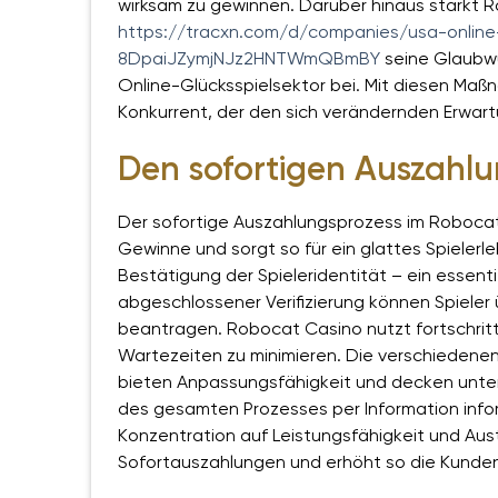
wirksam zu gewinnen. Darüber hinaus stärkt R
https://tracxn.com/d/companies/usa-onlin
8DpaiJZymjNJz2HNTWmQBmBY
seine Glaubwü
Online-Glücksspielsektor bei. Mit diesen Maß
Konkurrent, der den sich verändernden Erwart
Den sofortigen Auszahlu
Der sofortige Auszahlungsprozess im Robocat C
Gewinne und sorgt so für ein glattes Spielerl
Bestätigung der Spieleridentität – ein essenti
abgeschlossener Verifizierung können Spieler
beantragen. Robocat Casino nutzt fortschritt
Wartezeiten zu minimieren. Die verschiedene
bieten Anpassungsfähigkeit und decken unters
des gesamten Prozesses per Information infor
Konzentration auf Leistungsfähigkeit und Aus
Sofortauszahlungen und erhöht so die Kunden