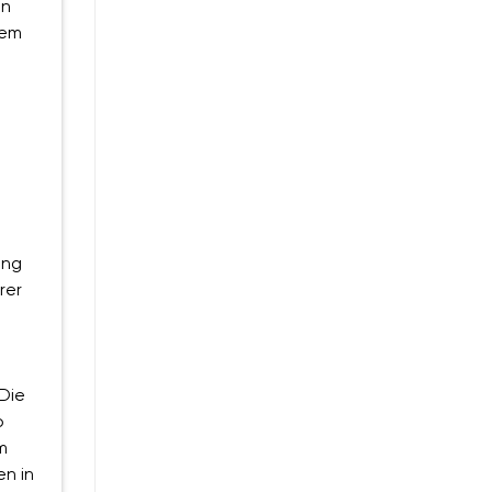
en
dem
ung
rer
 Die
o
m
en in