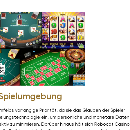
 Spielumgebung
felds vorrangige Priorität, da sie das Glauben der Spieler
elungstechnologie ein, um persönliche und monetäre Daten
ktiv zu minimieren. Darüber hinaus hält sich Robocat Casino