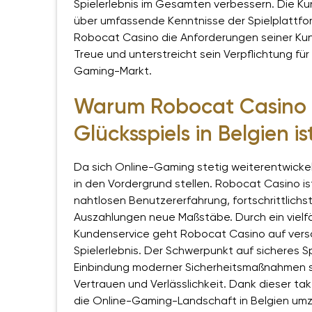
Spielerlebnis im Gesamten verbessern. Die Ku
über umfassende Kenntnisse der Spielplattform
Robocat Casino die Anforderungen seiner Kunde
Treue und unterstreicht sein Verpflichtung f
Gaming-Markt.
Warum Robocat Casino d
Glücksspiels in Belgien is
Da sich Online-Gaming stetig weiterentwickel
in den Vordergrund stellen. Robocat Casino ist
nahtlosen Benutzererfahrung, fortschrittlich
Auszahlungen neue Maßstäbe. Durch ein vielfä
Kundenservice geht Robocat Casino auf versc
Spielerlebnis. Der Schwerpunkt auf sicheres S
Einbindung moderner Sicherheitsmaßnahmen sic
Vertrauen und Verlässlichkeit. Dank dieser tak
die Online-Gaming-Landschaft in Belgien umzu