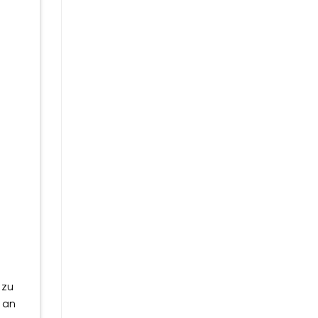
 zu
 an