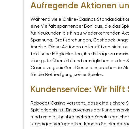
Aufregende Aktionen und
Während viele Online-Casinos Standardaktion
eine Vielfalt spannender Boni aus, die das S
für Neukunden bis hin zu wiederkehrenden Ak
Spannung. Gratisdrehungen, Cashback-Angebo
Anreize. Diese Aktionen unterstützen nicht nur
taktische Möglichkeiten, ihre Erträge zu ma
eine gute Übersicht und ermöglichen es den S
Casino zu genießen. Dieses ansprechende A
für die Befriedigung seiner Spieler.
Kundenservice: Wir hilft 
Robocat Casino versteht, dass eine sichere 
Spielerlebnis ist. Ein zuverlässiger Kundenser
rund um die Uhr über mehrere Kanäle erreichba
ständigen Verfügbarkeit können Spieler Anfrag