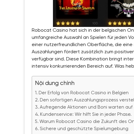
Robocat Casino hat sich in der belgischen On
umfangreiche Auswahl an Spielen für jeden Vo
einer nutzerfreundlichen Oberfläche, die eine
Auszahlungen fördert zusätzlich zum positiven 
verfügbar sind. Diese Kombination bringt in
intensiv konkurrierenden Bereich auf. Was he
Nội dung chính
Der Erfolg von Robocat Casino in Belgien
Den sofortigen Auszahlungsprozess verst
Aufregende Aktionen und Boni warten auf 
Kundenservice: Wir hilft Sie in jeder Phase.
Warum Robocat Casino die Zukunft des Onlin
Sichere und geschützte Spielumgebung