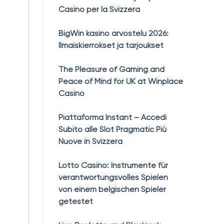
Casino per la Svizzera
BigWin kasino arvostelu 2026:
Ilmaiskierrokset ja tarjoukset
The Pleasure of Gaming and
Peace of Mind for UK at Winplace
Casino
Piattaforma Instant – Accedi
Subito alle Slot Pragmatic Più
Nuove in Svizzera
Lotto Casino: Instrumente für
verantwortungsvolles Spielen
von einem belgischen Spieler
getestet