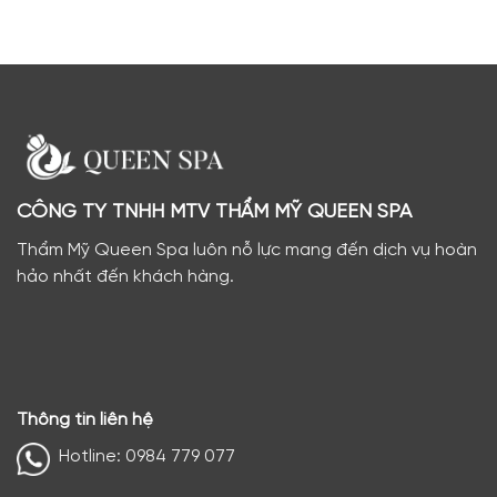
CÔNG TY TNHH MTV THẨM MỸ QUEEN SPA
Thẩm Mỹ Queen Spa luôn nỗ lực mang đến dịch vụ hoàn
hảo nhất đến khách hàng.
Thông tin liên hệ
Hotline: 0984 779 077