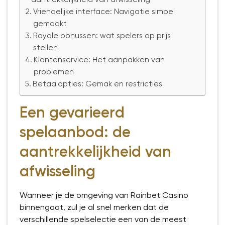
Vriendelijke interface: Navigatie simpel
gemaakt
Royale bonussen: wat spelers op prijs
stellen
Klantenservice: Het aanpakken van
problemen
Betaalopties: Gemak en restricties
Een gevarieerd
spelaanbod: de
aantrekkelijkheid van
afwisseling
Wanneer je de omgeving van Rainbet Casino
binnengaat, zul je al snel merken dat de
verschillende spelselectie een van de meest