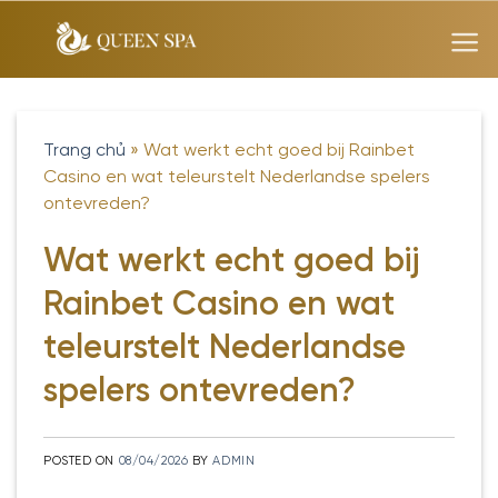
Skip
to
content
Trang chủ
»
Wat werkt echt goed bij Rainbet
Casino en wat teleurstelt Nederlandse spelers
ontevreden?
Wat werkt echt goed bij
Rainbet Casino en wat
teleurstelt Nederlandse
spelers ontevreden?
POSTED ON
08/04/2026
BY
ADMIN