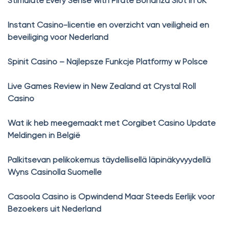
Stimulate Every Sense with Pirate Bonanza Slot in UK
Instant Casino-licentie en overzicht van veiligheid en
beveiliging voor Nederland
Spinit Casino – Najlepsze Funkcje Platformy w Polsce
Live Games Review in New Zealand at Crystal Roll
Casino
Wat ik heb meegemaakt met Corgibet Casino Update
Meldingen in België
Palkitsevan pelikokemus täydellisellä läpinäkyvyydellä
Wyns Casinolla Suomelle
Casoola Casino is Opwindend Maar Steeds Eerlijk voor
Bezoekers uit Nederland