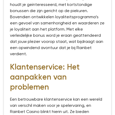
houdt je geïnteresseerd, met kortstondige
bonussen die zijn gericht op de piekuren.
Bovendien ontwikkelen loyaliteitsprogramma’s
een gevoel van samenhorigheid en waarderen ze
je loyaliteit aan het platform. Met elke
verleidelijke bonus word je eraan geattendeerd
dat jouw plezier voorop staat, wat bijdraagt aan
een opwindend avontuur dat je bij Rainbet
verdient.
Klantenservice: Het
aanpakken van
problemen
Een betrouwbare klantenservice kan een wereld
van verschil maken voor je spelervaring, en
Rainbet Casino blinkt hierin uit. Ze bieden