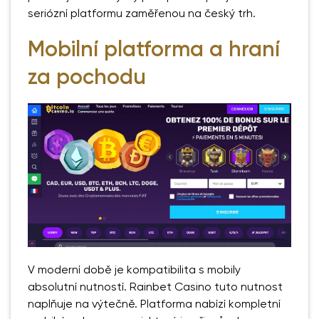
seriózní platformu zaměřenou na český trh.
Mobilní platforma a hraní
za pochodu
V moderní době je kompatibilita s mobily
absolutní nutností. Rainbet Casino tuto nutnost
naplňuje na výtečně. Platforma nabízí kompletní