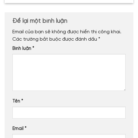
Để lại một bình luận
Email của bạn sẽ không được hiển thị công khai.
Các trường bắt buộc được đánh dấu
*
Bình luận
*
Tên
*
Email
*