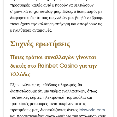
προσφορές, καθώς αυτά μπορούν να βελτιώσουν
σημαντικά το gameplay μας. Τέλος, ο δοκιμασμός με
διαφορετικούς τύπους παιχνιδιών μας βοηθά να βρούμε
ποιοι έχουν την καλύτερη απήχηση και αποφέρουν τις
μεγαλύτερες ανταμοιβές.
Συχνές ερωτήσεις
Ποιες τρόποι συναλλαγών γίνονται
δεκτές στο Rainbet Casino για την
Ελλάδα;
Εξερευνώντας τις μεθόδους πληρωμής, θα
διαπιστώσουμε ότι μια γκάμα εναλλακτικών, όπως
πιστωτικές κάρτες, ηλεκτρονικά πορτοφόλια και
τραπεζικές μεταφορές, ανταποκρίνονται στις
προτιμήσεις μας, διασφαλίζοντας άνετες
ibisworld.com
και προστατευμένες συναλλαγές για την απόλαυση κάθε