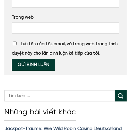
Trang web
Lưu tên của tôi, email, và trang web trong trình
duyệt này cho lần bình luận kế tiếp của tôi.
Những bài viết khác
Jackpot-Träume: Wie Wild Robin Casino Deutschland