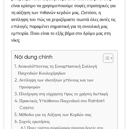
είναι κρίσιμο να χρησιμοποιούμε σοφές στρατηγικές για
τη αύξηση των πιθανών κερδών μας. Ωστόσο, η
αντίληψη του πώς να χειριζόμαστε σωστά όλες αυτές τις
επιλογές παραμένει σημαντική για τη συνολική μας
εμπειρία. Ποιο είναι το εξής βήμα στο δρόμο μας στη
νίκη;
Nội dung chính
Ανακαλύπτοντας τη Συναρπαστική Συλλογή
Παιχνιδιών Κουλοχέρηδων
Αντίληψη των ιδιοτήτων μπόνους και των
προσφορών
Πλοήγηση στη εύχρηστη προς το χρήστη διεπαφή
Πρακτικές Υπεύθυνου Παιχνιδιού στο Rainbet
Casino
Μέθοδοι για τη Αύξηση των Κερδών σας
Συχνές ερωτήσεις
Ποιες τρόποι συναλλαγών γίνονται δεκτές στο