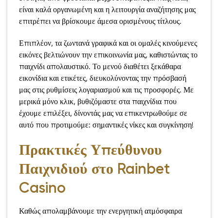
είναι καλά οργανωμένη και η λειτουργία αναζήτησης μας
επιτρέπει να βρίσκουμε άμεσα ορισμένους τίτλους.
Επιπλέον, τα ζωντανά γραφικά και οι ομαλές κινούμενες
εικόνες βελτιώνουν την επικοινωνία μας, καθιστώντας το
παιχνίδι απολαυστικό. Το μενού διαθέτει ξεκάθαρα
εικονίδια και ετικέτες, διευκολύνοντας την πρόσβασή
μας στις ρυθμίσεις λογαριασμού και τις προσφορές. Με
μερικά μόνο κλικ, βυθιζόμαστε στα παιχνίδια που
έχουμε επιλέξει, δίνοντάς μας να επικεντρωθούμε σε
αυτό που προτιμούμε: σημαντικές νίκες και συγκίνηση!
Πρακτικές Υπεύθυνου
Παιχνιδιού στο Rainbet
Casino
Καθώς απολαμβάνουμε την ενεργητική ατμόσφαιρα