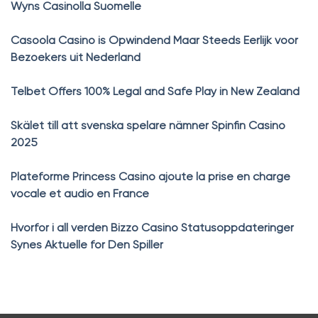
Wyns Casinolla Suomelle
Casoola Casino is Opwindend Maar Steeds Eerlijk voor
Bezoekers uit Nederland
Telbet Offers 100% Legal and Safe Play in New Zealand
Skälet till att svenska spelare nämner Spinfin Casino
2025
Plateforme Princess Casino ajoute la prise en charge
vocale et audio en France
Hvorfor i all verden Bizzo Casino Statusoppdateringer
Synes Aktuelle for Den Spiller