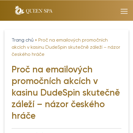
Skip
to
content
Trang chủ
»
Proč na emailových promočních
akcích v kasinu DudeSpin skutečně záleží – názor
českého hráče
Proč na emailových
promočních akcích v
kasinu DudeSpin skutečně
záleží – názor českého
hráče