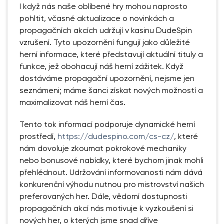
I když nás naše oblíbené hry mohou naprosto
pohltit, včasné aktualizace o novinkách a
propagačních akcích udržují v kasinu DudeSpin
vzrušení. Tyto upozornění fungují jako důležité
herní informace, které představují aktuální tituly a
funkce, jež obohacují náš herní zážitek. Když
dostáváme propagační upozornění, nejsme jen
seznámeni; máme šanci získat nových možností a
maximalizovat náš herní čas.
Tento tok informací podporuje dynamické herní
prostředí,
https://dudespino.com/cs-cz/
, které
nám dovoluje zkoumat pokrokové mechaniky
nebo bonusové nabídky, které bychom jinak mohli
přehlédnout. Udržování informovanosti nám dává
konkurenční výhodu nutnou pro mistrovství našich
preferovaných her. Dále, vědomí dostupnosti
propagačních akcí nás motivuje k vyzkoušení si
nových her, o kterých jsme snad dříve