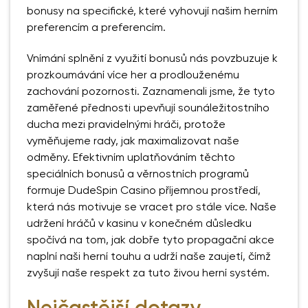
bonusy na specifické, které vyhovují našim herním
preferencím a preferencím.
Vnímání splnění z využití bonusů nás povzbuzuje k
prozkoumávání více her a prodlouženému
zachování pozornosti. Zaznamenali jsme, že tyto
zaměřené přednosti upevňují sounáležitostního
ducha mezi pravidelnými hráči, protože
vyměňujeme rady, jak maximalizovat naše
odměny. Efektivním uplatňováním těchto
speciálních bonusů a věrnostních programů
formuje DudeSpin Casino příjemnou prostředí,
která nás motivuje se vracet pro stále více. Naše
udržení hráčů v kasinu v konečném důsledku
spočívá na tom, jak dobře tyto propagační akce
naplní naši herní touhu a udrží naše zaujetí, čímž
zvyšují naše respekt za tuto živou herní systém.