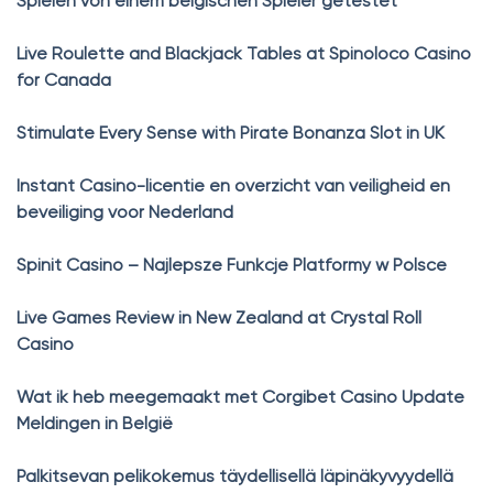
Spielen von einem belgischen Spieler getestet
Live Roulette and Blackjack Tables at Spinoloco Casino
for Canada
Stimulate Every Sense with Pirate Bonanza Slot in UK
Instant Casino-licentie en overzicht van veiligheid en
beveiliging voor Nederland
Spinit Casino – Najlepsze Funkcje Platformy w Polsce
Live Games Review in New Zealand at Crystal Roll
Casino
Wat ik heb meegemaakt met Corgibet Casino Update
Meldingen in België
Palkitsevan pelikokemus täydellisellä läpinäkyvyydellä