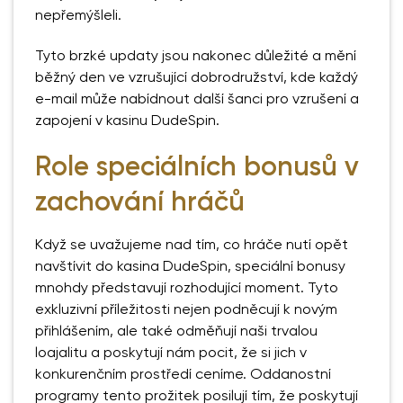
nepřemýšleli.
Tyto brzké updaty jsou nakonec důležité a mění
běžný den ve vzrušující dobrodružství, kde každý
e-mail může nabídnout další šanci pro vzrušení a
zapojení v kasinu DudeSpin.
Role speciálních bonusů v
zachování hráčů
Když se uvažujeme nad tím, co hráče nutí opět
navštívit do kasina DudeSpin, speciální bonusy
mnohdy představují rozhodující moment. Tyto
exkluzivní příležitosti nejen podněcují k novým
přihlášením, ale také odměňují naši trvalou
loajalitu a poskytují nám pocit, že si jich v
konkurenčním prostředí ceníme. Oddanostní
programy tento prožitek posilují tím, že poskytují