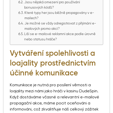
Jsou nějaká omezení pro používání
bonusových kódů?
Které typy her jsou běžně propagovány v e-
mailech?
Je možné se vždy odregistrovat z přijímání e-
mailových promo akcí?
Liší se e-mailové reklamní akce podle úrovně
nebo statusu hráče?
Vytváření spolehlivosti a
loajality prostřednictvím
účinné komunikace
Komunikace je nutná pro posílení věrnosti a
loajality mezi námi jako hráči v kasinu DudeSpin.
Když dostáváme včasné a relevantní e-mailové
propagační akce, máme pocit oceňováni a
informováni, což zkvalitňuje náš celkový zážitek