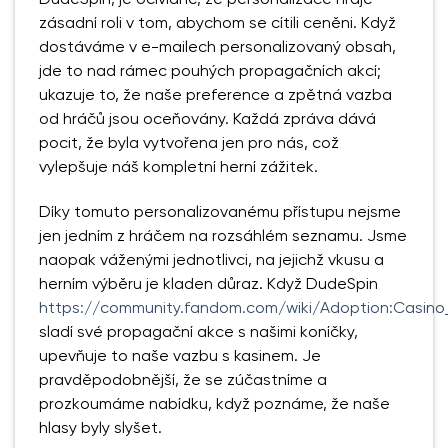
zásadní roli v tom, abychom se cítili ceněni. Když
dostáváme v e-mailech personalizovaný obsah,
jde to nad rámec pouhých propagačních akcí;
ukazuje to, že naše preference a zpětná vazba
od hráčů jsou oceňovány. Každá zpráva dává
pocit, že byla vytvořena jen pro nás, což
vylepšuje náš kompletní herní zážitek.
Díky tomuto personalizovanému přístupu nejsme
jen jedním z hráčem na rozsáhlém seznamu. Jsme
naopak váženými jednotlivci, na jejichž vkusu a
herním výběru je kladen důraz. Když DudeSpin
https://community.fandom.com/wiki/Adoption:Casino
sladí své propagační akce s našimi koníčky,
upevňuje to naše vazbu s kasinem. Je
pravděpodobnější, že se zúčastníme a
prozkoumáme nabídku, když poznáme, že naše
hlasy byly slyšet.