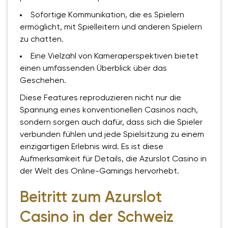
Sofortige Kommunikation, die es Spielern
ermöglicht, mit Spielleitern und anderen Spielern
zu chatten.
Eine Vielzahl von Kameraperspektiven bietet
einen umfassenden Überblick über das
Geschehen.
Diese Features reproduzieren nicht nur die
Spannung eines konventionellen Casinos nach,
sondern sorgen auch dafür, dass sich die Spieler
verbunden fühlen und jede Spielsitzung zu einem
einzigartigen Erlebnis wird. Es ist diese
Aufmerksamkeit für Details, die Azurslot Casino in
der Welt des Online-Gamings hervorhebt.
Beitritt zum Azurslot
Casino in der Schweiz