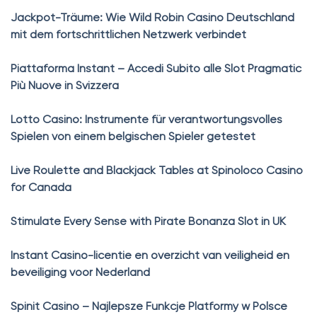
Jackpot-Träume: Wie Wild Robin Casino Deutschland
mit dem fortschrittlichen Netzwerk verbindet
Piattaforma Instant – Accedi Subito alle Slot Pragmatic
Più Nuove in Svizzera
Lotto Casino: Instrumente für verantwortungsvolles
Spielen von einem belgischen Spieler getestet
Live Roulette and Blackjack Tables at Spinoloco Casino
for Canada
Stimulate Every Sense with Pirate Bonanza Slot in UK
Instant Casino-licentie en overzicht van veiligheid en
beveiliging voor Nederland
Spinit Casino – Najlepsze Funkcje Platformy w Polsce