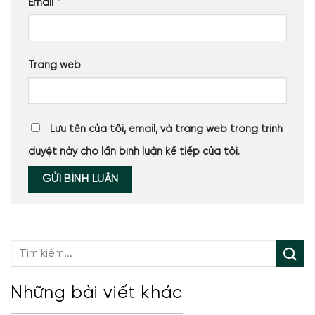
Email
*
Trang web
Lưu tên của tôi, email, và trang web trong trình
duyệt này cho lần bình luận kế tiếp của tôi.
Những bài viết khác