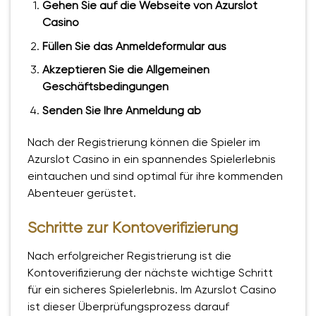
Gehen Sie auf die Webseite von Azurslot
Casino
Füllen Sie das Anmeldeformular aus
Akzeptieren Sie die Allgemeinen
Geschäftsbedingungen
Senden Sie Ihre Anmeldung ab
Nach der Registrierung können die Spieler im
Azurslot Casino in ein spannendes Spielerlebnis
eintauchen und sind optimal für ihre kommenden
Abenteuer gerüstet.
Schritte zur Kontoverifizierung
Nach erfolgreicher Registrierung ist die
Kontoverifizierung der nächste wichtige Schritt
für ein sicheres Spielerlebnis. Im Azurslot Casino
ist dieser Überprüfungsprozess darauf