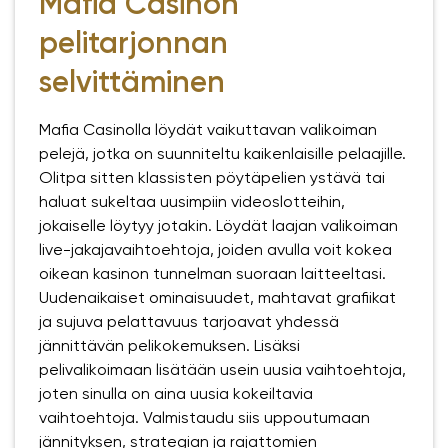
Mafia Casinon
pelitarjonnan
selvittäminen
Mafia Casinolla löydät vaikuttavan valikoiman
pelejä, jotka on suunniteltu kaikenlaisille pelaajille.
Olitpa sitten klassisten pöytäpelien ystävä tai
haluat sukeltaa uusimpiin videoslotteihin,
jokaiselle löytyy jotakin. Löydät laajan valikoiman
live-jakajavaihtoehtoja, joiden avulla voit kokea
oikean kasinon tunnelman suoraan laitteeltasi.
Uudenaikaiset ominaisuudet, mahtavat grafiikat
ja sujuva pelattavuus tarjoavat yhdessä
jännittävän pelikokemuksen. Lisäksi
pelivalikoimaan lisätään usein uusia vaihtoehtoja,
joten sinulla on aina uusia kokeiltavia
vaihtoehtoja. Valmistaudu siis uppoutumaan
jännityksen, strategian ja rajattomien