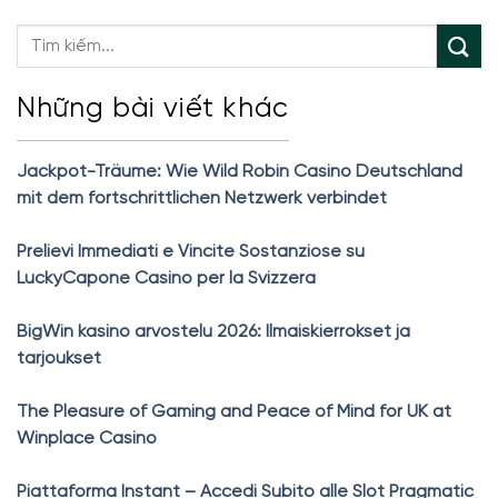
Những bài viết khác
Jackpot-Träume: Wie Wild Robin Casino Deutschland
mit dem fortschrittlichen Netzwerk verbindet
Prelievi Immediati e Vincite Sostanziose su
LuckyCapone Casino per la Svizzera
BigWin kasino arvostelu 2026: Ilmaiskierrokset ja
tarjoukset
The Pleasure of Gaming and Peace of Mind for UK at
Winplace Casino
Piattaforma Instant – Accedi Subito alle Slot Pragmatic