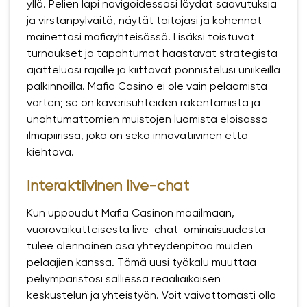
yllä. Pelien läpi navigoidessasi löydät saavutuksia
ja virstanpylväitä, näytät taitojasi ja kohennat
mainettasi mafiayhteisössä. Lisäksi toistuvat
turnaukset ja tapahtumat haastavat strategista
ajatteluasi rajalle ja kiittävät ponnistelusi uniikeilla
palkinnoilla. Mafia Casino ei ole vain pelaamista
varten; se on kaverisuhteiden rakentamista ja
unohtumattomien muistojen luomista eloisassa
ilmapiirissä, joka on sekä innovatiivinen että
kiehtova.
Interaktiivinen live-chat
Kun uppoudut Mafia Casinon maailmaan,
vuorovaikutteisesta live-chat-ominaisuudesta
tulee olennainen osa yhteydenpitoa muiden
pelaajien kanssa. Tämä uusi työkalu muuttaa
peliympäristösi salliessa reaaliaikaisen
keskustelun ja yhteistyön. Voit vaivattomasti olla