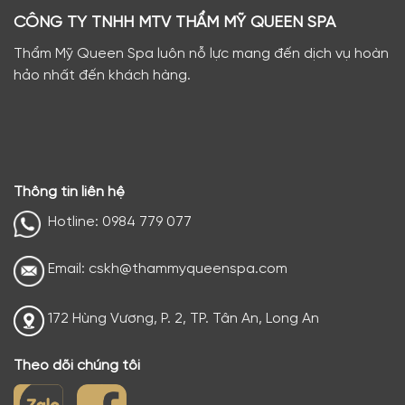
CÔNG TY TNHH MTV THẨM MỸ QUEEN SPA
Thẩm Mỹ Queen Spa luôn nỗ lực mang đến dịch vụ hoàn
hảo nhất đến khách hàng.
Thông tin liên hệ
Hotline: 0984 779 077
Email: cskh@thammyqueenspa.com
172 Hùng Vương, P. 2, TP. Tân An, Long An
Theo dõi chúng tôi