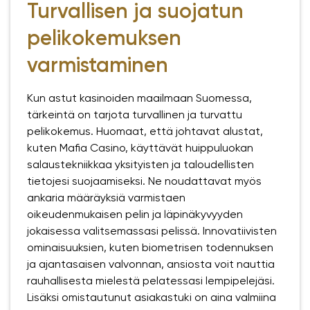
Turvallisen ja suojatun
pelikokemuksen
varmistaminen
Kun astut kasinoiden maailmaan Suomessa,
tärkeintä on tarjota turvallinen ja turvattu
pelikokemus. Huomaat, että johtavat alustat,
kuten Mafia Casino, käyttävät huippuluokan
salaustekniikkaa yksityisten ja taloudellisten
tietojesi suojaamiseksi. Ne noudattavat myös
ankaria määräyksiä varmistaen
oikeudenmukaisen pelin ja läpinäkyvyyden
jokaisessa valitsemassasi pelissä. Innovatiivisten
ominaisuuksien, kuten biometrisen todennuksen
ja ajantasaisen valvonnan, ansiosta voit nauttia
rauhallisesta mielestä pelatessasi lempipelejäsi.
Lisäksi omistautunut asiakastuki on aina valmiina