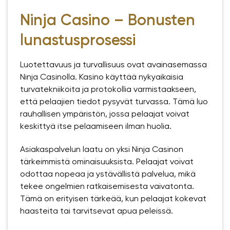
Ninja Casino – Bonusten
lunastusprosessi
Luotettavuus ja turvallisuus ovat avainasemassa
Ninja Casinolla. Kasino käyttää nykyaikaisia
turvatekniikoita ja protokollia varmistaakseen,
että pelaajien tiedot pysyvät turvassa. Tämä luo
rauhallisen ympäristön, jossa pelaajat voivat
keskittyä itse pelaamiseen ilman huolia.
Asiakaspalvelun laatu on yksi Ninja Casinon
tärkeimmistä ominaisuuksista. Pelaajat voivat
odottaa nopeaa ja ystävällistä palvelua, mikä
tekee ongelmien ratkaisemisesta vaivatonta.
Tämä on erityisen tärkeää, kun pelaajat kokevat
haasteita tai tarvitsevat apua peleissä.