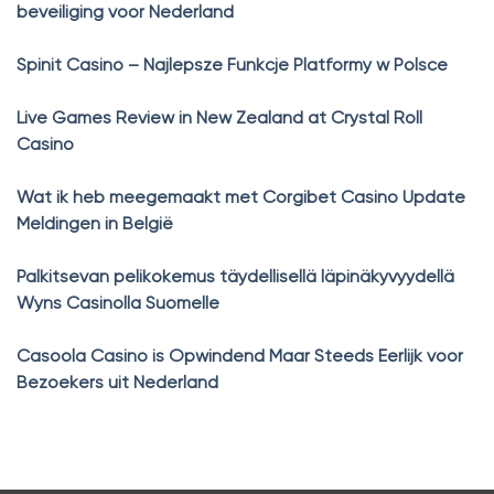
beveiliging voor Nederland
Spinit Casino – Najlepsze Funkcje Platformy w Polsce
Live Games Review in New Zealand at Crystal Roll
Casino
Wat ik heb meegemaakt met Corgibet Casino Update
Meldingen in België
Palkitsevan pelikokemus täydellisellä läpinäkyvyydellä
Wyns Casinolla Suomelle
Casoola Casino is Opwindend Maar Steeds Eerlijk voor
Bezoekers uit Nederland