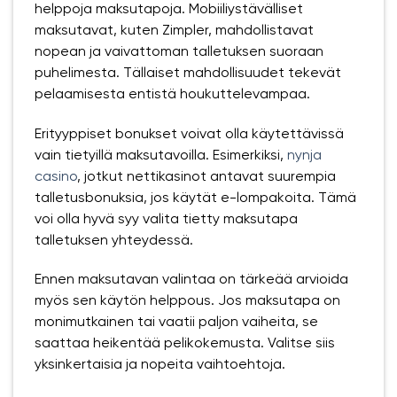
helppoja maksutapoja. Mobiiliystävälliset
maksutavat, kuten Zimpler, mahdollistavat
nopean ja vaivattoman talletuksen suoraan
puhelimesta. Tällaiset mahdollisuudet tekevät
pelaamisesta entistä houkuttelevampaa.
Erityyppiset bonukset voivat olla käytettävissä
vain tietyillä maksutavoilla. Esimerkiksi,
nynja
casino
, jotkut nettikasinot antavat suurempia
talletusbonuksia, jos käytät e-lompakoita. Tämä
voi olla hyvä syy valita tietty maksutapa
talletuksen yhteydessä.
Ennen maksutavan valintaa on tärkeää arvioida
myös sen käytön helppous. Jos maksutapa on
monimutkainen tai vaatii paljon vaiheita, se
saattaa heikentää pelikokemusta. Valitse siis
yksinkertaisia ja nopeita vaihtoehtoja.