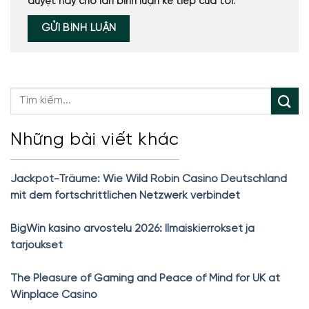
duyệt này cho lần bình luận kế tiếp của tôi.
Những bài viết khác
Jackpot-Träume: Wie Wild Robin Casino Deutschland
mit dem fortschrittlichen Netzwerk verbindet
BigWin kasino arvostelu 2026: Ilmaiskierrokset ja
tarjoukset
The Pleasure of Gaming and Peace of Mind for UK at
Winplace Casino