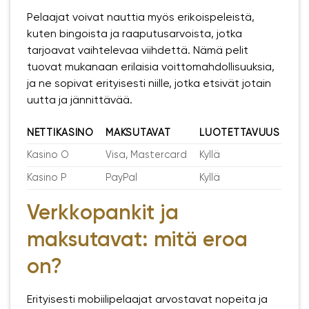
Pelaajat voivat nauttia myös erikoispeleistä,
kuten bingoista ja raaputusarvoista, jotka
tarjoavat vaihtelevaa viihdettä. Nämä pelit
tuovat mukanaan erilaisia voittomahdollisuuksia,
ja ne sopivat erityisesti niille, jotka etsivät jotain
uutta ja jännittävää.
NETTIKASINO
MAKSUTAVAT
LUOTETTAVUUS
Kasino O
Visa, Mastercard
Kyllä
Kasino P
PayPal
Kyllä
Verkkopankit ja
maksutavat: mitä eroa
on?
Erityisesti mobiilipelaajat arvostavat nopeita ja