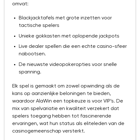
omvat:
Blackjacktafels met grote inzetten voor
tactische spelers
Unieke gokkasten met oplopende jackpots
Live dealer spellen die een echte casino-sfeer
nabootsen.
De nieuwste videopokeropties voor snelle
spanning.
Elk spel is gemaakt om zowel opwinding als de
kans op aanzienlijke beloningen te bieden,
waardoor AlaWin een topkeuze is voor VIP’s. De
mix van spelvariatie en kwaliteit verzekert dat
spelers toegang hebben tot fascinerende
ervaringen, wat hun status als eliteleden van de
casinogemeenschap versterkt.