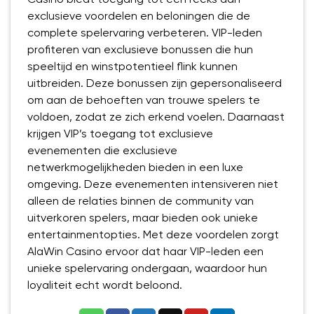
exclusieve voordelen en beloningen die de
complete spelervaring verbeteren. VIP-leden
profiteren van exclusieve bonussen die hun
speeltijd en winstpotentieel flink kunnen
uitbreiden. Deze bonussen zijn gepersonaliseerd
om aan de behoeften van trouwe spelers te
voldoen, zodat ze zich erkend voelen. Daarnaast
krijgen VIP’s toegang tot exclusieve
evenementen die exclusieve
netwerkmogelijkheden bieden in een luxe
omgeving. Deze evenementen intensiveren niet
alleen de relaties binnen de community van
uitverkoren spelers, maar bieden ook unieke
entertainmentopties. Met deze voordelen zorgt
AlaWin Casino ervoor dat haar VIP-leden een
unieke spelervaring ondergaan, waardoor hun
loyaliteit echt wordt beloond.