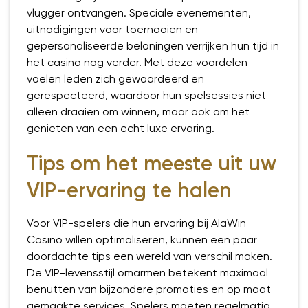
vlugger ontvangen. Speciale evenementen,
uitnodigingen voor toernooien en
gepersonaliseerde beloningen verrijken hun tijd in
het casino nog verder. Met deze voordelen
voelen leden zich gewaardeerd en
gerespecteerd, waardoor hun spelsessies niet
alleen draaien om winnen, maar ook om het
genieten van een echt luxe ervaring.
Tips om het meeste uit uw
VIP-ervaring te halen
Voor VIP-spelers die hun ervaring bij AlaWin
Casino willen optimaliseren, kunnen een paar
doordachte tips een wereld van verschil maken.
De VIP-levensstijl omarmen betekent maximaal
benutten van bijzondere promoties en op maat
gemaakte services. Spelers moeten regelmatig