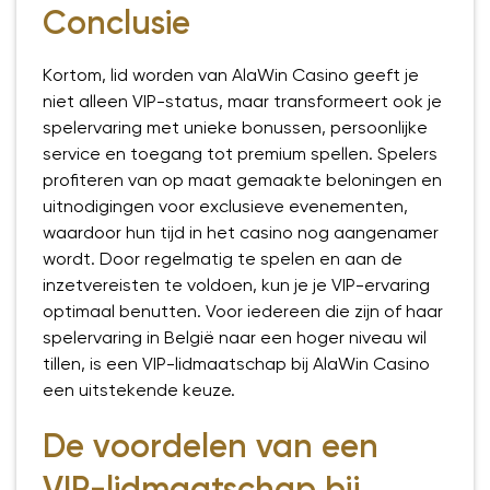
Conclusie
Kortom, lid worden van AlaWin Casino geeft je
niet alleen VIP-status, maar transformeert ook je
spelervaring met unieke bonussen, persoonlijke
service en toegang tot premium spellen. Spelers
profiteren van op maat gemaakte beloningen en
uitnodigingen voor exclusieve evenementen,
waardoor hun tijd in het casino nog aangenamer
wordt. Door regelmatig te spelen en aan de
inzetvereisten te voldoen, kun je je VIP-ervaring
optimaal benutten. Voor iedereen die zijn of haar
spelervaring in België naar een hoger niveau wil
tillen, is een VIP-lidmaatschap bij AlaWin Casino
een uitstekende keuze.
De voordelen van een