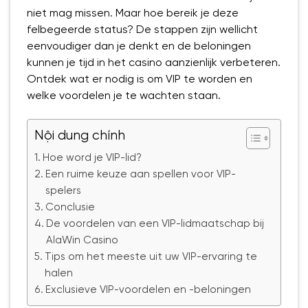
niet mag missen. Maar hoe bereik je deze
felbegeerde status? De stappen zijn wellicht
eenvoudiger dan je denkt en de beloningen
kunnen je tijd in het casino aanzienlijk verbeteren.
Ontdek wat er nodig is om VIP te worden en
welke voordelen je te wachten staan.
Nội dung chính
Hoe word je VIP-lid?
Een ruime keuze aan spellen voor VIP-
spelers
Conclusie
De voordelen van een VIP-lidmaatschap bij
AlaWin Casino
Tips om het meeste uit uw VIP-ervaring te
halen
Exclusieve VIP-voordelen en -beloningen