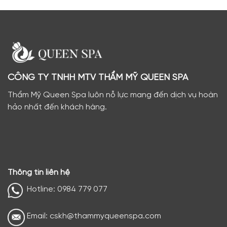
CÔNG TY TNHH MTV THẨM MỸ QUEEN SPA
Thẩm Mỹ Queen Spa luôn nỗ lực mang đến dịch vụ hoàn
hảo nhất đến khách hàng.
Thông tin liên hệ
Hotline: 0984 779 077
Email: cskh@thammyqueenspa.com