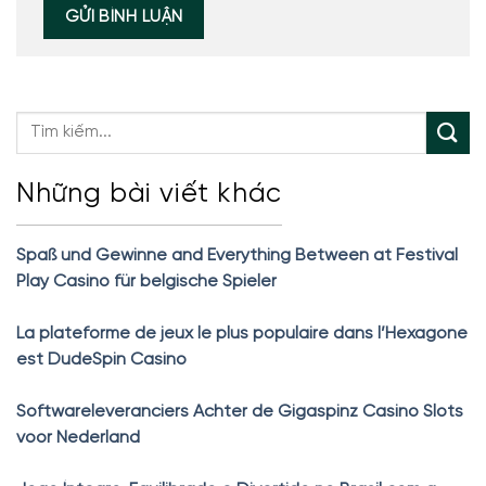
Những bài viết khác
Spaß und Gewinne and Everything Between at Festival
Play Casino für belgische Spieler
La plateforme de jeux le plus populaire dans l’Hexagone
est DudeSpin Casino
Softwareleveranciers Achter de Gigaspinz Casino Slots
voor Nederland