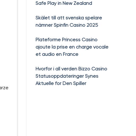
Safe Play in New Zealand
Skälet till att svenska spelare
nämner Spinfin Casino 2025
Plateforme Princess Casino
ajoute la prise en charge vocale
et audio en France
Hvorfor i all verden Bizzo Casino
Statusoppdateringer Synes
Aktuelle for Den Spiller
arze