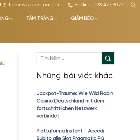
kh@thammyqueenspa.com
Hotline: 098 477 9077
LÔNG
TẮM TRẮNG
GIẢM BÉO
iu
Những bài viết khác
Jackpot-Träume: Wie Wild Robin
Casino Deutschland mit dem
fortschrittlichen Netzwerk
verbindet
Piattaforma Instant – Accedi
Subito alle Slot Pragmatic Più