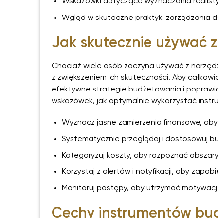
Wskazówki dotyczące wyznaczania realis
Wgląd w skuteczne praktyki zarządzania d
Jak skutecznie używać 
Chociaż wiele osób zaczyna używać z narzędz
z zwiększeniem ich skuteczności. Aby całkowic
efektywne strategie budżetowania i poprawić
wskazówek, jak optymalnie wykorzystać inst
Wyznacz jasne zamierzenia finansowe, aby b
Systematycznie przeglądaj i dostosowuj b
Kategoryzuj koszty, aby rozpoznać obszar
Korzystaj z alertów i notyfikacji, aby zap
Monitoruj postępy, aby utrzymać motywację
Cechy instrumentów bu