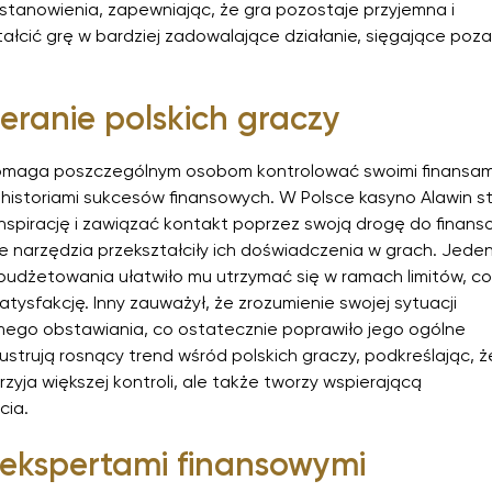
anowienia, zapewniając, że gra pozostaje przyjemna i
łcić grę w bardziej zadowalające działanie, sięgające poza
eranie polskich graczy
pomaga poszczególnym osobom kontrolować swoimi finansam
historiami sukcesów finansowych. W Polsce kasyno Alawin s
inspirację i zawiązać kontakt poprzez swoją drogę do finans
te narzędzia przekształciły ich doświadczenia w grach. Jeden
 budżetowania ułatwiło mu utrzymać się w ramach limitów, co
tysfakcję. Inny zauważył, że zrozumienie swojej sytuacji
omego obstawiania, co ostatecznie poprawiło jego ogólne
ilustrują rosnący trend wśród polskich graczy, podkreślając, ż
zyja większej kontroli, ale także tworzy wspierającą
cia.
 ekspertami finansowymi