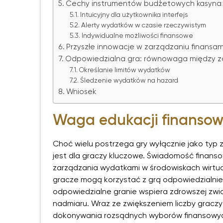
Cechy instrumentów budżetowych kasyna 
Intuicyjny dla użytkownika interfejs
Alerty wydatków w czasie rzeczywistym
Indywidualne możliwości finansowe
Przyszłe innowacje w zarządzaniu finansam
Odpowiedzialna gra: równowaga między z
Określanie limitów wydatków
Śledzenie wydatków na hazard
Wniosek
Waga edukacji finansow
Choć wielu postrzega gry wyłącznie jako typ
jest dla graczy kluczowe. Świadomość finan
zarządzania wydatkami w środowiskach wirtua
gracze mogą korzystać z grą odpowiedzialnie
odpowiedzialne granie wspiera zdrowszej zwi
nadmiaru. Wraz ze zwiększeniem liczby graczy
dokonywania rozsądnych wyborów finansowych.