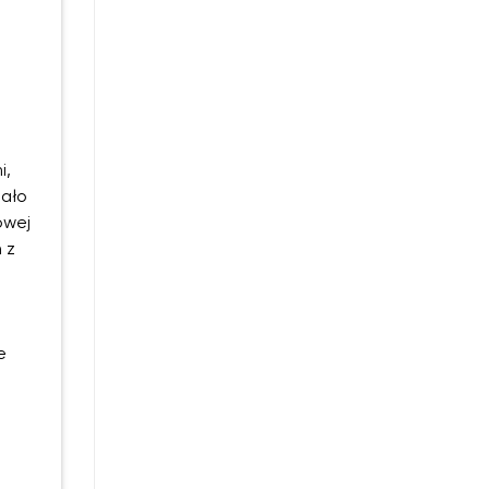
i,
tało
owej
 z
e