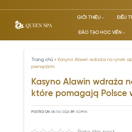
Skip
to
content
GIỚI THIỆU
ĐIỀU T
ĐÀO TẠO HỌC VIÊN
Trang chủ
»
Kasyno Alawin wdraża na rynek a
pieniędzmi
Kasyno Alawin wdraża n
które pomagają Polsce 
POSTED ON
08/04/2026
BY
ADMIN