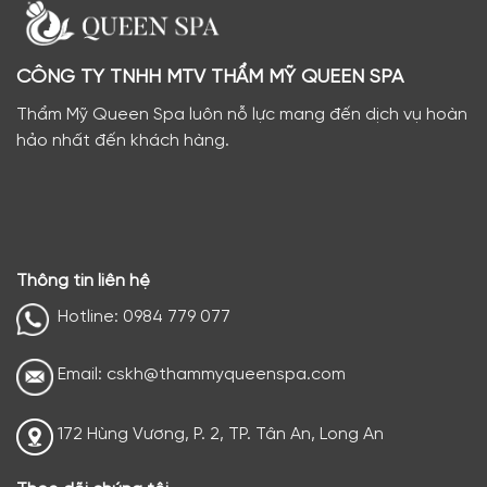
CÔNG TY TNHH MTV THẨM MỸ QUEEN SPA
Thẩm Mỹ Queen Spa luôn nỗ lực mang đến dịch vụ hoàn
hảo nhất đến khách hàng.
Thông tin liên hệ
Hotline: 0984 779 077
Email: cskh@thammyqueenspa.com
172 Hùng Vương, P. 2, TP. Tân An, Long An