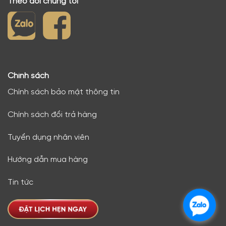
Theo dõi chúng tôi
Chính sách
Chính sách bảo mật thông tin
Chính sách đổi trả hàng
Tuyển dụng nhân viên
Hướng dẫn mua hàng
Tin tức
.