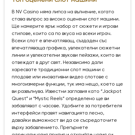
Топ оценени слот машини
В NV Casino няма липса на вълнение, когато
става въпрос за високо оценени слот машини.
Ще намерите ярък набор от сюжети и игрови
стилове, които са по вкуса на всеки играч.
Всеки слот е впечатляващ, създаден със
впечатляваща графика, увлекателни сюжетни
линии и увлекателни звукови пейзажи, които ви
отвеждат в друг свят. Независимо дали
харесвате традиционни слот машини с
плодове или иновативни видео слотове с
многоизмерни функции, тук има нещо, което ще
ви развълнува. Известни заглавия като “Jackpot
Quest” и “Mystic Reels” определено ще ви
забавляват с часове. Удобните за потребителя
интерфейси правят навигацията лесно,
давайки възможност ви да се съсредоточите
върху забавлението. Прегърнете
адреналиновия прилив и открийте новия си