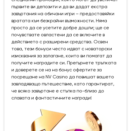
първите ви депозити и да ви дадат екстра
завъртания на обичани игри – предоставяйки
вратата към безкрайни възможности. Няма
просто да се усетите добре дошли; ще се
почувствате овластени да се включите в
действието с разширени средства. Освен
това, тези бонуси често идват с новаторски
изисквания за залагане, които ви помагат да
получите наградите си. Прегърнете тръпката
и доверете се на на бонус офертите за
посрещане на NV Casino да повишат вашето
завладяващо пътешествие, като гарантират,
че всяко завъртане е стъпка по-близо до
славата и фантастичните награди!