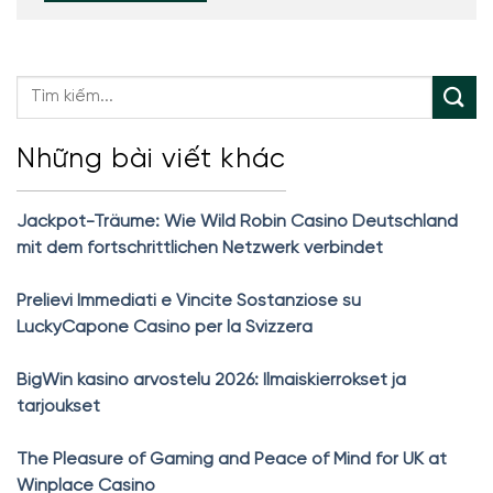
Những bài viết khác
Jackpot-Träume: Wie Wild Robin Casino Deutschland
mit dem fortschrittlichen Netzwerk verbindet
Prelievi Immediati e Vincite Sostanziose su
LuckyCapone Casino per la Svizzera
BigWin kasino arvostelu 2026: Ilmaiskierrokset ja
tarjoukset
The Pleasure of Gaming and Peace of Mind for UK at
Winplace Casino