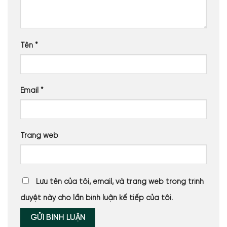
Tên
*
Email
*
Trang web
Lưu tên của tôi, email, và trang web trong trình
duyệt này cho lần bình luận kế tiếp của tôi.