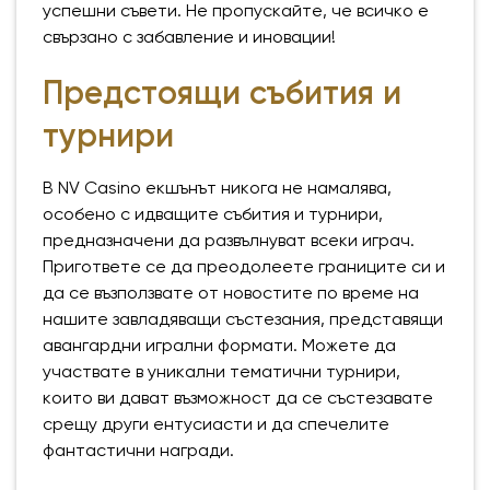
успешни съвети. Не пропускайте, че всичко е
свързано с забавление и иновации!
Предстоящи събития и
турнири
В NV Casino екшънът никога не намалява,
особено с идващите събития и турнири,
предназначени да развълнуват всеки играч.
Пригответе се да преодолеете границите си и
да се възползвате от новостите по време на
нашите завладяващи състезания, представящи
авангардни игрални формати. Можете да
участвате в уникални тематични турнири,
които ви дават възможност да се състезавате
срещу други ентусиасти и да спечелите
фантастични награди.