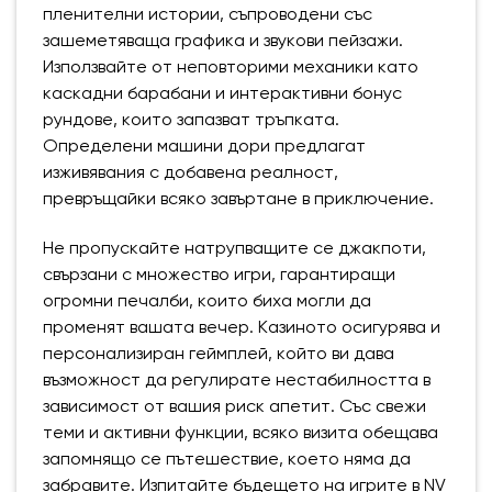
пленителни истории, съпроводени със
зашеметяваща графика и звукови пейзажи.
Използвайте от неповторими механики като
каскадни барабани и интерактивни бонус
рундове, които запазват тръпката.
Определени машини дори предлагат
изживявания с добавена реалност,
превръщайки всяко завъртане в приключение.
Не пропускайте натрупващите се джакпоти,
свързани с множество игри, гарантиращи
огромни печалби, които биха могли да
променят вашата вечер. Казиното осигурява и
персонализиран геймплей, който ви дава
възможност да регулирате нестабилността в
зависимост от вашия риск апетит. Със свежи
теми и активни функции, всяко визита обещава
запомнящо се пътешествие, което няма да
забравите. Изпитайте бъдещето на игрите в NV