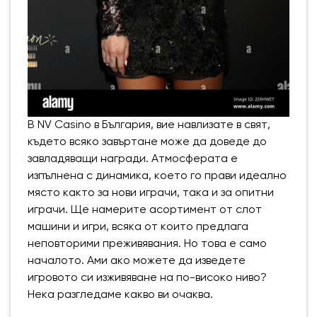
В NV Casino в България, вие навлизате в свят,
където всяко завъртане може да доведе до
завладяващи награди. Атмосферата е
изпълнена с динамика, което го прави идеално
място както за нови играчи, така и за опитни
играчи. Ще намерите асортимент от слот
машини и игри, всяка от които предлага
неповторими преживявания. Но това е само
началото. Ами ако можете да изведете
игровото си изживяване на по-високо ниво?
Нека разгледаме какво ви очаква.