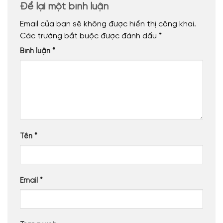
Để lại một bình luận
Email của bạn sẽ không được hiển thị công khai.
Các trường bắt buộc được đánh dấu
*
Bình luận
*
Tên
*
Email
*