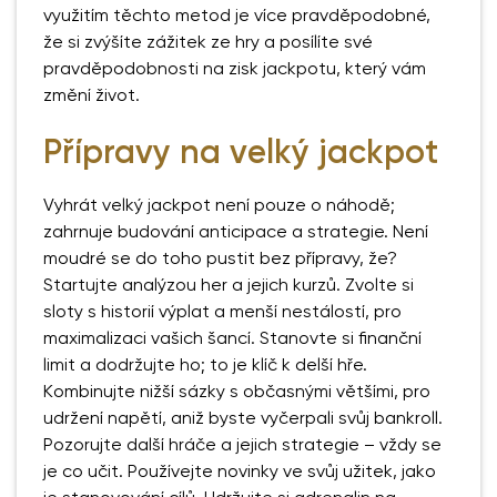
využitím těchto metod je více pravděpodobné,
že si zvýšíte zážitek ze hry a posílíte své
pravděpodobnosti na zisk jackpotu, který vám
změní život.
Přípravy na velký jackpot
Vyhrát velký jackpot není pouze o náhodě;
zahrnuje budování anticipace a strategie. Není
moudré se do toho pustit bez přípravy, že?
Startujte analýzou her a jejich kurzů. Zvolte si
sloty s historií výplat a menší nestálostí, pro
maximalizaci vašich šancí. Stanovte si finanční
limit a dodržujte ho; to je klíč k delší hře.
Kombinujte nižší sázky s občasnými většími, pro
udržení napětí, aniž byste vyčerpali svůj bankroll.
Pozorujte další hráče a jejich strategie – vždy se
je co učit. Používejte novinky ve svůj užitek, jako