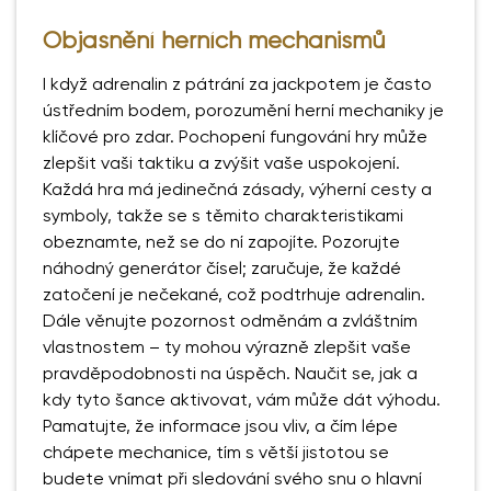
Objasnění herních mechanismů
I když adrenalin z pátrání za jackpotem je často
ústředním bodem, porozumění herní mechaniky je
klíčové pro zdar. Pochopení fungování hry může
zlepšit vaši taktiku a zvýšit vaše uspokojení.
Každá hra má jedinečná zásady, výherní cesty a
symboly, takže se s těmito charakteristikami
obeznamte, než se do ní zapojíte. Pozorujte
náhodný generátor čísel; zaručuje, že každé
zatočení je nečekané, což podtrhuje adrenalin.
Dále věnujte pozornost odměnám a zvláštním
vlastnostem – ty mohou výrazně zlepšit vaše
pravděpodobnosti na úspěch. Naučit se, jak a
kdy tyto šance aktivovat, vám může dát výhodu.
Pamatujte, že informace jsou vliv, a čím lépe
chápete mechanice, tím s větší jistotou se
budete vnímat při sledování svého snu o hlavní