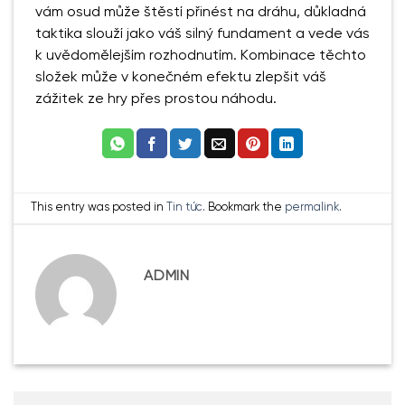
vám osud může štěstí přinést na dráhu, důkladná
taktika slouží jako váš silný fundament a vede vás
k uvědomělejším rozhodnutím. Kombinace těchto
složek může v konečném efektu zlepšit váš
zážitek ze hry přes prostou náhodu.
This entry was posted in
Tin tức
. Bookmark the
permalink
.
ADMIN