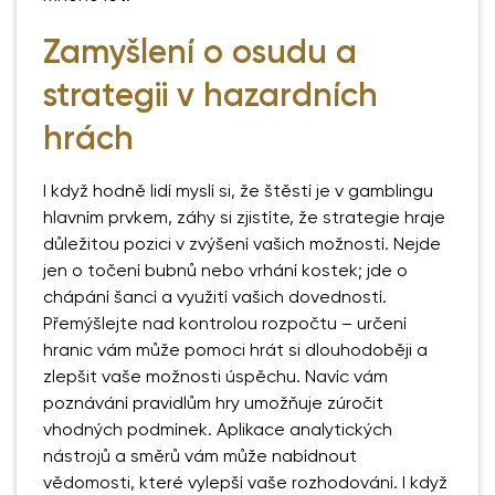
Zamyšlení o osudu a
strategii v hazardních
hrách
I když hodně lidí myslí si, že štěstí je v gamblingu
hlavním prvkem, záhy si zjistíte, že strategie hraje
důležitou pozici v zvýšení vašich možností. Nejde
jen o točení bubnů nebo vrhání kostek; jde o
chápání šancí a využití vašich dovedností.
Přemýšlejte nad kontrolou rozpočtu – určení
hranic vám může pomoci hrát si dlouhodoběji a
zlepšit vaše možnosti úspěchu. Navíc vám
poznávání pravidlům hry umožňuje zúročit
vhodných podmínek. Aplikace analytických
nástrojů a směrů vám může nabídnout
vědomosti, které vylepší vaše rozhodování. I když