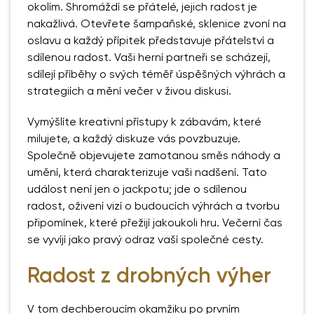
okolím. Shromáždí se přátelé, jejich radost je
nakažlivá. Otevřete šampaňské, sklenice zvoní na
oslavu a každý přípitek představuje přátelství a
sdílenou radost. Vaši herní partneři se scházejí,
sdílejí příběhy o svých téměř úspěšných výhrách a
strategiích a mění večer v živou diskusi.
Vymýšlíte kreativní přístupy k zábavám, které
milujete, a každý diskuze vás povzbuzuje.
Společně objevujete zamotanou směs náhody a
umění, která charakterizuje vaši nadšení. Tato
událost není jen o jackpotu; jde o sdílenou
radost, oživení vizí o budoucích výhrách a tvorbu
připomínek, které přežijí jakoukoli hru. Večerní čas
se vyvíjí jako pravý odraz vaší společné cesty.
Radost z drobných výher
V tom dechberoucím okamžiku po prvním