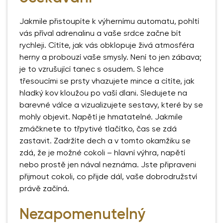
Jakmile přistoupíte k výhernímu automatu, pohltí
vás příval adrenalinu a vaše srdce začne bít
rychleji. Cítíte, jak vás obklopuje živá atmosféra
herny a probouzí vaše smysly. Není to jen zábava;
je to vzrušující tanec s osudem. S lehce
třesoucími se prsty vhazujete mince a cítíte, jak
hladký kov kloužou po vaší dlani. Sledujete na
barevné válce a vizualizujete sestavy, které by se
mohly objevit. Napětí je hmatatelné. Jakmile
zmáčknete to třpytivé tlačítko, čas se zdá
zastavit. Zadržíte dech a v tomto okamžiku se
zdá, že je možné cokoli – hlavní výhra, napětí
nebo prostě jen nával neznáma. Jste připraveni
přijmout cokoli, co přijde dál, vaše dobrodružství
právě začíná.
Nezapomenutelný