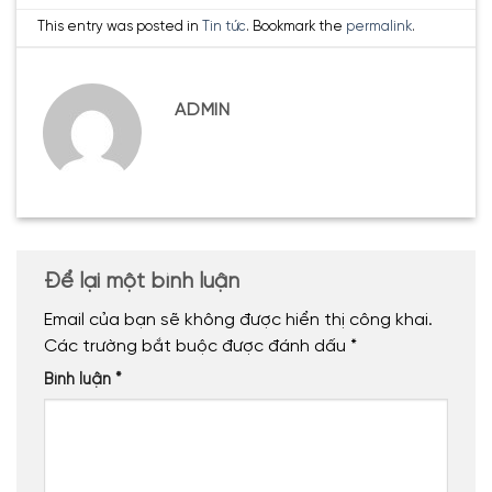
This entry was posted in
Tin tức
. Bookmark the
permalink
.
ADMIN
Để lại một bình luận
Email của bạn sẽ không được hiển thị công khai.
Các trường bắt buộc được đánh dấu
*
Bình luận
*