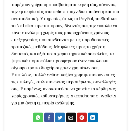
παρέχουν γρήγορη πρόσβαση στα κέρδη σας, κάνοντας
την εμπειρία σας στα online παιχνίδια πιο άνετη και πιο
ανταποδοτική. Υπηρεσίες όπως το PayPal, το Skrill και
το Neteller πρωτοπορούν, δίνοντάς σας την ευκολία να
κάνετε ανάληψη χωρίς τους μακροχρόνιους χρόνους
επεξεργασίας που συνδέονται με τις παραδοσιακές
τραπεζικές μεθόδους. Με φιλικές προς το χρήστη
διεπαφές και αξιόπιστα χαρακτηριστικά ασφαλείας, τα
ψηφιακά πορτοφόλια προσφέρουν έναν εύκολο και
σίγουρο τρόπο διαχείρισης των χρημάτων σας.
Επιπλέον, πολλά online καζίνο χρησιμοποιούν αυτές
τις επιλογές, απλοποιώντας περαιτέρω τις συναλλαγές
σας. Επομένως, αν σκοπεύετε να χαρείτε τα κέρδη σας
χωρίς χρονικές καθυστερήσεις, σκεφτείτε τα e-wallets
για μια άνετη εμπειρία ανάληψης.