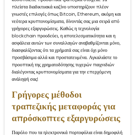
πλείστα διαδικτυακά καζίνο υποστηρίζουν πλέον
γνωστές επιλογές όπως Bitcoin, Ethereum, ακόμη και
νεότερα κρυπτονομίσματα, δίνοντάς σας μια σειρά από
γρήγορες εξαργυρώσεις. Καθώς η τεχνολογία
blockchain προοδεύει, η αποτελεσματικότητα και η
ασφάλεια αυτών των συναλλαγών αναβαθμίζονται μόνο,
διασφαλίζοντας ότι τα χρήματά σας είναι όχι μόνο
προσβάσιμα αλλά και προστατευμένα. Αγκαλιάστε το
προοπτική της χρηματοδότησης τυχερών παιχνιδιών
διαλέγοντας κρυπτονομίσματα για την επερχόμενη
ανάληψή σας!
Γρήγορες μέθοδοι
τραπεζικής μεταφοράς για
απρόσκοπτες εξαργυρώσεις
Παρόλο που τα ηλεκτρονικά πορτοφόλια είναι δημοφιλή