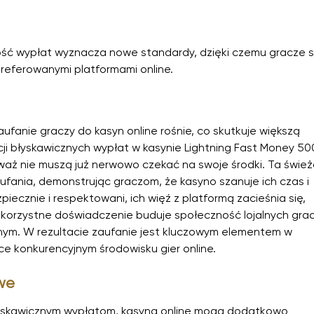
kość wypłat wyznacza nowe standardy, dzięki czemu gracze 
preferowanymi platformami online.
ufanie graczy do kasyn online rośnie, co skutkuje większą
ji błyskawicznych wypłat w kasynie Lightning Fast Money 50
waż nie muszą już nerwowo czekać na swoje środki. Ta świe
ufania, demonstrując graczom, że kasyno szanuje ich czas i
iecznie i respektowani, ich więź z platformą zacieśnia się,
korzystne doświadczenie buduje społeczność lojalnych grac
nnym. W rezultacie zaufanie jest kluczowym elementem w
ce konkurencyjnym środowisku gier online.
we
błyskawicznym wypłatom, kasyna online mogą dodatkowo