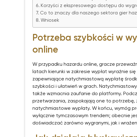
Korzyści z ekspresowego dostępu do wyg
Co to znaczy dla naszego sektora gier ha
Wniosek
Potrzeba szybkości w w
online
W przypadku hazardu online, gracze przeważni
latach kierunki w zakresie wypłat wyraźnie się
zapewniające natychmiastową wypłatę środków
szybkości i ułatwień w grach. Natychmiastowy
także wzmacnia zaufanie do platformy. Podcz
przetwarzania, zaspokajają one to potrzebę, 
natychmiastowe wypłaty. W końcu, wymóg pręd
wyłącznie tymczasowym trendem; obecnie jes
doświadczać zarówno wygranymi, jak i wrażen