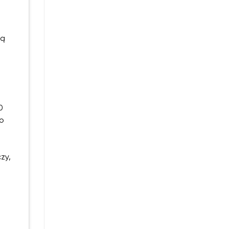
są
0
żo
zy,