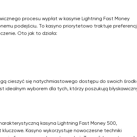
wicznego procesu wypłat w kasynie Lightning Fast Money
onemu podejściu. To kasyno priorytetowo traktuje preferenc
enie. Oto jak to działa:
gą cieszyć się natychmiastowego dostępu do swoich środk
st idealnym wyborem dla tych, którzy poszukują błyskawiczn
arakterystyczną kasyna Lightning Fast Money 500,
kluczowe. Kasyno wykorzystuje nowoczesne techniki