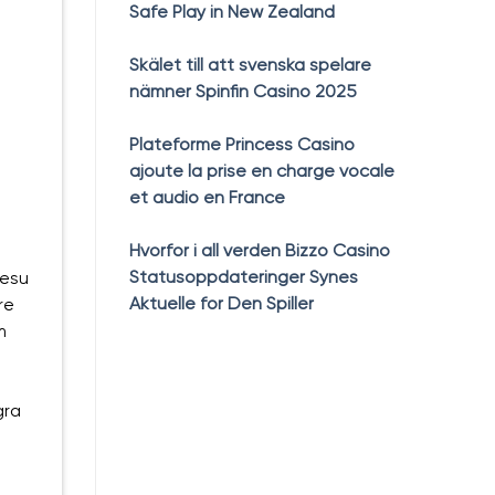
Safe Play in New Zealand
Skälet till att svenska spelare
nämner Spinfin Casino 2025
Plateforme Princess Casino
ajoute la prise en charge vocale
et audio en France
Hvorfor i all verden Bizzo Casino
Statusoppdateringer Synes
cesu
Aktuelle for Den Spiller
re
m
gra