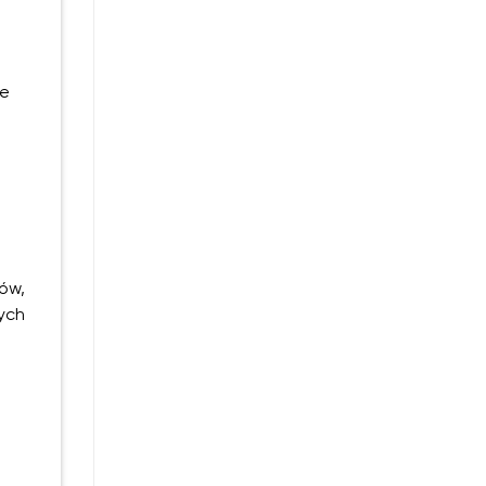
je
ów,
ych