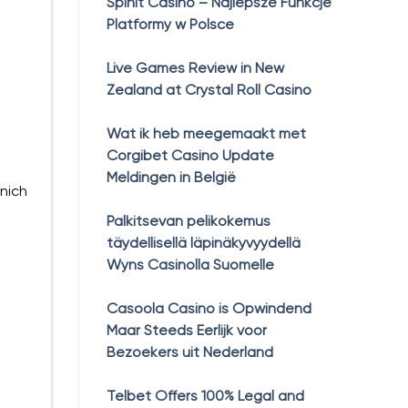
Spinit Casino – Najlepsze Funkcje
Platformy w Polsce
Live Games Review in New
Zealand at Crystal Roll Casino
Wat ik heb meegemaakt met
Corgibet Casino Update
Meldingen in België
nich
Palkitsevan pelikokemus
täydellisellä läpinäkyvyydellä
Wyns Casinolla Suomelle
Casoola Casino is Opwindend
Maar Steeds Eerlijk voor
Bezoekers uit Nederland
Telbet Offers 100% Legal and