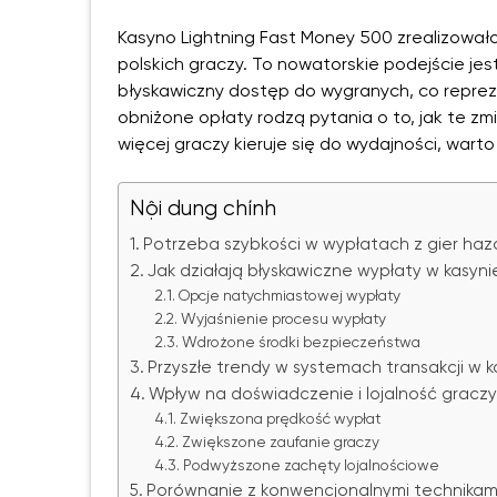
Kasyno Lightning Fast Money 500 zrealizował
polskich graczy. To nowatorskie podejście j
błyskawiczny dostęp do wygranych, co repreze
obniżone opłaty rodzą pytania o to, jak te zmi
więcej graczy kieruje się do wydajności, warto
Nội dung chính
Potrzeba szybkości w wypłatach z gier ha
Jak działają błyskawiczne wypłaty w kasyn
Opcje natychmiastowej wypłaty
Wyjaśnienie procesu wypłaty
Wdrożone środki bezpieczeństwa
Przyszłe trendy w systemach transakcji w 
Wpływ na doświadczenie i lojalność gracz
Zwiększona prędkość wypłat
Zwiększone zaufanie graczy
Podwyższone zachęty lojalnościowe
Porównanie z konwencjonalnymi technikam