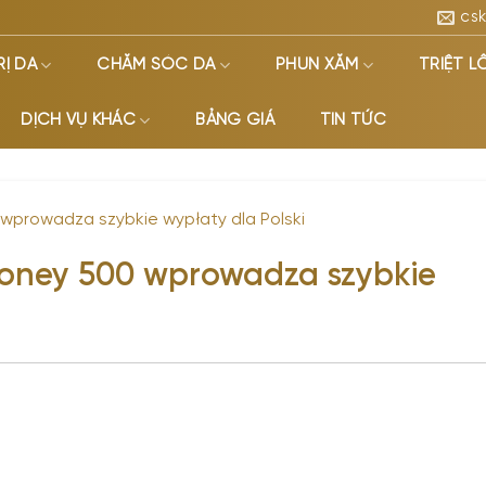
cs
RỊ DA
CHĂM SÓC DA
PHUN XĂM
TRIỆT 
DỊCH VỤ KHÁC
BẢNG GIÁ
TIN TỨC
wprowadza szybkie wypłaty dla Polski
Money 500 wprowadza szybkie