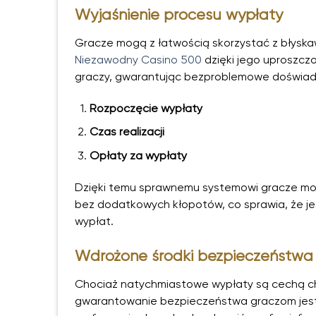
Wyjaśnienie procesu wypłaty
Gracze mogą z łatwością skorzystać z błyska
Niezawodny Casino 500
dzięki jego uproszcz
graczy, gwarantując bezproblemowe doświadcz
Rozpoczęcie wypłaty
Czas realizacji
Opłaty za wypłaty
Dzięki temu sprawnemu systemowi gracze mo
bez dodatkowych kłopotów, co sprawia, że je
wypłat.
Wdrożone środki bezpieczeństwa
Chociaż natychmiastowe wypłaty są cechą ch
gwarantowanie bezpieczeństwa graczom jest 