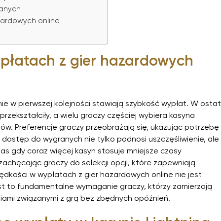
ranych
zardowych online
ypłatach z gier hazardowych
e w pierwszej kolejności stawiają szybkość wypłat. W ostat
 przekształciły, a wielu graczy częściej wybiera kasyna
. Preferencje graczy przeobrażają się, ukazując potrzebę
 dostęp do wygranych nie tylko podnosi uszczęśliwienie, ale
as gdy coraz więcej kasyn stosuje mniejsze czasy
zachęcając graczy do selekcji opcji, które zapewniają
kości w wypłatach z gier hazardowych online nie jest
t to fundamentalne wymaganie graczy, którzy zamierzają
iami związanymi z grą bez zbędnych opóźnień.