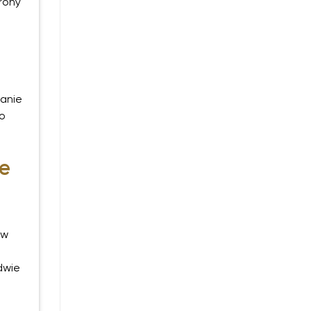
rony
anie
ko
ne
ów
dwie