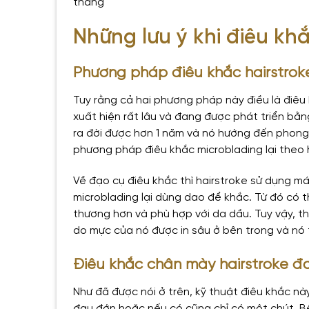
tháng
Những lưu ý khi điêu kh
Phương pháp điêu khắc hairstrok
Tuy rằng cả hai phương pháp này điều là điê
xuất hiện rất lâu và đang được phát triển bằ
ra đời được hơn 1 năm và nó hướng đến phong
phương pháp điêu khắc microblading lại theo 
Về đạo cụ điêu khắc thì hairstroke sử dụng m
microblading lại dùng dao để khắc. Từ đó có t
thương hơn và phù hợp với da dầu. Tuy vậy, t
do mực của nó được in sâu ở bên trong và n
Điêu khắc chân mày hairstroke đ
Như đã được nói ở trên, kỹ thuật điêu khắc 
đau đớn hoặc nếu có cũng chỉ có một chút. Bên