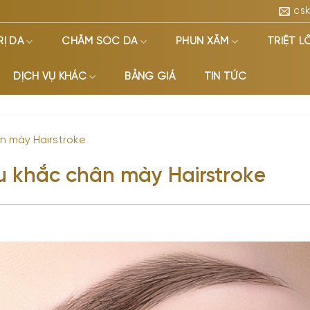
cs
RỊ DA
CHĂM SÓC DA
PHUN XĂM
TRIỆT 
DỊCH VỤ KHÁC
BẢNG GIÁ
TIN TỨC
ân mày Hairstroke
êu khắc chân mày Hairstroke