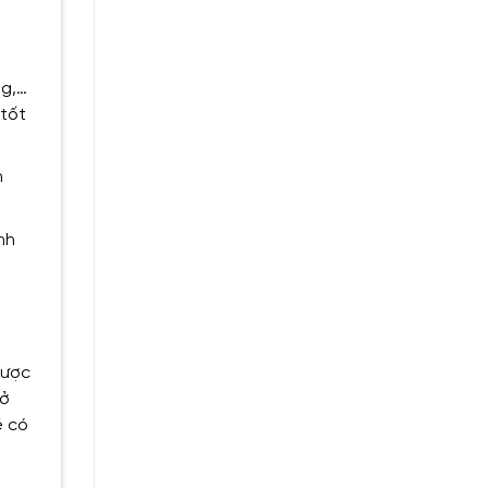
ng,…
 tốt
n
nh
được
sở
ẽ có