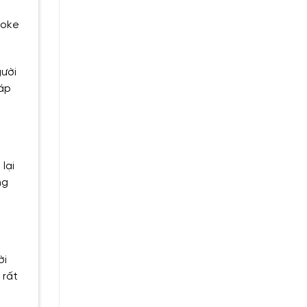
roke
gười
háp
lại
ng
ời
 rất