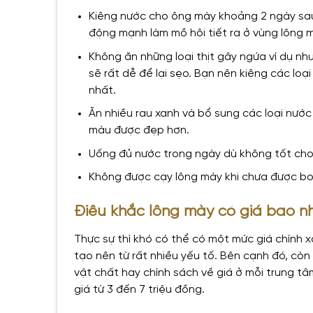
Kiêng nước cho ông mày khoảng 2 ngày sau
động mạnh làm mồ hôi tiết ra ở vùng lông 
Không ăn những loại thịt gây ngứa ví dụ như
sẽ rất dễ để lại sẹo. Bạn nên kiêng các lo
nhất.
Ăn nhiều rau xanh và bổ sung các loại nước
màu được đẹp hơn.
Uống đủ nước trong ngày dù không tốt cho
Không được cạy lông mày khi chưa được bo
Điêu khắc lông mày có giá bao n
Thực sự thì khó có thể có một mức giá chính x
tạo nên từ rất nhiều yếu tố. Bên cạnh đó, còn
vật chất hay chính sách về giá ở mỗi trung tâm
giá từ 3 đến 7 triệu đồng.