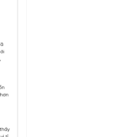
đã
ới
,
ổn
 hơn
 thấy
ì tỉ