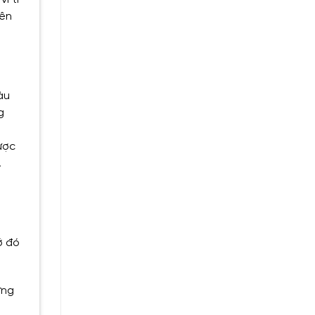
nên
àu
g
ược
.
ớ đó
ưng