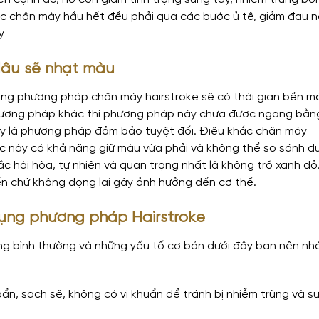
khắc chân mày hầu hết đều phải qua các bước ủ tê, giảm đau 
y
 lâu sẽ nhạt màu
dụng phương pháp chân mày hairstroke sẽ có thời gian bền m
 phương pháp khác thì phương pháp này chưa được ngang bằn
đây là phương pháp đảm bảo tuyệt đối. Điêu khắc chân mày
Mực này có khả năng giữ màu vừa phải và không thể so sánh đ
c hài hòa, tự nhiên và quan trọng nhất là không trổ xanh đỏ
iến chứ không đọng lại gây ảnh hưởng đến cơ thể.
dụng phương pháp Hairstroke
ng bình thường và những yếu tố cơ bản dưới đây bạn nên nh
n, sạch sẽ, không có vi khuẩn để tránh bị nhiễm trùng và s