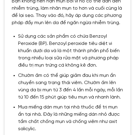
Bạn không nên nặn mụn bởi vì nó có thể dẫn đến
nhiễm trùng, làm nhân mụn to hơn và cuối cùng là
để lại sẹo. Thay vào đó, hãy áp dụng các phương
pháp đẩy mụn lên da để ngăn ngừa nhiễm trùng.
Sử dụng các sản phẩm có chứa Benzoyl
Peroxide (BP). Benzoyl peroxide tiêu diệt vi
khuẩn dưới da và là một thành phần phổ biến
trong nhiều loại sữa rửa mặt và phương pháp
điều trị mụn trứng cá không kê đơn.
Chườm ấm có thể giúp giảm đau khi mụn ẩn
chuyển sang trạng thái viêm. Chườm ấm lên
vùng da bị mụn từ 3 đến 4 lần mỗi ngày, mỗi lần
từ 10 đến 15 phút giúp tiêu mụn và nhanh lành.
Mua miếng dán mụn tại nhà thuốc để trị mụn
ẩn tại nhà. Đây là những miếng dán nhỏ được
tẩm chất chống mụn và chống viêm như axit
salicylic.