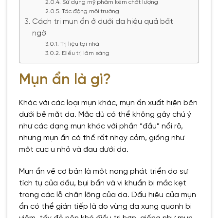
Sử dụng mỹ phẩm kém chất lượng
Tác động môi trường
Cách trị mụn ẩn ở dưới da hiệu quả bất
ngờ
Trị liệu tại nhà
Điều trị lâm sàng
Mụn ẩn là gì?
Khác với các loại mụn khác, mụn ẩn xuất hiện bên
dưới bề mặt da. Mặc dù có thể không gây chú ý
như các dạng mụn khác với phần “đầu” nổi rõ,
nhưng mụn ẩn có thể rất nhạy cảm, giống như
một cục u nhỏ và đau dưới da.
Mụn ẩn về cơ bản là một nang phát triển do sự
tích tụ của dầu, bụi bẩn và vi khuẩn bị mắc kẹt
trong các lỗ chân lông của da. Dấu hiệu của mụn
ẩn có thể gián tiếp là do vùng da xung quanh bị