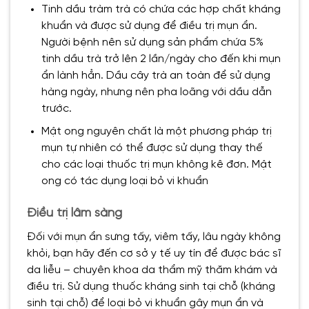
Tinh dầu tràm trà có chứa các hợp chất kháng
khuẩn và được sử dụng để điều trị mụn ẩn.
Người bệnh nên sử dụng sản phẩm chứa 5%
tinh dầu trà trở lên 2 lần/ngày cho đến khi mụn
ẩn lành hẳn. Dầu cây trà an toàn để sử dụng
hàng ngày, nhưng nên pha loãng với dầu dẫn
trước.
Mật ong nguyên chất là một phương pháp trị
mụn tự nhiên có thể được sử dụng thay thế
cho các loại thuốc trị mụn không kê đơn. Mật
ong có tác dụng loại bỏ vi khuẩn
Điều trị lâm sàng
Đối với mụn ẩn sưng tấy, viêm tấy, lâu ngày không
khỏi, bạn hãy đến cơ sở y tế uy tín để được bác sĩ
da liễu – chuyên khoa da thẩm mỹ thăm khám và
điều trị. Sử dụng thuốc kháng sinh tại chỗ (kháng
sinh tại chỗ) để loại bỏ vi khuẩn gây mụn ẩn và