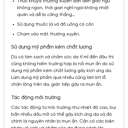
Thức khuya thường xuyên dẫn đến giấc ngủ
không ngon, thời gian nghỉ ngơi không nhất
quán và dễ bị căng thẳng…
Sử dụng thuốc lá và đồ uống có cồn
Chạm vào mặt thường xuyên.
Sử dụng mỹ phẩm kém chất lượng
Dù có làm sạch và chăm sóc da tỉ mỉ đến đâu thì
cũng không hiếm trường hợp bị nổi mụn ẩn do sử
dụng mỹ phẩm kém chất lượng gây kích ứng da.
Lạm dụng mỹ phẩm quá nhiều cũng làm bít lỗ
chân lông trên da, gián tiếp gây ra mụn ẩn.
Tác động môi trường
Các tác động từ môi trường như nhiệt độ cao, bụi
bẩn nhiều dầu mỡ có thể gây kích ứng da và đó
chính là nguyên nhân bị mụn ẩn. Cần có các biện