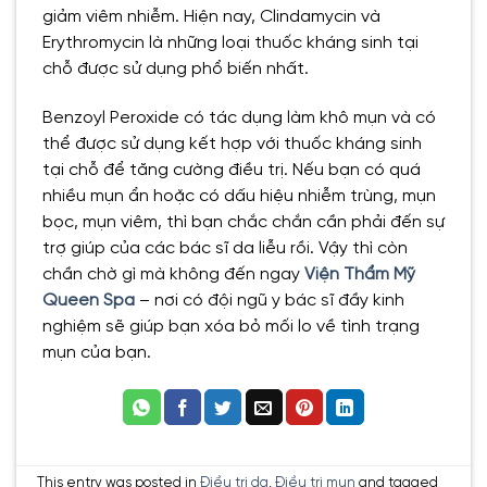
giảm viêm nhiễm. Hiện nay, Clindamycin và
Erythromycin là những loại thuốc kháng sinh tại
chỗ được sử dụng phổ biến nhất.
Benzoyl Peroxide có tác dụng làm khô mụn và có
thể được sử dụng kết hợp với thuốc kháng sinh
tại chỗ để tăng cường điều trị. Nếu bạn có quá
nhiều mụn ẩn hoặc có dấu hiệu nhiễm trùng, mụn
bọc, mụn viêm, thì bạn chắc chắn cần phải đến sự
trợ giúp của các bác sĩ da liễu rồi. Vậy thì còn
chần chờ gì mà không đến ngay
Viện Thẩm Mỹ
Queen Spa
– nơi có đội ngũ y bác sĩ đầy kinh
nghiệm sẽ giúp bạn xóa bỏ mối lo về tình trạng
mụn của bạn.
This entry was posted in
Điều trị da
,
Điều trị mụn
and tagged