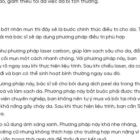
o, giảm thiểu tối đa việc da bị tổn thương.
bớt nhân mụn thì đây sẽ là bước chính thức điều trị cho da. 
ải mà bác sĩ sẽ áp dụng phương pháp điều trị phù hợp
 như phương pháp laser carbon, giúp làm sạch sâu cho da, đẩ
 cồi mụn một cách nhanh chóng. Với phương pháp này, bạn
ngay sau khi thực hiện liệu trình. Sau khi chiếu laser, da c
đi và bạn có thể sinh hoạt bình thường ngay sau đó.
ương pháp này, bác sĩ sẽ cho bôi dung dịch peel da trong th
 hoà và làm sạch da. Phương pháp này bắt buộc phải được th
iện chuyên nghiệp, bạn không nên tự ý mua và bôi tại nhà v
khả năng gây cháy da. Sau khi thực hiện liệu trình, bạn cần 
a.
áp sử dụng ánh sáng xanh. Phương pháp này khá nhẹ nhàng,
kiêng cữ nhưng không thích hợp cho trường hợp mụn nặng vì 
u lần trong thời gian dài để thấy được kết quả.