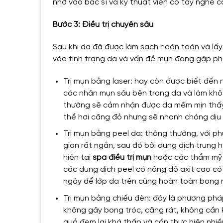
nhờ vào bác sĩ và kỹ thuật viên có tay nghề ca
Bước 3: Điều trị chuyên sâu
Sau khi da đã được làm sạch hoàn toàn và lấy 
vào tình trạng da và vấn đề mụn đang gặp ph
Trị mụn bằng laser: hay còn được biết đến
các nhân mụn sâu bên trong da và làm khô
thường sẽ cảm nhận được da mềm mịn thấy rõ 
thể hơi căng đỏ nhưng sẽ nhanh chóng dịu 
Trị mụn bằng peel da: thông thường, với ph
gian rất ngắn, sau đó bôi dung dịch trung
hiện tại
spa điều trị mụn
hoặc các thẩm mỹ v
các dung dịch peel có nồng độ axit cao có 
ngày để lớp da trên cùng hoàn toàn bong r
Trị mụn bằng chiếu đèn: đây là phương ph
không gây bong tróc, căng rát, không cần 
quả đem lại khá thấp và cần thực hiện nhiề