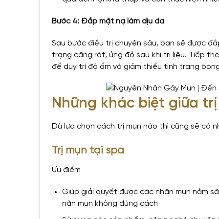
Bước 4: Đắp mặt nạ làm dịu da
Sau bước điều trị chuyên sâu, bạn sẽ được đắp
trạng căng rát, ửng đỏ sau khi trị liệu. Tiếp
để duy trì độ ẩm và giảm thiểu tình trạng bon
Những khác biệt giữa tr
Dù lựa chọn cách trị mụn nào thì cũng sẽ có
Trị mụn tại spa
Ưu điểm
Giúp giải quyết được các nhân mụn nằm sâu
nặn mụn không đúng cách