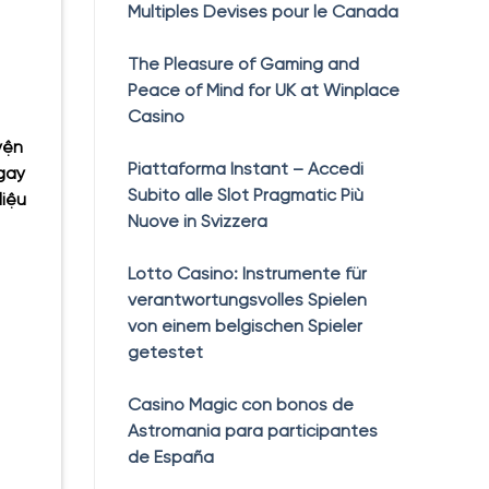
Multiples Devises pour le Canada
The Pleasure of Gaming and
Peace of Mind for UK at Winplace
Casino
yện
Piattaforma Instant – Accedi
gay
Subito alle Slot Pragmatic Più
liệu
Nuove in Svizzera
Lotto Casino: Instrumente für
verantwortungsvolles Spielen
von einem belgischen Spieler
getestet
Casino Magic con bonos de
Astromania para participantes
de España