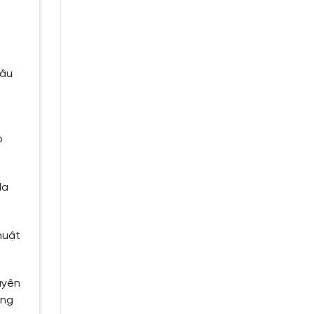
sâu
p
da
huật
uyên
àng