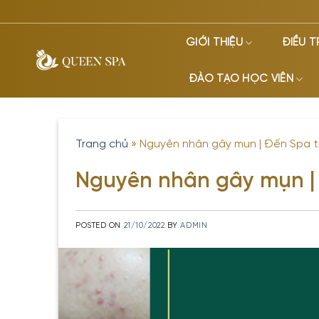
Skip
to
content
GIỚI THIỆU
ĐIỀU T
ĐÀO TẠO HỌC VIÊN
Trang chủ
»
Nguyên nhân gây mụn | Đến Spa t
Nguyên nhân gây mụn | 
POSTED ON
21/10/2022
BY
ADMIN