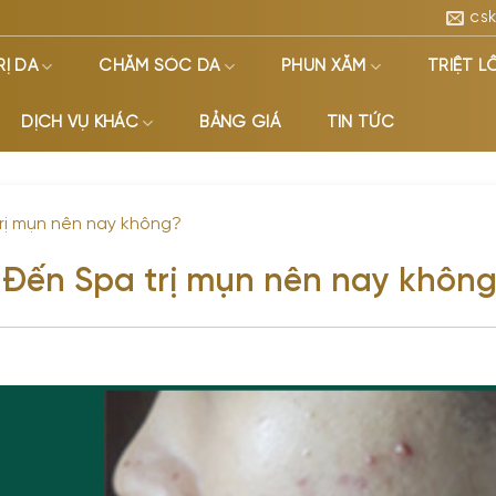
cs
RỊ DA
CHĂM SÓC DA
PHUN XĂM
TRIỆT 
DỊCH VỤ KHÁC
BẢNG GIÁ
TIN TỨC
rị mụn nên nay không?
Đến Spa trị mụn nên nay khôn