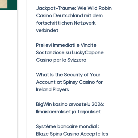
Jackpot-Träume: Wie Wild Robin
Casino Deutschland mit dem
fortschrittlichen Netzwerk
verbindet
Prelievi Immediati e Vincite
Sostanziose su LuckyCapone
Casino per la Svizzera
What Is the Security of Your
Account at Spinsy Casino for
Ireland Players
BigWin kasino arvostelu 2026:
Ilmaiskierrokset ja tarjoukset
Système bancaire mondial :
Blaze Spins Casino Accepte les