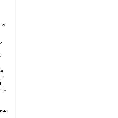
Tuỳ
y
ó
ời
ực
ì
5-10
hiệu