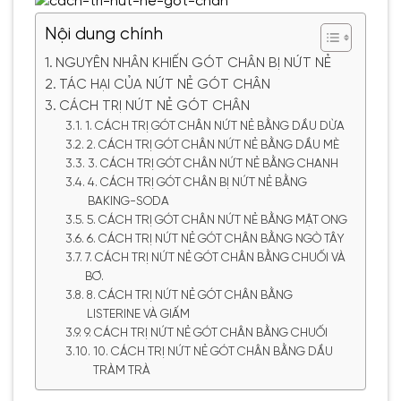
Nội dung chính
NGUYÊN NHÂN KHIẾN GÓT CHÂN BỊ NỨT NẺ
TÁC HẠI CỦA NỨT NẺ GÓT CHÂN
CÁCH TRỊ NỨT NẺ GÓT CHÂN
1. CÁCH TRỊ GÓT CHÂN NỨT NẺ BẰNG DẦU DỪA
2. CÁCH TRỊ GÓT CHÂN NỨT NẺ BẰNG DẦU MÈ
3. CÁCH TRỊ GÓT CHÂN NỨT NẺ BẰNG CHANH
4. CÁCH TRỊ GÓT CHÂN BỊ NỨT NẺ BẰNG
BAKING-SODA
5. CÁCH TRỊ GÓT CHÂN NỨT NẺ BẰNG MẬT ONG
6. CÁCH TRỊ NỨT NẺ GÓT CHÂN BẰNG NGÒ TÂY
7. CÁCH TRỊ NỨT NẺ GÓT CHÂN BẰNG CHUỐI VÀ
BƠ.
8. CÁCH TRỊ NỨT NẺ GÓT CHÂN BẰNG
LISTERINE VÀ GIẤM
9. CÁCH TRỊ NỨT NẺ GÓT CHÂN BẰNG CHUỐI
10. CÁCH TRỊ NỨT NẺ GÓT CHÂN BẰNG DẦU
TRÀM TRÀ