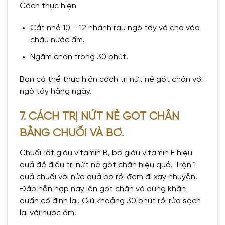
Cách thực hiện
Cắt nhỏ 10 – 12 nhánh rau ngò tây và cho vào
chậu nước ấm.
Ngâm chân trong 30 phút.
Bạn có thể thực hiện cách trị nứt nẻ gót chân với
ngò tây hằng ngày.
7. CÁCH TRỊ NỨT NẺ GÓT CHÂN
BẰNG CHUỐI VÀ BƠ.
Chuối rất giàu vitamin B, bơ giàu vitamin E hiệu
quả để điều trị nứt nẻ gót chân hiệu quả. Trộn 1
quả chuối với nửa quả bơ rồi đem đi xay nhuyễn.
Đắp hỗn hợp này lên gót chân và dùng khăn
quấn cố định lại. Giữ khoảng 30 phút rồi rửa sạch
lại với nước ấm.