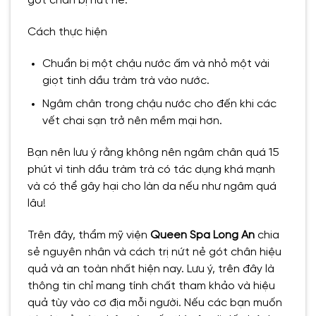
gót chân bị nứt nẻ.
Cách thực hiện
Chuẩn bị một chậu nước ấm và nhỏ một vài
giọt tinh dầu tràm trà vào nước.
Ngâm chân trong chậu nước cho đến khi các
vết chai sạn trở nên mềm mại hơn.
Bạn nên lưu ý rằng không nên ngâm chân quá 15
phút vì tinh dầu tràm trà có tác dụng khá mạnh
và có thể gây hại cho làn da nếu như ngâm quá
lâu!
Trên đây, thẩm mỹ viện
Queen Spa Long An
chia
sẻ nguyên nhân và cách trị nứt nẻ gót chân hiệu
quả và an toàn nhất hiện nay. Lưu ý, trên đây là
thông tin chỉ mang tính chất tham khảo và hiệu
quả tùy vào cơ địa mỗi người. Nếu các bạn muốn