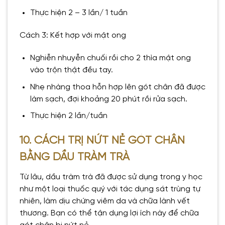
Thực hiện 2 – 3 lần/ 1 tuần
Cách 3: Kết hợp với mật ong
Nghiễn nhuyễn chuối rồi cho 2 thìa mật ong
vào trộn thật đều tay.
Nhẹ nhàng thoa hỗn hợp lên gót chân đã được
làm sạch, đợi khoảng 20 phút rồi rửa sạch.
Thực hiện 2 lần/tuần
10. CÁCH TRỊ NỨT NẺ GÓT CHÂN
BẰNG DẦU TRÀM TRÀ
Từ lâu, dầu tràm trà đã được sử dụng trong y học
như một loại thuốc quý với tác dụng sát trùng tự
nhiên, làm dịu chứng viêm da và chữa lành vết
thương. Bạn có thể tận dụng lợi ích này để chữa