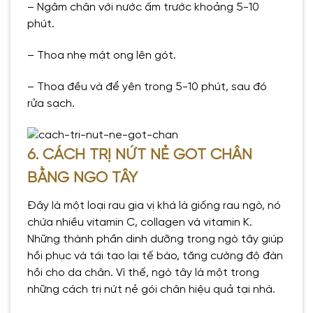
– Ngâm chân với nước ấm trước khoảng 5-10
phút.
– Thoa nhẹ mật ong lên gót.
– Thoa đều và để yên trong 5-10 phút, sau đó
rửa sạch.
6. CÁCH TRỊ NỨT NẺ GÓT CHÂN
BẰNG NGÒ TÂY
Đây là một loại rau gia vị khá là giống rau ngò, nó
chứa nhiều vitamin C, collagen và vitamin K.
Những thành phần dinh dưỡng trong ngò tây giúp
hồi phục và tái tạo lại tế bào, tăng cường độ đàn
hồi cho da chân. Vì thế, ngò tây là một trong
những cách trị nứt nẻ gói chân hiệu quả tại nhà.