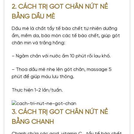
2. CÁCH TRỊ GÓT CHÂN NỨT NẺ
BẰNG DẦU MÈ
Dầu mè là chất tẩy tế bào chết tự nhiên dưỡng
ẩm, mềm da, bào mòn các tế bào chết, giúp gót
chân mịn và trắng hồng:
– Ngâm chân với nước ấm 10 phút rồi lau khô.
– Thoa dầu mè nhẹ lên gót chân, massage 5
phút để giúp máu lưu thông.
Thực hiện 1-2 lần/tuần.
3. CÁCH TRỊ GÓT CHÂN NỨT NẺ
BẰNG CHANH
Chanh chứa các acid, vitamin C… tẩy tế bào chết