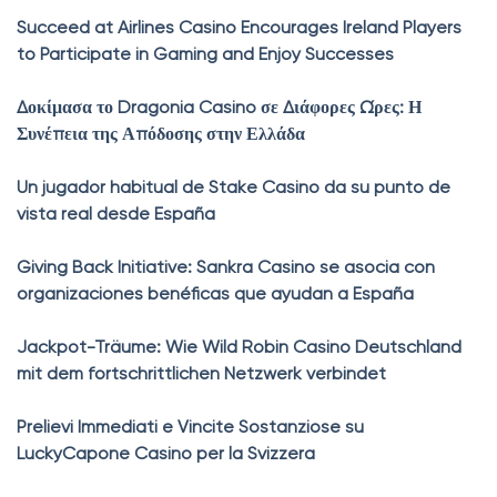
Succeed at Airlines Casino Encourages Ireland Players
to Participate in Gaming and Enjoy Successes
Δοκίμασα το Dragonia Casino σε Διάφορες Ώρες: Η
Συνέπεια της Απόδοσης στην Ελλάδα
Un jugador habitual de Stake Casino da su punto de
vista real desde España
Giving Back Initiative: Sankra Casino se asocia con
organizaciones benéficas que ayudan a España
Jackpot-Träume: Wie Wild Robin Casino Deutschland
mit dem fortschrittlichen Netzwerk verbindet
Prelievi Immediati e Vincite Sostanziose su
LuckyCapone Casino per la Svizzera