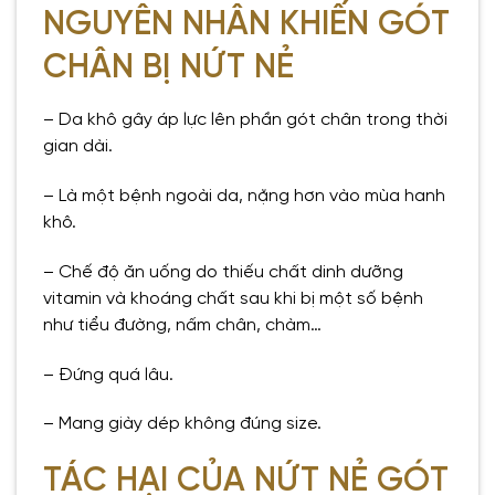
NGUYÊN NHÂN KHIẾN GÓT
CHÂN BỊ NỨT NẺ
– Da khô gây áp lực lên phần gót chân trong thời
gian dài.
– Là một bệnh ngoài da, nặng hơn vào mùa hanh
khô.
– Chế độ ăn uống do thiếu chất dinh dưỡng
vitamin và khoáng chất sau khi bị một số bệnh
như tiểu đường, nấm chân, chàm…
– Đứng quá lâu.
– Mang giày dép không đúng size.
TÁC HẠI CỦA NỨT NẺ GÓT