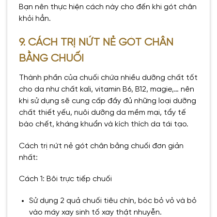
Bạn nên thực hiện cách này cho đến khi gót chân
khỏi hẳn.
9. CÁCH TRỊ NỨT NẺ GÓT CHÂN
BẰNG CHUỐI
Thành phần của chuối chứa nhiều dưỡng chất tốt
cho da như chất kali, vitamin B6, B12, magie,… nên
khi sử dụng sẽ cung cấp đầy đủ những loại dưỡng
chất thiết yếu, nuôi dưỡng da mềm mại, tẩy tế
bào chết, kháng khuẩn và kích thích da tái tạo.
Cách trị nứt nẻ gót chân bằng chuối đơn giản
nhất:
Cách 1: Bôi trực tiếp chuối
Sử dụng 2 quả chuối tiêu chín, bóc bỏ vỏ và bỏ
vào máy xay sinh tố xay thật nhuyễn.