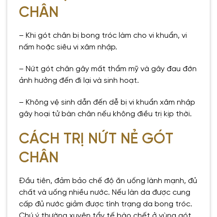
CHÂN
– Khi gót chân bị bong tróc làm cho vi khuẩn, vi
nấm hoặc siêu vi xâm nhập.
– Nứt gót chân gây mất thẩm mỹ và gây đau đớn
ảnh hưởng đến đi lại và sinh hoạt.
– Không vệ sinh dẫn đến dễ bị vi khuẩn xâm nhập
gây hoại tử bàn chân nếu không điều trị kịp thời.
CÁCH TRỊ NỨT NẺ GÓT
CHÂN
Đầu tiên, đảm bảo chế độ ăn uống lành mạnh, đủ
chất và uống nhiều nước. Nếu làn da được cung
cấp đủ nước giảm được tình trạng da bong tróc.
Chú ý thường xuyên tẩy tế bào chết ở vùng gót