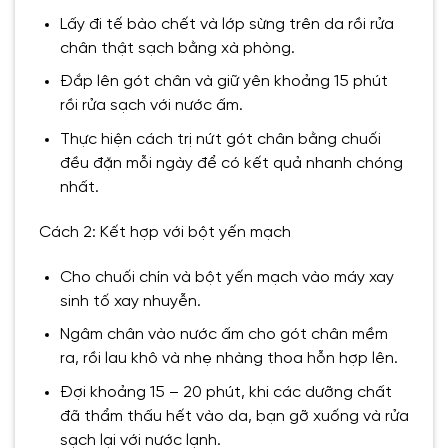
Lấy đi tế bào chết và lớp sừng trên da rồi rửa
chân thật sạch bằng xà phòng.
Đắp lên gót chân và giữ yên khoảng 15 phút
rồi rửa sạch với nước ấm.
Thực hiện cách trị nứt gót chân bằng chuối
đều đặn mỗi ngày để có kết quả nhanh chóng
nhất.
Cách 2: Kết hợp với bột yến mạch
Cho chuối chín và bột yến mạch vào máy xay
sinh tố xay nhuyễn.
Ngâm chân vào nước ấm cho gót chân mềm
ra, rồi lau khô và nhẹ nhàng thoa hỗn hợp lên.
Đợi khoảng 15 – 20 phút, khi các dưỡng chất
đã thẩm thấu hết vào da, bạn gỡ xuống và rửa
sạch lại với nước lạnh.