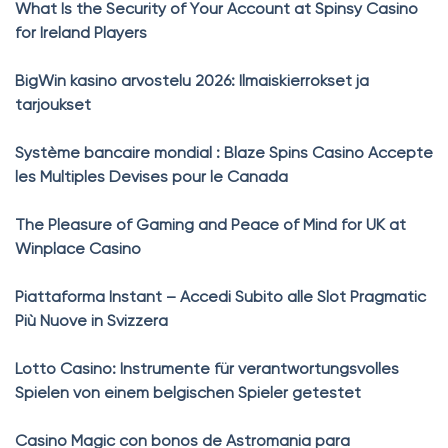
What Is the Security of Your Account at Spinsy Casino
for Ireland Players
BigWin kasino arvostelu 2026: Ilmaiskierrokset ja
tarjoukset
Système bancaire mondial : Blaze Spins Casino Accepte
les Multiples Devises pour le Canada
The Pleasure of Gaming and Peace of Mind for UK at
Winplace Casino
Piattaforma Instant – Accedi Subito alle Slot Pragmatic
Più Nuove in Svizzera
Lotto Casino: Instrumente für verantwortungsvolles
Spielen von einem belgischen Spieler getestet
Casino Magic con bonos de Astromania para