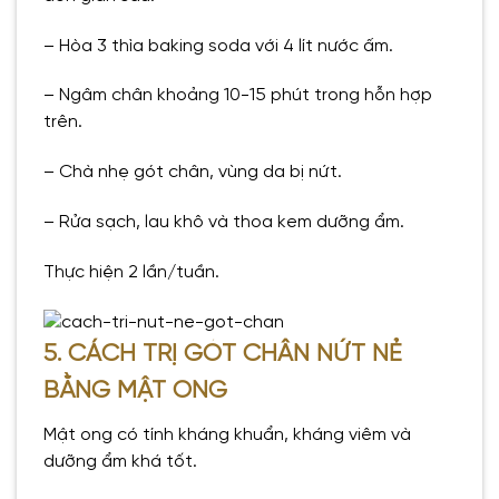
– Hòa 3 thìa baking soda với 4 lít nước ấm.
– Ngâm chân khoảng 10-15 phút trong hỗn hợp
trên.
– Chà nhẹ gót chân, vùng da bị nứt.
– Rửa sạch, lau khô và thoa kem dưỡng ẩm.
Thực hiện 2 lần/tuần.
5. CÁCH TRỊ GÓT CHÂN NỨT NẺ
BẰNG MẬT ONG
Mật ong có tính kháng khuẩn, kháng viêm và
dưỡng ẩm khá tốt.