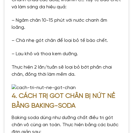
và làm sáng da hiệu quả:
– Ngâm chân 10-15 phút với nước chanh ấm
loãng.
– Chà nhẹ gót chân để loại bỏ tế bào chết.
– Lau khô và thoa kem dưỡng.
Thực hiện 2 lần/tuần sẽ loại bỏ bớt phần chai
chân, đồng thời làm mềm da.
4. CÁCH TRỊ GÓT CHÂN BỊ NỨT NẺ
BẰNG BAKING-SODA
Baking soda dùng như dưỡng chất điều trị gót
chân vô cùng an toàn. Thực hiện bằng các bước
đơn giản sau: