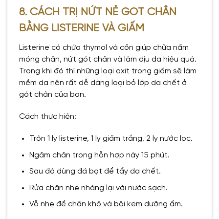
8. CÁCH TRỊ NỨT NẺ GÓT CHÂN
BẰNG LISTERINE VÀ GIẤM
Listerine có chứa thymol và cồn giúp chữa nấm
móng chân, nứt gót chân và làm dịu da hiệu quả.
Trong khi đó thì những loại axit trong giấm sẽ làm
mềm da nên rất dễ dàng loại bỏ lớp da chết ở
gót chân của bạn.
Cách thực hiện:
Trộn 1 ly listerine, 1 ly giấm trắng, 2 ly nước lọc.
Ngâm chân trong hỗn hợp này 15 phút.
Sau đó dùng đá bọt để tẩy da chết.
Rửa chân nhẹ nhàng lại với nước sạch.
Vỗ nhẹ để chân khô và bôi kem dưỡng ẩm.