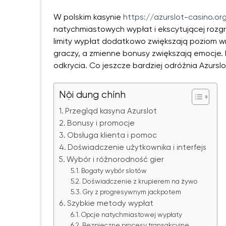
W polskim kasynie
https://azurslot-casino.org
natychmiastowych wypłat i ekscytującej rozg
limity wypłat dodatkowo zwiększają poziom w
graczy, a zmienne bonusy zwiększają emocje. R
odkrycia. Co jeszcze bardziej odróżnia Azursl
Nội dung chính
Przegląd kasyna Azurslot
Bonusy i promocje
Obsługa klienta i pomoc
Doświadczenie użytkownika i interfejs
Wybór i różnorodność gier
Bogaty wybór slotów
Doświadczenie z krupierem na żywo
Gry z progresywnym jackpotem
Szybkie metody wypłat
Opcje natychmiastowej wypłaty
Bezpieczne procesy transakcyjne