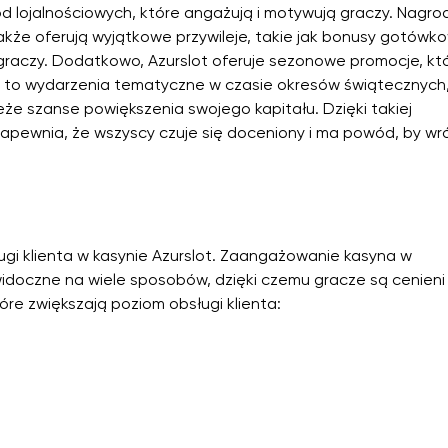
ód lojalnościowych, które angażują i motywują graczy. Nagro
także oferują wyjątkowe przywileje, takie jak bonusy gotówko
raczy. Dodatkowo, Azurslot oferuje sezonowe promocje, kt
ą to wydarzenia tematyczne w czasie okresów świątecznych,
eże szanse powiększenia swojego kapitału. Dzięki takiej
zapewnia, że wszyscy czuje się doceniony i ma powód, by wró
ugi klienta w kasynie Azurslot. Zaangażowanie kasyna w
widoczne na wiele sposobów, dzięki czemu gracze są cenieni 
re zwiększają poziom obsługi klienta: