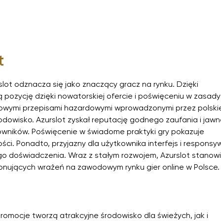
t
rslot odznacza się jako znaczący gracz na rynku. Dzięki
ą pozycję dzięki nowatorskiej ofercie i poświęceniu w zasady
surowymi przepisami hazardowymi wprowadzonymi przez polski
dowisko. Azurslot zyskał reputację godnego zaufania i jaw
owników. Poświęcenie w świadome praktyki gry pokazuje
ci. Ponadto, przyjazny dla użytkownika interfejs i responsy
go doświadczenia. Wraz z stałym rozwojem, Azurslot stanowi
nujących wrażeń na zawodowym rynku gier online w Polsce.
romocje tworzą atrakcyjne środowisko dla świeżych, jak i