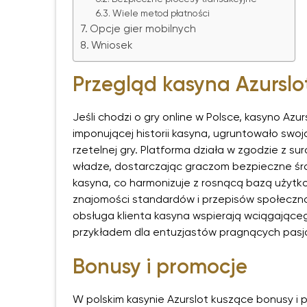
Wiele metod płatności
Opcje gier mobilnych
Wniosek
Przegląd kasyna Azurslo
Jeśli chodzi o gry online w Polsce, kasyno Azu
imponującej historii kasyna, ugruntowało swoj
rzetelnej gry. Platforma działa w zgodzie z 
władze, dostarczając graczom bezpieczne śro
kasyna, co harmonizuje z rosnącą bazą użytk
znajomości standardów i przepisów społecznoś
obsługa klienta kasyna wspierają wciągające
przykładem dla entuzjastów pragnących pasjo
Bonusy i promocje
W polskim kasynie Azurslot kuszące bonusy i p