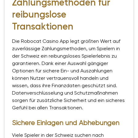
Zahlungsmethoden für
reibungslose
Transaktionen
Die Robocat Casino App legt größten Wert auf
zuverlässige Zahlungsmethoden, um Spielern in
der Schweiz ein reibungsloses Spielerlebnis zu
garantieren. Dank einer Auswahl gängiger
Optionen für sichere Ein- und Auszahlungen
können Nutzer vertrauensvoll handeln und
wissen, dass ihre Finanzdaten geschützt sind.
Datenverschlüsselung und Schutzmaßnahmen
sorgen für zusätzliche Sicherheit und ein sicheres
Gefühl bei allen Transaktionen.
Sichere Einlagen und Abhebungen
Viele Spieler in der Schweiz suchen nach