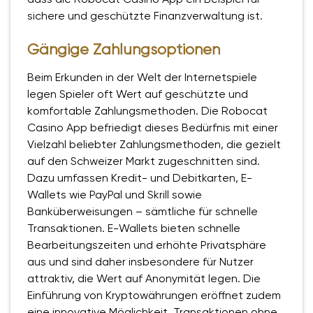
sichere und geschützte Finanzverwaltung ist.
Gängige Zahlungsoptionen
Beim Erkunden in der Welt der Internetspiele
legen Spieler oft Wert auf geschützte und
komfortable Zahlungsmethoden. Die Robocat
Casino App befriedigt dieses Bedürfnis mit einer
Vielzahl beliebter Zahlungsmethoden, die gezielt
auf den Schweizer Markt zugeschnitten sind.
Dazu umfassen Kredit- und Debitkarten, E-
Wallets wie PayPal und Skrill sowie
Banküberweisungen – sämtliche für schnelle
Transaktionen. E-Wallets bieten schnelle
Bearbeitungszeiten und erhöhte Privatsphäre
aus und sind daher insbesondere für Nutzer
attraktiv, die Wert auf Anonymität legen. Die
Einführung von Kryptowährungen eröffnet zudem
eine innovative Möglichkeit, Transaktionen ohne