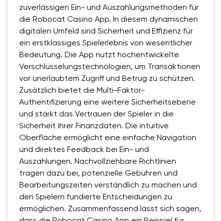
zuverlässigen Ein- und Auszahlungsmethoden für
die Robocat Casino App. In diesem dynamischen
digitalen Umfeld sind Sicherheit und Effizienz für
ein erstklassiges Spielerlebnis von wesentlicher
Bedeutung. Die App nutzt hochentwickelte
Verschlüsselungstechnologien, um Transaktionen
vor unerlaubtem Zugriff und Betrug zu schützen.
Zusätzlich bietet die Multi-Faktor-
Authentifizierung eine weitere Sicherheitsebene
und stärkt das Vertrauen der Spieler in die
Sicherheit ihrer Finanzdaten. Die intuitive
Oberfläche ermöglicht eine einfache Navigation
und direktes Feedback bei Ein- und
Auszahlungen. Nachvollziehbare Richtlinien
tragen dazu bei, potenzielle Gebühren und
Bearbeitungszeiten verständlich zu machen und
den Spielern fundierte Entscheidungen zu
ermöglichen. Zusammenfassend lässt sich sagen,
dass die Robocat Casino App ein Beispiel für