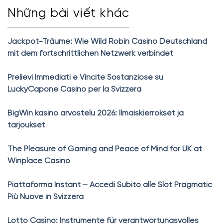
Những bài viết khác
Jackpot-Träume: Wie Wild Robin Casino Deutschland
mit dem fortschrittlichen Netzwerk verbindet
Prelievi Immediati e Vincite Sostanziose su
LuckyCapone Casino per la Svizzera
BigWin kasino arvostelu 2026: Ilmaiskierrokset ja
tarjoukset
The Pleasure of Gaming and Peace of Mind for UK at
Winplace Casino
Piattaforma Instant – Accedi Subito alle Slot Pragmatic
Più Nuove in Svizzera
Lotto Casino: Instrumente für verantwortungsvolles