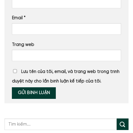
Email
*
Trang web
Lưu tên của tôi, email, và trang web trong trình
duyệt này cho lần bình luận kế tiếp của tôi.