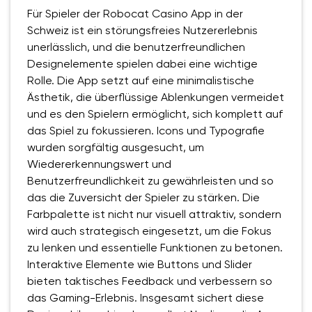
Für Spieler der Robocat Casino App in der
Schweiz ist ein störungsfreies Nutzererlebnis
unerlässlich, und die benutzerfreundlichen
Designelemente spielen dabei eine wichtige
Rolle. Die App setzt auf eine minimalistische
Ästhetik, die überflüssige Ablenkungen vermeidet
und es den Spielern ermöglicht, sich komplett auf
das Spiel zu fokussieren. Icons und Typografie
wurden sorgfältig ausgesucht, um
Wiedererkennungswert und
Benutzerfreundlichkeit zu gewährleisten und so
das die Zuversicht der Spieler zu stärken. Die
Farbpalette ist nicht nur visuell attraktiv, sondern
wird auch strategisch eingesetzt, um die Fokus
zu lenken und essentielle Funktionen zu betonen.
Interaktive Elemente wie Buttons und Slider
bieten taktisches Feedback und verbessern so
das Gaming-Erlebnis. Insgesamt sichert diese