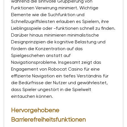
während die sinnvolle Gruppierung von
Funktionen Verwirrung minimiert. Wichtige
Elemente wie die Suchfunktion und
Schnellzugriffsleisten erlauben es Spielern, ihre
Lieblingsspiele oder -funktionen schnell zu finden.
Darüber hinaus minimieren minimalistische
Designprinzipien die kognitive Belastung und
fördern die Konzentration auf das
Spielgeschehen anstatt auf
Navigationsprobleme. Insgesamt zeigt das
Engagement von Robocat Casino für eine
effiziente Navigation ein tiefes Verständnis für
die Bedürfnisse der Nutzer und gewährleistet,
dass Spieler ungestört in die Spielwelt
eintauchen können.
Hervorgehobene
Barrierefreiheitsfunktionen