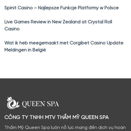
Spinit Casino – Najlepsze Funkcje Platformy w Polsce
Live Games Review in New Zealand at Crystal Roll
Casino
Wat ik heb meegemaakt met Corgibet Casino Update
Meldingen in België
CÔNG TY TNHH MTV THẨM MỸ QUEEN SPA
Thẩm Mỹ Queen Spa luôn nỗ lực mang đến dịch vụ hoàn