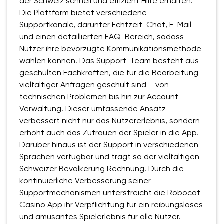
der Schweiz schnell und effizient Hilfe erhalten.
Die Plattform bietet verschiedene
Supportkanäle, darunter Echtzeit-Chat, E-Mail
und einen detaillierten FAQ-Bereich, sodass
Nutzer ihre bevorzugte Kommunikationsmethode
wählen können. Das Support-Team besteht aus
geschulten Fachkräften, die für die Bearbeitung
vielfältiger Anfragen geschult sind – von
technischen Problemen bis hin zur Account-
Verwaltung. Dieser umfassende Ansatz
verbessert nicht nur das Nutzererlebnis, sondern
erhöht auch das Zutrauen der Spieler in die App.
Darüber hinaus ist der Support in verschiedenen
Sprachen verfügbar und trägt so der vielfältigen
Schweizer Bevölkerung Rechnung. Durch die
kontinuierliche Verbesserung seiner
Supportmechanismen unterstreicht die Robocat
Casino App ihr Verpflichtung für ein reibungsloses
und amüsantes Spielerlebnis für alle Nutzer.