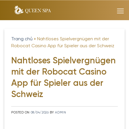
Skip
to
content
Trang chủ
»
Nahtloses Spielvergnügen mit der
Robocat Casino App für Spieler aus der Schweiz
Nahtloses Spielvergnügen
mit der Robocat Casino
App für Spieler aus der
Schweiz
POSTED ON
08/04/2026
BY
ADMIN