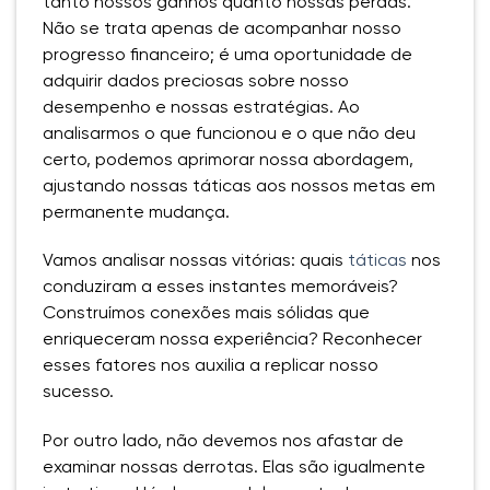
tanto nossos ganhos quanto nossas perdas.
Não se trata apenas de acompanhar nosso
progresso financeiro; é uma oportunidade de
adquirir dados preciosas sobre nosso
desempenho e nossas estratégias. Ao
analisarmos o que funcionou e o que não deu
certo, podemos aprimorar nossa abordagem,
ajustando nossas táticas aos nossos metas em
permanente mudança.
Vamos analisar nossas vitórias: quais
táticas
nos
conduziram a esses instantes memoráveis?
Construímos conexões mais sólidas que
enriqueceram nossa experiência? Reconhecer
esses fatores nos auxilia a replicar nosso
sucesso.
Por outro lado, não devemos nos afastar de
examinar nossas derrotas. Elas são igualmente