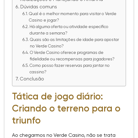
Dúvidas comuns
Qual é o melhor momento para visitar o Verde
Casino e jogar?
Há alguma oferta ou atividade específico
durante a semana?
Quais são as limitações de idade para apostar
no Verde Casino?
O Verde Casino oferece programas de
fidelidade ou recompensas para jogadores?
Como posso fazer reservas para jantar no
cassino?
Conclusão
Tática de jogo diário:
Criando o terreno para o
triunfo
Ao chegarmos no Verde Casino, não se trata