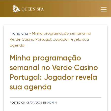
Skip
to
content
Trang chủ
»
Minha programação semanal no
Verde Casino Portugal: Jogador revela sua
agenda
Minha programação
semanal no Verde Casino
Portugal: Jogador revela
sua agenda
POSTED ON
08/04/2026
BY
ADMIN