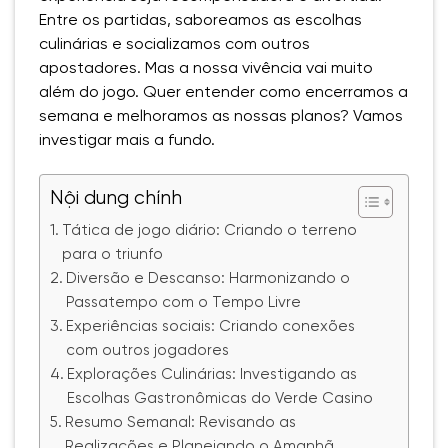
Entre os partidas, saboreamos as escolhas
culinárias e socializamos com outros
apostadores. Mas a nossa vivência vai muito
além do jogo. Quer entender como encerramos a
semana e melhoramos as nossas planos? Vamos
investigar mais a fundo.
Nội dung chính
Tática de jogo diário: Criando o terreno
para o triunfo
Diversão e Descanso: Harmonizando o
Passatempo com o Tempo Livre
Experiências sociais: Criando conexões
com outros jogadores
Explorações Culinárias: Investigando as
Escolhas Gastronômicas do Verde Casino
Resumo Semanal: Revisando as
Realizações e Planejando o Amanhã