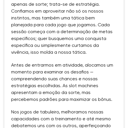
apenas de sorte; trata-se de estratégia.
Confiamos em aproveitar não só os nossos
instintos, mas também uma tática bem
planejada para cada jogo que jogamos. Cada
sessão começa com a determinação de metas
específicos; quer busquemos uma conquista
específica ou simplesmente curtamos da
vivência, isso molda a nossa tática.
Antes de entrarmos em atividade, alocamos um
momento para examinar os desafios —
compreendendo suas chances e nossas
estratégias escolhidas. As slot machines
apresentam a emoção da sorte, mas
percebemos padrões para maximizar os bônus.
Nos jogos de tabuleiro, melhoramos nossas
capacidades com a treinamento e até mesmo
debatemos uns com os outros, aperfeiçoando