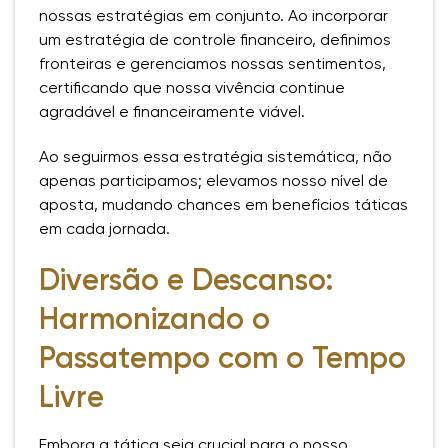
nossas estratégias em conjunto. Ao incorporar
um estratégia de controle financeiro, definimos
fronteiras e gerenciamos nossas sentimentos,
certificando que nossa vivência continue
agradável e financeiramente viável.
Ao seguirmos essa estratégia sistemática, não
apenas participamos; elevamos nosso nível de
aposta, mudando chances em benefícios táticas
em cada jornada.
Diversão e Descanso:
Harmonizando o
Passatempo com o Tempo
Livre
Embora a tática seja crucial para o nosso