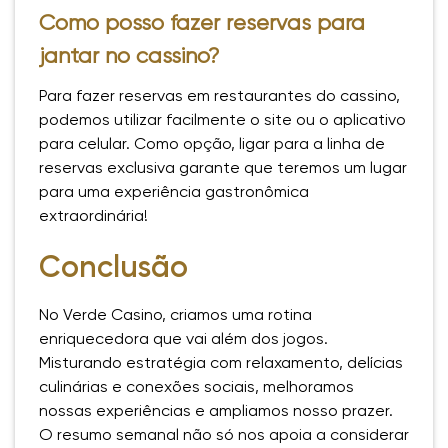
Como posso fazer reservas para
jantar no cassino?
Para fazer reservas em restaurantes do cassino,
podemos utilizar facilmente o site ou o aplicativo
para celular. Como opção, ligar para a linha de
reservas exclusiva garante que teremos um lugar
para uma experiência gastronômica
extraordinária!
Conclusão
No Verde Casino, criamos uma rotina
enriquecedora que vai além dos jogos.
Misturando estratégia com relaxamento, delícias
culinárias e conexões sociais, melhoramos
nossas experiências e ampliamos nosso prazer.
O resumo semanal não só nos apoia a considerar