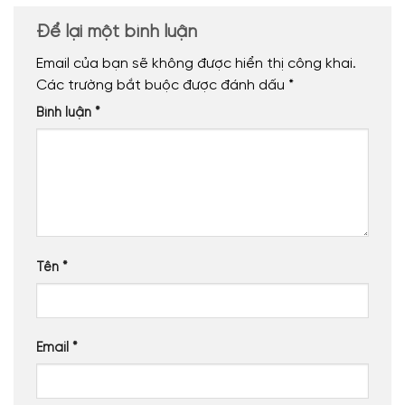
Để lại một bình luận
Email của bạn sẽ không được hiển thị công khai.
Các trường bắt buộc được đánh dấu
*
Bình luận
*
Tên
*
Email
*