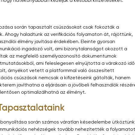
hogy hatékonyabban kezeljük a későbbi kifizetéseket.
gozása során tapasztalt csúszásokat csak fokozták a
k. Ahogy haladtunk az verifikációs folyamaton át, rájöttünk,
asználói élmény javítása érdekében. Eleinte gyorsan
unikáció ingadozó volt, ami bizonytalanságot okozott a
dtak az megfelelő személyazonosító dokumentumok
mutatásokból, ami feleslegesen elnyújtotta a várakozó idő
olt, árnyékot vetett a platformmal való összesített
kációs csúszások nemcsak a kifizetéseink gátolták, hanem
ékterem javíthatna a eljárásain a jövőbeli felhasználók részér
entősen optimalizálhatná az élményt.
 Tapasztalataink
 lebonyolítása során számos váratlan késedelembe ütköztünk
ommunikációs nehézségek tovább nehezítették a folyamatot