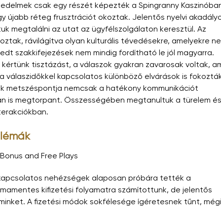
ésedelmek csak egy részét képezték a Spingranny Kaszinóba
 újabb réteg frusztrációt okoztak. Jelentős nyelvi akadály
 megtalálni az utat az ügyfélszolgálaton keresztül. Az
ztak, rávilágítva olyan kulturális tévedésekre, amelyekre n
jedt szakkifejezések nem mindig fordítható le jól magyarra.
n kértünk tisztázást, a válaszok gyakran zavarosak voltak, a
a válaszidőkkel kapcsolatos különböző elvárások is fokoztá
alatok metszéspontja nemcsak a hatékony kommunikációt
n is megtorpant. Összességében megtanultuk a türelem és
terakciókban.
blémák
 kapcsolatos nehézségek alaposan próbára tették a
émamentes kifizetési folyamatra számítottunk, de jelentős
 minket. A fizetési módok sokfélesége ígéretesnek tűnt, még