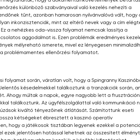
rsan megtanultuk, hogy a dokumentumkövetelmények betartá
nőrzés különböző szabványaival való kezelés nehezíti a
ndőnek tűnt, azonban hamarosan nyilvánvalóvá vált, hogy 
olyan inkonzisztenciák, mint az eltérő nevek vagy a cím elégt
. Ez a nehézkes oda-vissza folyamat nemcsak lassítja a
kapcsolatos aggodalmat is. Ezen problémák eredményes keze
ek mélyreható ismerete, mivel ez lényegesen minimalizálh
 a problémamentes ellenőrzési folyamatot.
i folyamat során, váratlan volt, hogy a Spingranny Kaszinób
elentős késedelmekkel találkoztunk a tranzakciók során, a
ét. Ahogy múltak a napok, egyre nagyobb lett a frusztráción
ákkal találkoztunk. Az ügyfélszolgálattal való kommunikáció 
húzások kiváltó tényezőinek átlátását. Számítottunk eseti
hossza kétségeket ébresztett a kaszinó operatív
en, hogy a játékosok tisztában legyenek ezekkel a potenciá
l ezek jelentősen hatással lehetnek az összesített élményt