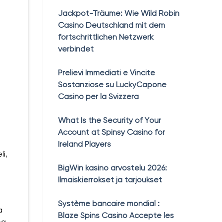
Jackpot-Träume: Wie Wild Robin
Casino Deutschland mit dem
fortschrittlichen Netzwerk
verbindet
Prelievi Immediati e Vincite
Sostanziose su LuckyCapone
Casino per la Svizzera
What Is the Security of Your
Account at Spinsy Casino for
Ireland Players
i,
BigWin kasino arvostelu 2026:
Ilmaiskierrokset ja tarjoukset
Système bancaire mondial :
a
Blaze Spins Casino Accepte les