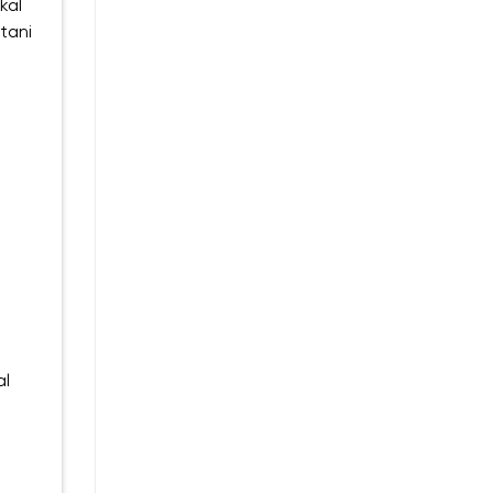
kal
tani
al