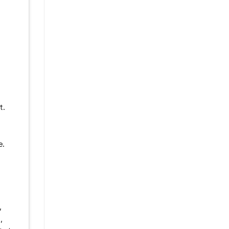
t.
e.
,
,