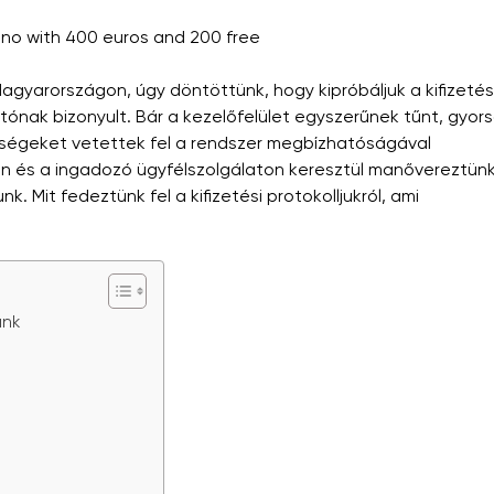
agyarországon, úgy döntöttünk, hogy kipróbáljuk a kifizetés
ónak bizonyult. Bár a kezelőfelület egyszerűnek tűnt, gyor
tségeket vetettek fel a rendszer megbízhatóságával
on és a ingadozó ügyfélszolgálaton keresztül manővereztünk
. Mit fedeztünk fel a kifizetési protokolljukról, ami
unk