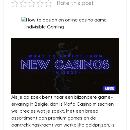
Rate this post
Als je op zoek bent naar een bijzondere game-
ervaring in België, dan is Mafia Casino misschien
wel precies wat je zoekt. Met een breed
assortiment aan premium games en de
aantrekkingskracht van werkelijke geldprijzen, is