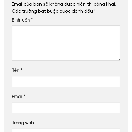
Email của bạn sẽ không được hiển thị công khai.
Các trường bắt buộc được đánh dấu
*
Bình luận
*
Tên
*
Email
*
Trang web