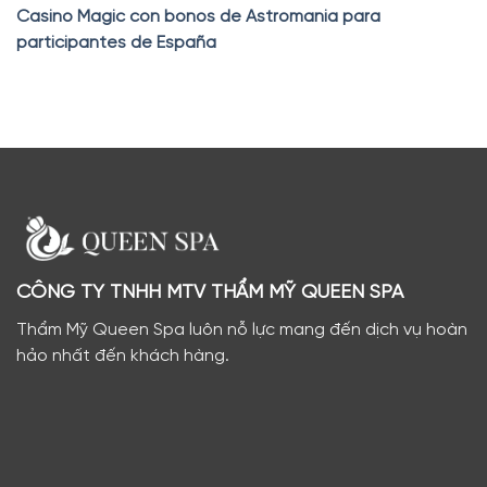
Casino Magic con bonos de Astromania para
participantes de España
CÔNG TY TNHH MTV THẨM MỸ QUEEN SPA
Thẩm Mỹ Queen Spa luôn nỗ lực mang đến dịch vụ hoàn
hảo nhất đến khách hàng.