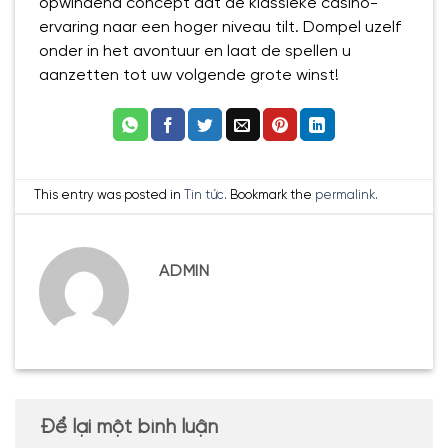
opwindend concept dat de klassieke casino-
ervaring naar een hoger niveau tilt. Dompel uzelf
onder in het avontuur en laat de spellen u
aanzetten tot uw volgende grote winst!
This entry was posted in
Tin tức
. Bookmark the
permalink
.
ADMIN
Để lại một bình luận