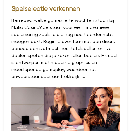
Spelselectie verkennen
Benieuwd welke games je te wachten staan bij
Mafia Casino? Je staat voor een innovatieve
spelervaring zoals je die nog nooit eerder hebt
meegemaakt. Begin je avontuur met een divers
aanbod aan slotmachines, tafelspellen en live
dealer-spellen die je zeker zullen boeien. Elk spel
is ontworpen met moderne graphics en
meeslepende gameplay, waardoor het
onweerstaanbaar aantrekkelijk is.