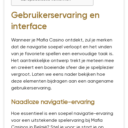
Gebruikerservaring en
interface
Wanneer je Mafia Casino ontdekt, zul je merken
dat de navigatie soepel verloopt en het vinden
van je favoriete spellen een eenvoudige taak is.
Het aantrekkelijke ontwerp trekt je meteen mee
en creëert een boeiende sfeer die je spelplezier
vergroot. Laten we eens nader bekijken hoe
deze elementen bijdragen aan een aangename
gebruikerservaring.
Naadloze navigatie-ervaring
Hoe essentieel is een soepel navigatie-ervaring
voor een uitstekende spelervaring bij Mafia
Casinos in België? Stel je voor: je stort je op