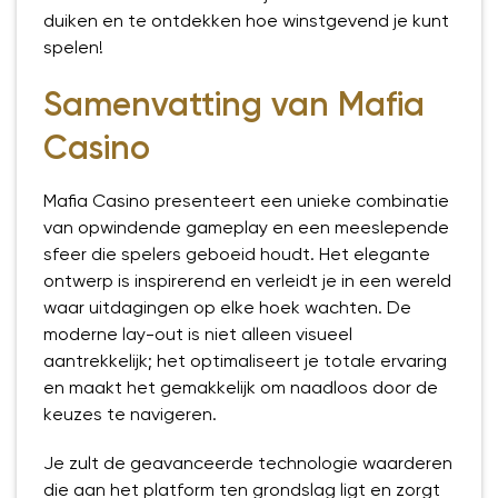
duiken en te ontdekken hoe winstgevend je kunt
spelen!
Samenvatting van Mafia
Casino
Mafia Casino presenteert een unieke combinatie
van opwindende gameplay en een meeslepende
sfeer die spelers geboeid houdt. Het elegante
ontwerp is inspirerend en verleidt je in een wereld
waar uitdagingen op elke hoek wachten. De
moderne lay-out is niet alleen visueel
aantrekkelijk; het optimaliseert je totale ervaring
en maakt het gemakkelijk om naadloos door de
keuzes te navigeren.
Je zult de geavanceerde technologie waarderen
die aan het platform ten grondslag ligt en zorgt