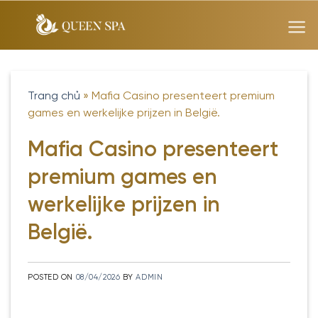
Skip
to
content
Trang chủ
»
Mafia Casino presenteert premium
games en werkelijke prijzen in België.
Mafia Casino presenteert
premium games en
werkelijke prijzen in
België.
POSTED ON
08/04/2026
BY
ADMIN