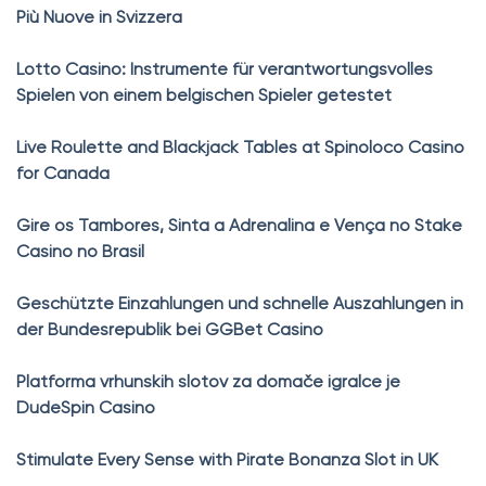
Più Nuove in Svizzera
Lotto Casino: Instrumente für verantwortungsvolles
Spielen von einem belgischen Spieler getestet
Live Roulette and Blackjack Tables at Spinoloco Casino
for Canada
Gire os Tambores, Sinta a Adrenalina e Vença no Stake
Casino no Brasil
Geschützte Einzahlungen und schnelle Auszahlungen in
der Bundesrepublik bei GGBet Casino
Platforma vrhunskih slotov za domače igralce je
DudeSpin Casino
Stimulate Every Sense with Pirate Bonanza Slot in UK