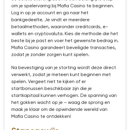
om je spelervaring bij Mafia Casino te beginnen.
Log in op je account en ga naar het
bankgedeelte. Je vindt er meerdere
betaalmethoden, waaronder creditcards, e-
wallets en cryptovaluta. Kies de methode die het
beste bij je past en voer het gewenste bedrag in.
Mafia Casino garandeert beveiligde transacties,
zodat je zonder zorgen kunt spelen.
Na bevestiging van je storting wordt deze direct
verwerkt, zodat je meteen kunt beginnen met
spelen. Vergeet niet te kijken of er
startbonussen beschikbaar zijn die je
startkapitaal kunnen verhogen. De spanning van
het gokken wacht op je – waag de sprong en
maak je klaar om de opwindende wereld van
Mafia Casino te ontdekken!