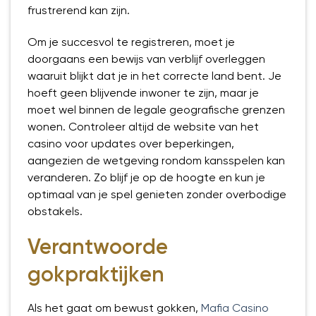
frustrerend kan zijn.
Om je succesvol te registreren, moet je
doorgaans een bewijs van verblijf overleggen
waaruit blijkt dat je in het correcte land bent. Je
hoeft geen blijvende inwoner te zijn, maar je
moet wel binnen de legale geografische grenzen
wonen. Controleer altijd de website van het
casino voor updates over beperkingen,
aangezien de wetgeving rondom kansspelen kan
veranderen. Zo blijf je op de hoogte en kun je
optimaal van je spel genieten zonder overbodige
obstakels.
Verantwoorde
gokpraktijken
Als het gaat om bewust gokken,
Mafia Casino