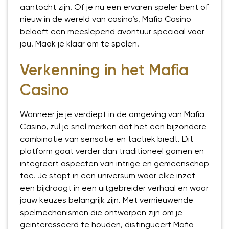
aantocht zijn. Of je nu een ervaren speler bent of
nieuw in de wereld van casino’s, Mafia Casino
belooft een meeslepend avontuur speciaal voor
jou. Maak je klaar om te spelen!
Verkenning in het Mafia
Casino
Wanneer je je verdiept in de omgeving van Mafia
Casino, zul je snel merken dat het een bijzondere
combinatie van sensatie en tactiek biedt. Dit
platform gaat verder dan traditioneel gamen en
integreert aspecten van intrige en gemeenschap
toe. Je stapt in een universum waar elke inzet
een bijdraagt in een uitgebreider verhaal en waar
jouw keuzes belangrijk zijn. Met vernieuwende
spelmechanismen die ontworpen zijn om je
geïnteresseerd te houden, distingueert Mafia