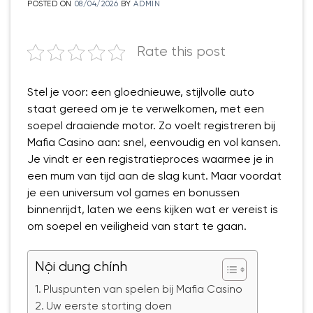
POSTED ON
08/04/2026
BY
ADMIN
Rate this post
Stel je voor: een gloednieuwe, stijlvolle auto
staat gereed om je te verwelkomen, met een
soepel draaiende motor. Zo voelt registreren bij
Mafia Casino aan: snel, eenvoudig en vol kansen.
Je vindt er een registratieproces waarmee je in
een mum van tijd aan de slag kunt. Maar voordat
je een universum vol games en bonussen
binnenrijdt, laten we eens kijken wat er vereist is
om soepel en veiligheid van start te gaan.
Nội dung chính
Pluspunten van spelen bij Mafia Casino
Uw eerste storting doen