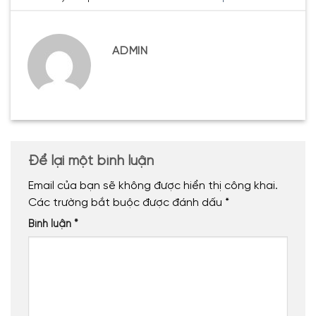
ADMIN
Để lại một bình luận
Email của bạn sẽ không được hiển thị công khai.
Các trường bắt buộc được đánh dấu
*
Bình luận
*