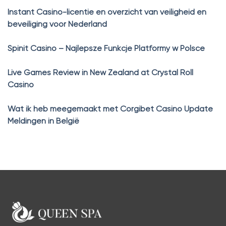
Instant Casino-licentie en overzicht van veiligheid en
beveiliging voor Nederland
Spinit Casino – Najlepsze Funkcje Platformy w Polsce
Live Games Review in New Zealand at Crystal Roll
Casino
Wat ik heb meegemaakt met Corgibet Casino Update
Meldingen in België