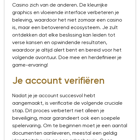
Casino zich van de anderen. De kleurrijke
graphics en vloeiende interface verbeteren je
beleving, waardoor het niet zomaar een casino
is, maar een betoverend ecosysteem. Je zult
ontdekken dat elke beslissing kan leiden tot
verse kansen en opwindende resultaten,
waardoor je altijd alert bent en bereid voor het
volgende avontuur. Doe mee en herdefinieer je
game-ervaring!
Je account verifiëren
Nadat je je account succesvol hebt
aangemaakt, is verificatie de volgende cruciale
stap. Dit proces verbetert niet alleen je
beveiliging, maar garandeert ook een soepele
spelervaring. Om te beginnen moet je een aantal
documenten aanleveren, meestal een geldig